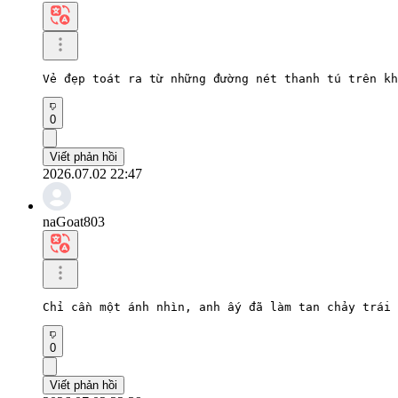
Vẻ đẹp toát ra từ những đường nét thanh tú trên kh
0
Viết phản hồi
2026.07.02 22:47
naGoat803
Chỉ cần một ánh nhìn, anh ấy đã làm tan chảy trái 
0
Viết phản hồi