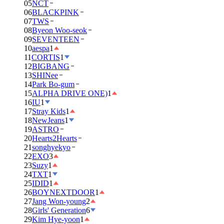
05
NCT
06
BLACKPINK
07
TWS
08
Byeon Woo-seok
09
SEVENTEEN
10
aespa
1
11
CORTIS
1
12
BIGBANG
13
SHINee
14
Park Bo-gum
15
ALPHA DRIVE ONE)
1
16
IU
1
17
Stray Kids
1
18
NewJeans
1
19
ASTRO
20
Hearts2Hearts
21
songhyekyo
22
EXO
3
23
Suzy
1
24
TXT
1
25
IDID
1
26
BOYNEXTDOOR
1
27
Jang Won-young
2
28
Girls' Generation
6
29
Kim Hye-yoon
1