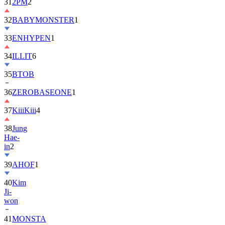
32
BABYMONSTER
1
33
ENHYPEN
1
34
ILLIT
6
35
BTOB
36
ZEROBASEONE
1
37
KiiiKiii
4
38
Jung
Hae-
in
2
39
AHOF
1
40
Kim
Ji-
won
41
MONSTA
X
2