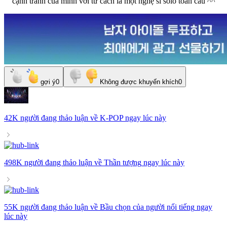
cạnh tranh của mình với tư cách là một nghệ sĩ solo toàn cầu ^^
gợi ý
0
Không được khuyến khích
0
42K người
đang thảo luận về
K-POP
ngay lúc này
498K người
đang thảo luận về
Thần tượng
ngay lúc này
55K người
đang thảo luận về
Bầu chọn của người nổi tiếng
ngay
lúc này