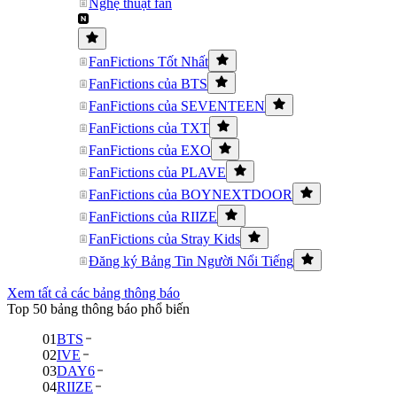
Nghệ thuật fan
FanFictions Tốt Nhất
FanFictions của BTS
FanFictions của SEVENTEEN
FanFictions của TXT
FanFictions của EXO
FanFictions của PLAVE
FanFictions của BOYNEXTDOOR
FanFictions của RIIZE
FanFictions của Stray Kids
Đăng ký Bảng Tin Người Nổi Tiếng
Xem tất cả các bảng thông báo
Top 50 bảng thông báo phổ biến
01
BTS
02
IVE
03
DAY6
04
RIIZE