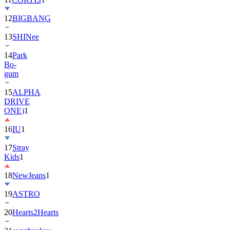
13
SHINee
14
Park
Bo-
gum
15
ALPHA
DRIVE
ONE)
1
16
IU
1
17
Stray
Kids
1
18
NewJeans
1
19
ASTRO
20
Hearts2Hearts
21
songhyekyo