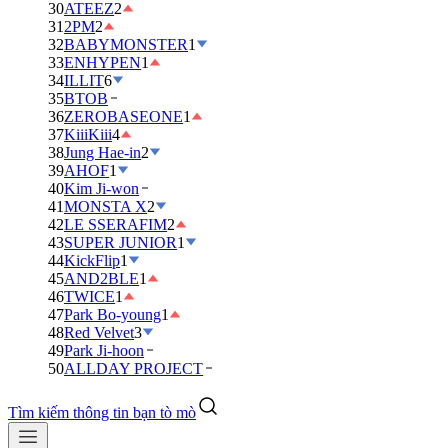
30
ATEEZ
2
31
2PM
2
32
BABYMONSTER
1
33
ENHYPEN
1
34
ILLIT
6
35
BTOB
36
ZEROBASEONE
1
37
KiiiKiii
4
38
Jung Hae-in
2
39
AHOF
1
40
Kim Ji-won
41
MONSTA X
2
42
LE SSERAFIM
2
43
SUPER JUNIOR
1
44
KickFlip
1
45
AND2BLE
1
46
TWICE
1
47
Park Bo-young
1
48
Red Velvet
3
49
Park Ji-hoon
50
ALLDAY PROJECT
Tìm kiếm thông tin bạn tò mò