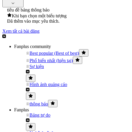
tiêu đề bảng thông báo
Khi bạn chọn một biểu tượng
Đã thêm vào mục yêu thích.
Xem tất cả bài đăng
Fanplus community
Best popular (Best of best)
Phổ biến nhất (hiện tại)
Sự kiện
Hình ảnh quảng cáo
thông báo
Fanplus
Bảng tự do