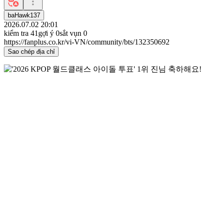
baHawk137
2026.07.02 20:01
kiểm tra
41
gợi ý
0
sắt vụn
0
https://fanplus.co.kr/vi-VN/community/bts/132350692
Sao chép địa chỉ