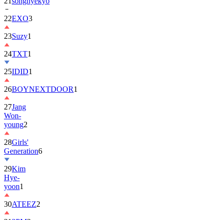
22
EXO
3
23
Suzy
1
24
TXT
1
25
IDID
1
26
BOYNEXTDOOR
1
27
Jang
Won-
young
2
28
Girls'
Generation
6
29
Kim
Hye-
yoon
1
30
ATEEZ
2
31
2PM
2