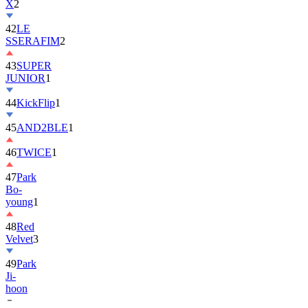
42
LE
SSERAFIM
2
43
SUPER
JUNIOR
1
44
KickFlip
1
45
AND2BLE
1
46
TWICE
1
47
Park
Bo-
young
1
48
Red
Velvet
3
49
Park
Ji-
hoon
50
ALLDAY
PROJECT