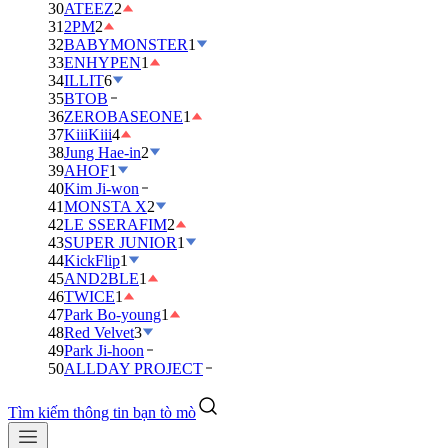
30
ATEEZ
2
31
2PM
2
32
BABYMONSTER
1
33
ENHYPEN
1
34
ILLIT
6
35
BTOB
36
ZEROBASEONE
1
37
KiiiKiii
4
38
Jung Hae-in
2
39
AHOF
1
40
Kim Ji-won
41
MONSTA X
2
42
LE SSERAFIM
2
43
SUPER JUNIOR
1
44
KickFlip
1
45
AND2BLE
1
46
TWICE
1
47
Park Bo-young
1
48
Red Velvet
3
49
Park Ji-hoon
50
ALLDAY PROJECT
Tìm kiếm thông tin bạn tò mò