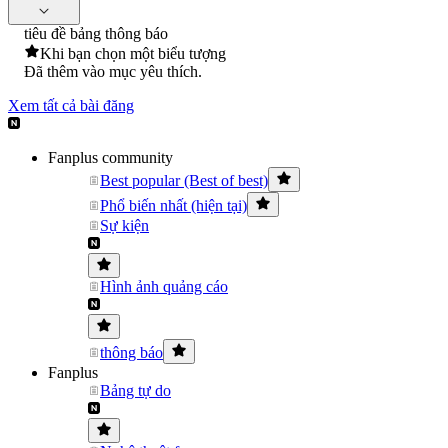
tiêu đề bảng thông báo
Khi bạn chọn một biểu tượng
Đã thêm vào mục yêu thích.
Xem tất cả bài đăng
Fanplus community
Best popular (Best of best)
Phổ biến nhất (hiện tại)
Sự kiện
Hình ảnh quảng cáo
thông báo
Fanplus
Bảng tự do