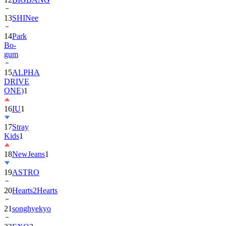
13
SHINee
14
Park
Bo-
gum
15
ALPHA
DRIVE
ONE)
1
16
IU
1
17
Stray
Kids
1
18
NewJeans
1
19
ASTRO
20
Hearts2Hearts
21
songhyekyo