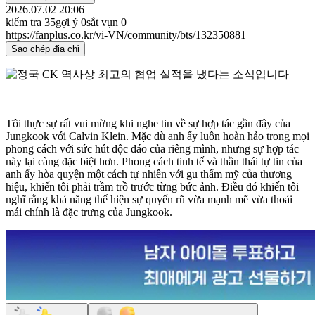
2026.07.02 20:06
kiểm tra
35
gợi ý
0
sắt vụn
0
https://fanplus.co.kr/vi-VN/community/bts/132350881
Sao chép địa chỉ
Tôi thực sự rất vui mừng khi nghe tin về sự hợp tác gần đây của
Jungkook với Calvin Klein. Mặc dù anh ấy luôn hoàn hảo trong mọi
phong cách với sức hút độc đáo của riêng mình, nhưng sự hợp tác
này lại càng đặc biệt hơn. Phong cách tinh tế và thần thái tự tin của
anh ấy hòa quyện một cách tự nhiên với gu thẩm mỹ của thương
hiệu, khiến tôi phải trầm trồ trước từng bức ảnh. Điều đó khiến tôi
nghĩ rằng khả năng thể hiện sự quyến rũ vừa mạnh mẽ vừa thoải
mái chính là đặc trưng của Jungkook.