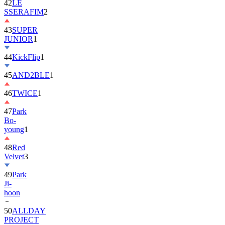
42
LE
SSERAFIM
2
43
SUPER
JUNIOR
1
44
KickFlip
1
45
AND2BLE
1
46
TWICE
1
47
Park
Bo-
young
1
48
Red
Velvet
3
49
Park
Ji-
hoon
50
ALLDAY
PROJECT