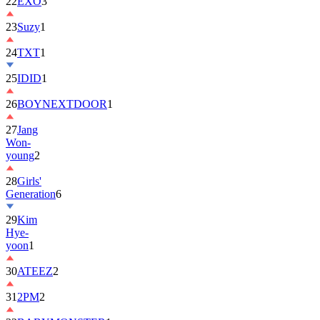
22
EXO
3
23
Suzy
1
24
TXT
1
25
IDID
1
26
BOYNEXTDOOR
1
27
Jang
Won-
young
2
28
Girls'
Generation
6
29
Kim
Hye-
yoon
1
30
ATEEZ
2
31
2PM
2