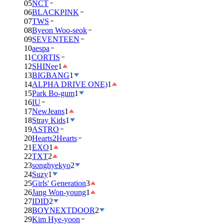
05
NCT
06
BLACKPINK
07
TWS
08
Byeon Woo-seok
09
SEVENTEEN
10
aespa
11
CORTIS
12
SHINee
1
13
BIGBANG
1
14
ALPHA DRIVE ONE)
1
15
Park Bo-gum
1
16
IU
17
NewJeans
1
18
Stray Kids
1
19
ASTRO
20
Hearts2Hearts
21
EXO
1
22
TXT
2
23
songhyekyo
2
24
Suzy
1
25
Girls' Generation
3
26
Jang Won-young
1
27
IDID
2
28
BOYNEXTDOOR
2
29
Kim Hye-yoon