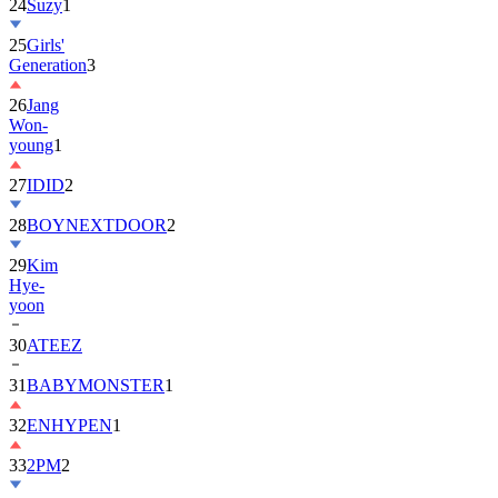
25
Girls'
Generation
3
26
Jang
Won-
young
1
27
IDID
2
28
BOYNEXTDOOR
2
29
Kim
Hye-
yoon
30
ATEEZ
31
BABYMONSTER
1
32
ENHYPEN
1
33
2PM
2
34
ILLIT