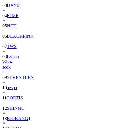
04
RIIZE
05
NCT
06
BLACKPINK
07
TWS
08
Byeon
Woo-
seok
09
SEVENTEEN
10
aespa
11
CORTIS
12
SHINee
1
13
BIGBANG
1
14
ALPHA
DRIVE