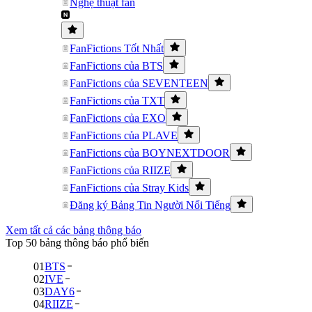
Nghệ thuật fan
FanFictions Tốt Nhất
FanFictions của BTS
FanFictions của SEVENTEEN
FanFictions của TXT
FanFictions của EXO
FanFictions của PLAVE
FanFictions của BOYNEXTDOOR
FanFictions của RIIZE
FanFictions của Stray Kids
Đăng ký Bảng Tin Người Nổi Tiếng
Xem tất cả các bảng thông báo
Top 50 bảng thông báo phổ biến
01
BTS
02
IVE
03
DAY6
04
RIIZE