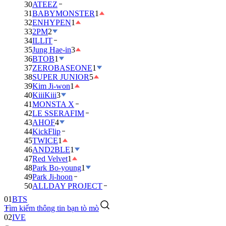
30
ATEEZ
31
BABYMONSTER
1
32
ENHYPEN
1
33
2PM
2
34
ILLIT
35
Jung Hae-in
3
36
BTOB
1
37
ZEROBASEONE
1
38
SUPER JUNIOR
5
39
Kim Ji-won
1
40
KiiiKiii
3
41
MONSTA X
42
LE SSERAFIM
43
AHOF
4
44
KickFlip
45
TWICE
1
46
AND2BLE
1
47
Red Velvet
1
48
Park Bo-young
1
49
Park Ji-hoon
01
BTS
50
ALLDAY PROJECT
02
IVE
Tìm kiếm thông tin bạn tò mò
03
DAY6