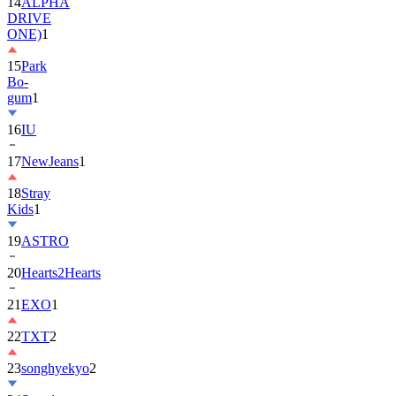
ONE)
1
15
Park
Bo-
gum
1
16
IU
17
NewJeans
1
18
Stray
Kids
1
19
ASTRO
20
Hearts2Hearts
21
EXO
1
22
TXT
2
23
songhyekyo
2
24
Suzy
1