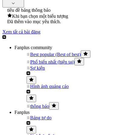
tiêu đề bảng thông báo
Khi bạn chọn một biểu tượng
Đã thêm vào mục yêu thích.
Xem tất cả bài đăng
Fanplus community
Best popular (Best of best)
Phổ biến nhất (hiện tại)
Sự kiện
Hình ảnh quảng cáo
thông báo
Fanplus
Bảng tự do