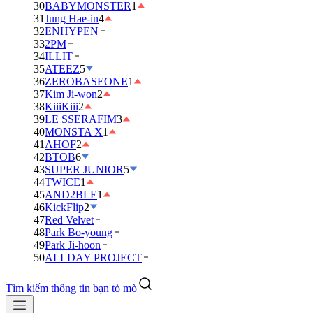
30
BABYMONSTER
1
31
Jung Hae-in
4
32
ENHYPEN
33
2PM
34
ILLIT
35
ATEEZ
5
36
ZEROBASEONE
1
37
Kim Ji-won
2
38
KiiiKiii
2
39
LE SSERAFIM
3
40
MONSTA X
1
41
AHOF
2
42
BTOB
6
43
SUPER JUNIOR
5
44
TWICE
1
45
AND2BLE
1
46
KickFlip
2
47
Red Velvet
48
Park Bo-young
49
Park Ji-hoon
50
ALLDAY PROJECT
Tìm kiếm thông tin bạn tò mò