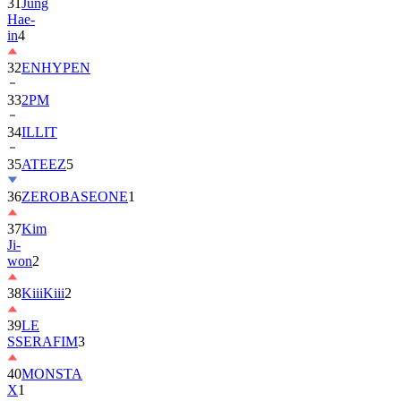
in
4
32
ENHYPEN
33
2PM
34
ILLIT
35
ATEEZ
5
36
ZEROBASEONE
1
37
Kim
Ji-
won
2
38
KiiiKiii
2
39
LE
SSERAFIM
3
40
MONSTA
X
1
41
AHOF
2