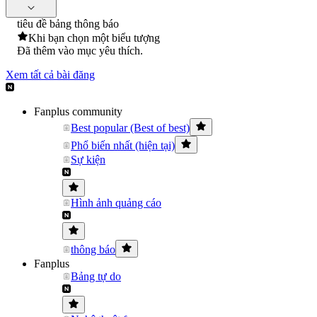
tiêu đề bảng thông báo
Khi bạn chọn một biểu tượng
Đã thêm vào mục yêu thích.
Xem tất cả bài đăng
Fanplus community
Best popular (Best of best)
Phổ biến nhất (hiện tại)
Sự kiện
Hình ảnh quảng cáo
thông báo
Fanplus
Bảng tự do