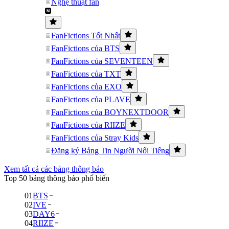
Nghệ thuật fan
FanFictions Tốt Nhất
FanFictions của BTS
FanFictions của SEVENTEEN
FanFictions của TXT
FanFictions của EXO
FanFictions của PLAVE
FanFictions của BOYNEXTDOOR
FanFictions của RIIZE
FanFictions của Stray Kids
Đăng ký Bảng Tin Người Nổi Tiếng
Xem tất cả các bảng thông báo
Top 50 bảng thông báo phổ biến
01
BTS
02
IVE
03
DAY6
04
RIIZE