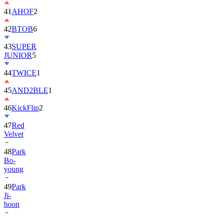
42
BTOB
6
43
SUPER
JUNIOR
5
44
TWICE
1
45
AND2BLE
1
46
KickFlip
2
47
Red
Velvet
48
Park
Bo-
young
49
Park
Ji-
hoon
50
ALLDAY
PROJECT