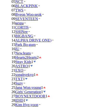
05
NCT
06
BLACKPINK
07
TWS
08
Byeon Woo-seok
09
SEVENTEEN
10
aespa
11
CORTIS
12
SHINee
13
BIGBANG
14
ALPHA DRIVE ONE)
15
Park Bo-gum
16
IU
17
NewJeans
18
Hearts2Hearts
2
19
Stray Kids
1
20
ASTRO
1
21
EXO
22
songhyekyo
1
23
TXT
1
24
Suzy
25
Jang Won-young
1
26
Girls' Generation
1
27
BOYNEXTDOOR
1
28
IDID
1
29
Kim Hye-yoon