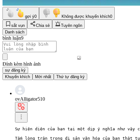
gợi ý
0
Không được khuyến khích
0
sắt vụn
Chia sẻ
Tuyên ngôn
Danh sách
bình luận
9
Đính kèm hình ảnh
sự đăng ký
Khuyến khích
Mới nhất
Thứ tự đăng ký
ovAlligator510
Sự hiện diện của bạn tại một dịp ý nghĩa như vậy c
Tấm lòng trân trọng di sản văn hóa của bạn thật tu