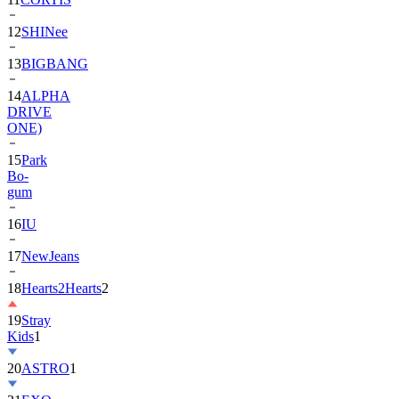
13
BIGBANG
14
ALPHA
DRIVE
ONE)
15
Park
Bo-
gum
16
IU
17
NewJeans
18
Hearts2Hearts
2
19
Stray
Kids
1
20
ASTRO
1
21
EXO