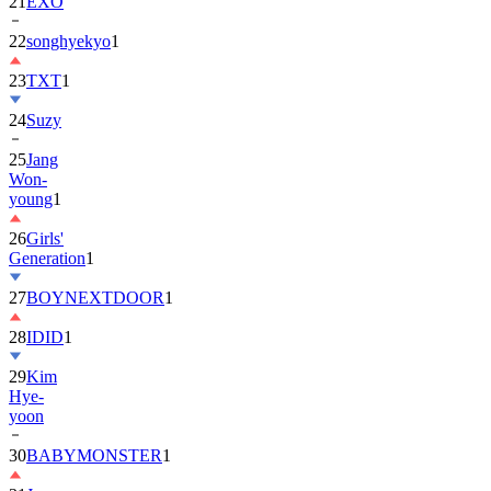
22
songhyekyo
1
23
TXT
1
24
Suzy
25
Jang
Won-
young
1
26
Girls'
Generation
1
27
BOYNEXTDOOR
1
28
IDID
1
29
Kim
Hye-
yoon
30
BABYMONSTER
1
31
Jung
Hae-