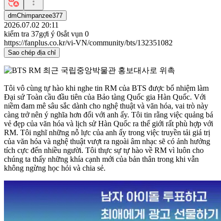
dmChimpanzee377
2026.07.02 20:11
kiểm tra
37
gợi ý
0
sắt vụn
0
https://fanplus.co.kr/vi-VN/community/bts/132351082
Sao chép địa chỉ
Tôi vô cùng tự hào khi nghe tin RM của BTS được bổ nhiệm làm
Đại sứ Toàn cầu đầu tiên của Bảo tàng Quốc gia Hàn Quốc. Với
niềm đam mê sâu sắc dành cho nghệ thuật và văn hóa, vai trò này
càng trở nên ý nghĩa hơn đối với anh ấy. Tôi tin rằng việc quảng bá
vẻ đẹp của văn hóa và lịch sử Hàn Quốc ra thế giới rất phù hợp với
RM. Tôi nghĩ những nỗ lực của anh ấy trong việc truyền tải giá trị
của văn hóa và nghệ thuật vượt ra ngoài âm nhạc sẽ có ảnh hưởng
tích cực đến nhiều người. Tôi thực sự tự hào về RM vì luôn cho
chúng ta thấy những khía cạnh mới của bản thân trong khi vẫn
không ngừng học hỏi và chia sẻ.