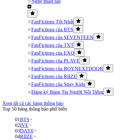
Nghệ thuật fan
FanFictions Tốt Nhất
FanFictions của BTS
FanFictions của SEVENTEEN
FanFictions của TXT
FanFictions của EXO
FanFictions của PLAVE
FanFictions của BOYNEXTDOOR
FanFictions của RIIZE
FanFictions của Stray Kids
Đăng ký Bảng Tin Người Nổi Tiếng
Xem tất cả các bảng thông báo
Top 50 bảng thông báo phổ biến
01
BTS
02
IVE
03
DAY6
04
RIIZE