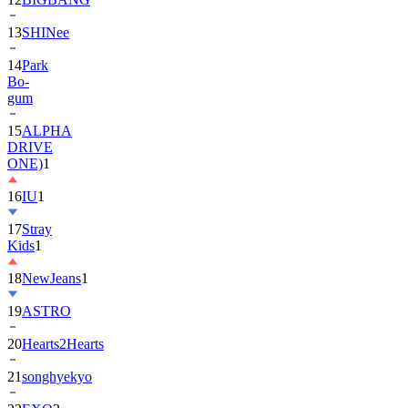
13
SHINee
14
Park
Bo-
gum
15
ALPHA
DRIVE
ONE)
1
16
IU
1
17
Stray
Kids
1
18
NewJeans
1
19
ASTRO
20
Hearts2Hearts
21
songhyekyo