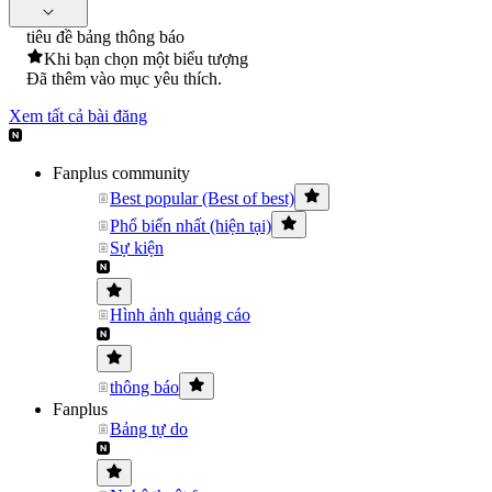
tiêu đề bảng thông báo
Khi bạn chọn một biểu tượng
Đã thêm vào mục yêu thích.
Xem tất cả bài đăng
Fanplus community
Best popular (Best of best)
Phổ biến nhất (hiện tại)
Sự kiện
Hình ảnh quảng cáo
thông báo
Fanplus
Bảng tự do