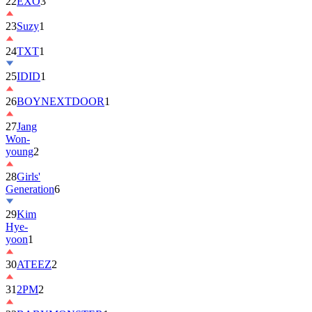
22
EXO
3
23
Suzy
1
24
TXT
1
25
IDID
1
26
BOYNEXTDOOR
1
27
Jang
Won-
young
2
28
Girls'
Generation
6
29
Kim
Hye-
yoon
1
30
ATEEZ
2
31
2PM
2