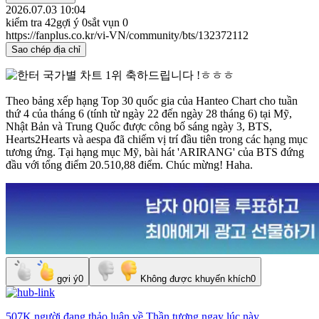
2026.07.03 10:04
kiểm tra
42
gợi ý
0
sắt vụn
0
https://fanplus.co.kr/vi-VN/community/bts/132372112
Sao chép địa chỉ
Theo bảng xếp hạng Top 30 quốc gia của Hanteo Chart cho tuần
thứ 4 của tháng 6 (tính từ ngày 22 đến ngày 28 tháng 6) tại Mỹ,
Nhật Bản và Trung Quốc được công bố sáng ngày 3, BTS,
Hearts2Hearts và aespa đã chiếm vị trí đầu tiên trong các hạng mục
tương ứng. Tại hạng mục Mỹ, bài hát 'ARIRANG' của BTS đứng
đầu với tổng điểm 20.510,88 điểm. Chúc mừng! Haha.
gợi ý
0
Không được khuyến khích
0
507K người
đang thảo luận về
Thần tượng
ngay lúc này