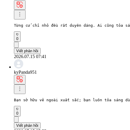
Từng cử chỉ nhỏ đều rất duyên dáng. Ai cũng tỏa sá
0
Viết phản hồi
2026.07.15 07:41
kyPanda951
Bạn sở hữu vẻ ngoài xuất sắc; bạn luôn tỏa sáng dù
0
Viết phản hồi