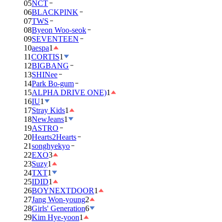
05
NCT
06
BLACKPINK
07
TWS
08
Byeon Woo-seok
09
SEVENTEEN
10
aespa
1
11
CORTIS
1
12
BIGBANG
13
SHINee
14
Park Bo-gum
15
ALPHA DRIVE ONE)
1
16
IU
1
17
Stray Kids
1
18
NewJeans
1
19
ASTRO
20
Hearts2Hearts
21
songhyekyo
22
EXO
3
23
Suzy
1
24
TXT
1
25
IDID
1
26
BOYNEXTDOOR
1
27
Jang Won-young
2
28
Girls' Generation
6
29
Kim Hye-yoon
1