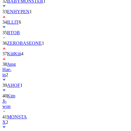
32
BABYMONSTER
1
33
ENHYPEN
1
34
ILLIT
6
35
BTOB
36
ZEROBASEONE
1
37
KiiiKiii
4
38
Jung
Hae-
in
2
39
AHOF
1
40
Kim
Ji-
won
41
MONSTA
X
2