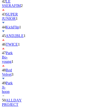
42
LE
SSERAFIM
2
43
SUPER
JUNIOR
1
44
KickFlip
1
45
AND2BLE
1
46
TWICE
1
47
Park
Bo-
young
1
48
Red
Velvet
3
49
Park
Ji-
hoon
50
ALLDAY
PROJECT