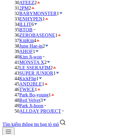
30
ATEEZ
2
31
2PM
2
32
BABYMONSTER
1
33
ENHYPEN
1
34
ILLIT
6
35
BTOB
36
ZEROBASEONE
1
37
KiiiKiii
4
38
Jung Hae-in
2
39
AHOF
1
40
Kim Ji-won
41
MONSTA X
2
42
LE SSERAFIM
2
43
SUPER JUNIOR
1
44
KickFlip
1
45
AND2BLE
1
46
TWICE
1
47
Park Bo-young
1
48
Red Velvet
3
49
Park Ji-hoon
50
ALLDAY PROJECT
Tìm kiếm thông tin bạn tò mò