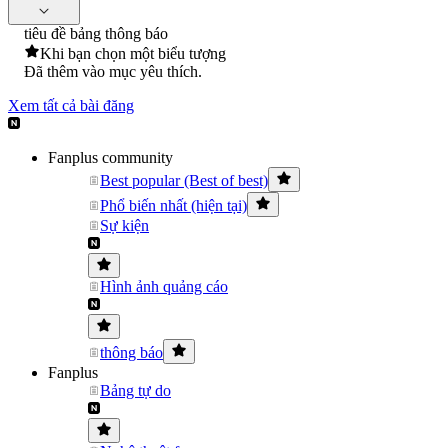
tiêu đề bảng thông báo
Khi bạn chọn một biểu tượng
Đã thêm vào mục yêu thích.
Xem tất cả bài đăng
Fanplus community
Best popular (Best of best)
Phổ biến nhất (hiện tại)
Sự kiện
Hình ảnh quảng cáo
thông báo
Fanplus
Bảng tự do