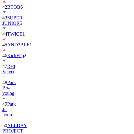
42
BTOB
6
43
SUPER
JUNIOR
5
44
TWICE
1
45
AND2BLE
1
46
KickFlip
2
47
Red
Velvet
48
Park
Bo-
young
49
Park
Ji-
hoon
50
ALLDAY
PROJECT