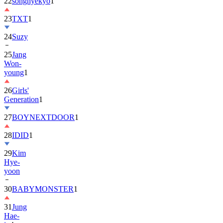
22
songhyekyo
1
23
TXT
1
24
Suzy
25
Jang
Won-
young
1
26
Girls'
Generation
1
27
BOYNEXTDOOR
1
28
IDID
1
29
Kim
Hye-
yoon
30
BABYMONSTER
1
31
Jung
Hae-