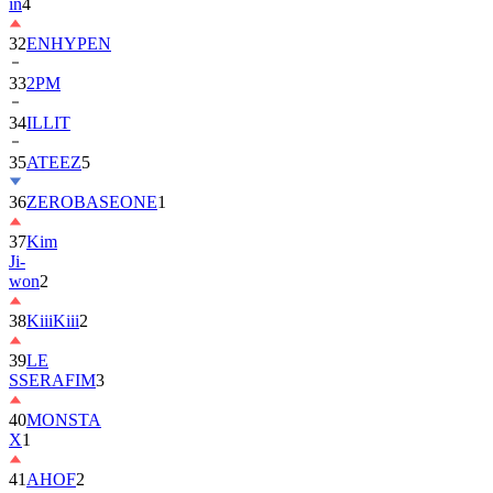
in
4
32
ENHYPEN
33
2PM
34
ILLIT
35
ATEEZ
5
36
ZEROBASEONE
1
37
Kim
Ji-
won
2
38
KiiiKiii
2
39
LE
SSERAFIM
3
40
MONSTA
X
1
41
AHOF
2