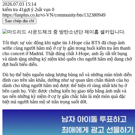
2026.07.03 15:14
kiểm tra
41
gợi ý
2
sắt vụn
0
https://fanplus.co.kr/vi-VN/community/bts/132380949
Sao chép địa chỉ
Tôi thực sự xúc động khi nghe tin J-Hope của BTS đã chụp ảnh
selfie cùng người hâm mộ ở cự ly gần trong buổi kiểm tra âm thanh
cho concert ở Madrid. Thật đúng chất J-Hope, anh ấy rất tốt bụng
và dành tặng những kỷ niệm khó quên cho người hâm mộ đang chờ
đợi buổi biểu diễn.
Dù họ thể hiện nguồn năng lượng bùng nổ và những màn trình diễn
đỉnh cao trên sân khấu, dường như sự quan tâm chân thành của họ
dành cho từng người hâm mộ được thể hiện rõ ràng nhất khi họ ở
bên cạnh họ. Việc được chứng kiến ​​họ giao tiếp bằng ánh mắt và
tạo nên những kỷ niệm ở cự ly gần chắc hẳn là một món quà đặc
biệt mà người hâm mộ sẽ trân trọng suốt đời.