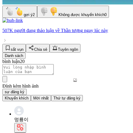
gợi ý
2
Không được khuyến khích
0
507K người
đang thảo luận về
Thần tượng
ngay lúc này
sắt vụn
Chia sẻ
Tuyên ngôn
Danh sách
bình luận
20
Đính kèm hình ảnh
sự đăng ký
Khuyến khích
Mới nhất
Thứ tự đăng ký
멍룡이