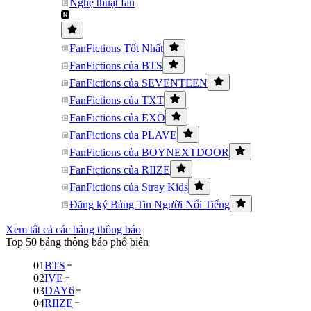
Nghệ thuật fan
FanFictions Tốt Nhất
FanFictions của BTS
FanFictions của SEVENTEEN
FanFictions của TXT
FanFictions của EXO
FanFictions của PLAVE
FanFictions của BOYNEXTDOOR
FanFictions của RIIZE
FanFictions của Stray Kids
Đăng ký Bảng Tin Người Nổi Tiếng
Xem tất cả các bảng thông báo
Top 50 bảng thông báo phổ biến
01
BTS
02
IVE
03
DAY6
04
RIIZE