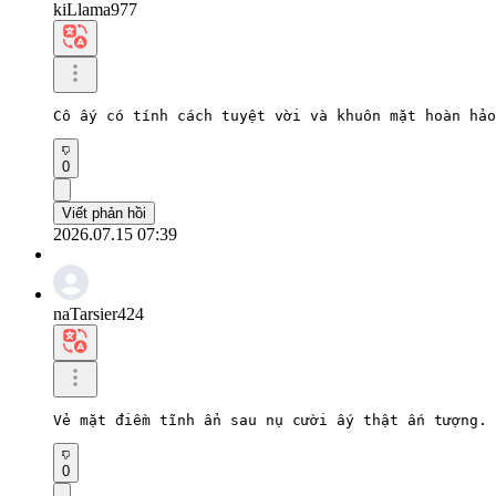
kiLlama977
Cô ấy có tính cách tuyệt vời và khuôn mặt hoàn hả
0
Viết phản hồi
2026.07.15 07:39
naTarsier424
Vẻ mặt điềm tĩnh ẩn sau nụ cười ấy thật ấn tượng. 
0