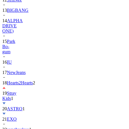
13
BIGBANG
14
ALPHA
DRIVE
ONE)
15
Park
Bo-
gum
16
IU
17
NewJeans
18
Hearts2Hearts
2
19
Stray
Kids
1
20
ASTRO
1
21
EXO