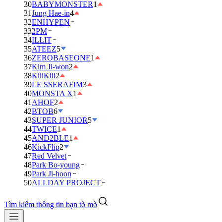
30
BABYMONSTER
1
31
Jung Hae-in
4
32
ENHYPEN
33
2PM
34
ILLIT
35
ATEEZ
5
36
ZEROBASEONE
1
37
Kim Ji-won
2
38
KiiiKiii
2
39
LE SSERAFIM
3
40
MONSTA X
1
41
AHOF
2
42
BTOB
6
43
SUPER JUNIOR
5
44
TWICE
1
45
AND2BLE
1
46
KickFlip
2
47
Red Velvet
48
Park Bo-young
49
Park Ji-hoon
50
ALLDAY PROJECT
Tìm kiếm thông tin bạn tò mò