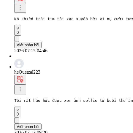
Nó khiến trái tim tôi xao xuyến bởi vì nụ cười tươ
0
Viết phản hồi
2026.07.15 04:46
heQuetzal223
Tôi rất háo hức được xem ảnh selfie từ buổi thử âm
0
Viết phản hồi
2026.07.12 09:20