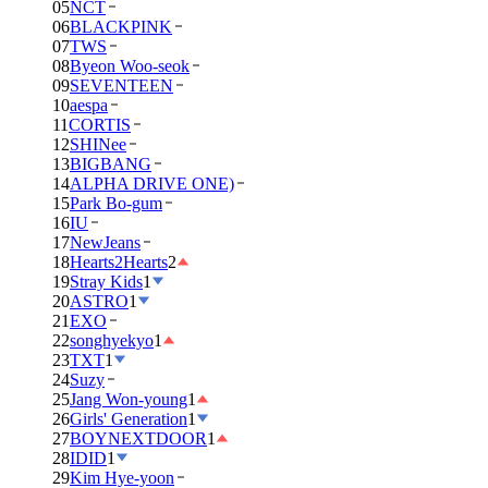
05
NCT
06
BLACKPINK
07
TWS
08
Byeon Woo-seok
09
SEVENTEEN
10
aespa
11
CORTIS
12
SHINee
13
BIGBANG
14
ALPHA DRIVE ONE)
15
Park Bo-gum
16
IU
17
NewJeans
18
Hearts2Hearts
2
19
Stray Kids
1
20
ASTRO
1
21
EXO
22
songhyekyo
1
23
TXT
1
24
Suzy
25
Jang Won-young
1
26
Girls' Generation
1
27
BOYNEXTDOOR
1
28
IDID
1
29
Kim Hye-yoon