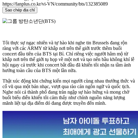
https://fanplus.co.kr/vi-VN/community/bts/132385089
Sao chép địa chỉ
Tôi thực sự ngạc nhiên và tự hào khi nghe tin Brussels đang rộn
ràng với các ARMY từ khắp nơi trên thế giới trước thềm buổi
concert đầu tiên của BTS tại Bỉ. Chỉ riêng việc người hâm mộ từ
khắp nơi trên thế giới tụ họp về một nơi và tạo nên bầu không khí lễ
hội ngay cả trước khi concert bắt đầu đã khiến tôi nhận ra tầm ảnh
hưởng toàn cầu của BTS một lần nữa.
Thật xúc động khi chứng kiến ​​mọi người cùng nhau thưởng thức và
cổ vũ qua một bản nhạc, vượt qua rào cản ngôn ngữ và quốc tịch.
Nghe nói cả thành phố đang tràn ngập sự hào hứng và mong chờ
buổi biểu diễn khiến tôi cảm thấy như chính nguồn năng lượng
mãnh liệt tại địa điểm đó đang được truyền đến mình.