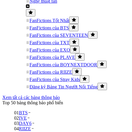
Nghệ thuật fan
FanFictions Tốt Nhất
FanFictions của BTS
FanFictions của SEVENTEEN
FanFictions của TXT
FanFictions của EXO
FanFictions của PLAVE
FanFictions của BOYNEXTDOOR
FanFictions của RIIZE
FanFictions của Stray Kids
Đăng ký Bảng Tin Người Nổi Tiếng
Xem tất cả các bảng thông báo
Top 50 bảng thông báo phổ biến
01
BTS
02
IVE
03
DAY6
04
RIIZE