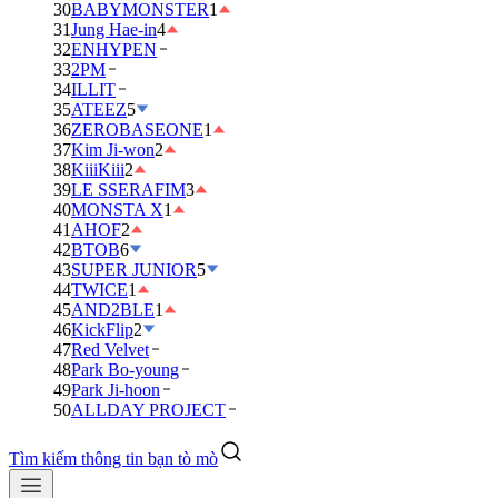
30
BABYMONSTER
1
31
Jung Hae-in
4
32
ENHYPEN
33
2PM
34
ILLIT
35
ATEEZ
5
36
ZEROBASEONE
1
37
Kim Ji-won
2
38
KiiiKiii
2
39
LE SSERAFIM
3
40
MONSTA X
1
41
AHOF
2
42
BTOB
6
43
SUPER JUNIOR
5
44
TWICE
1
45
AND2BLE
1
46
KickFlip
2
47
Red Velvet
48
Park Bo-young
49
Park Ji-hoon
50
ALLDAY PROJECT
Tìm kiếm thông tin bạn tò mò