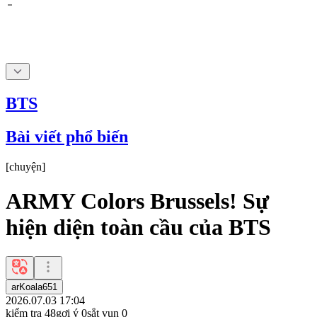
BTS
Bài viết phổ biến
[
chuyện
]
ARMY Colors Brussels! Sự
hiện diện toàn cầu của BTS
arKoala651
2026.07.03 17:04
kiểm tra
48
gợi ý
0
sắt vụn
0