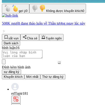
gợi ý
0
Không được khuyến khích
0
508K người
đang thảo luận về
Thần tượng
ngay lúc này
sắt vụn
Chia sẻ
Tuyên ngôn
Danh sách
bình luận
16
Đính kèm hình ảnh
sự đăng ký
Khuyến khích
Mới nhất
Thứ tự đăng ký
edTapir181