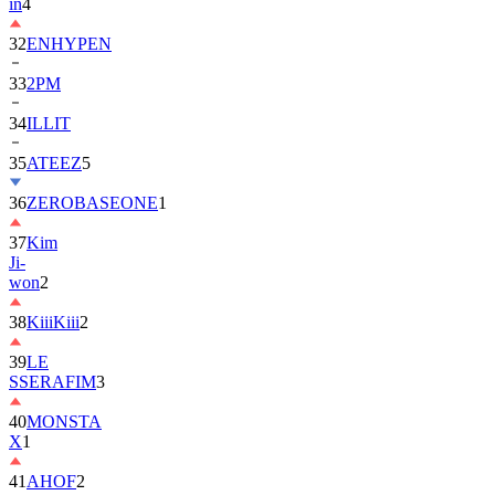
in
4
32
ENHYPEN
33
2PM
34
ILLIT
35
ATEEZ
5
36
ZEROBASEONE
1
37
Kim
Ji-
won
2
38
KiiiKiii
2
39
LE
SSERAFIM
3
40
MONSTA
X
1
41
AHOF
2