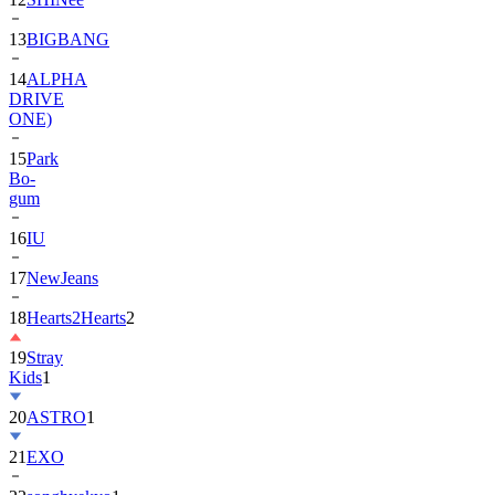
13
BIGBANG
14
ALPHA
DRIVE
ONE)
15
Park
Bo-
gum
16
IU
17
NewJeans
18
Hearts2Hearts
2
19
Stray
Kids
1
20
ASTRO
1
21
EXO