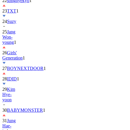
22
songhyekyo
1
23
TXT
1
24
Suzy
25
Jang
Won-
young
1
26
Girls'
Generation
1
27
BOYNEXTDOOR
1
28
IDID
1
29
Kim
Hye-
yoon
30
BABYMONSTER
1
31
Jung
Hae-