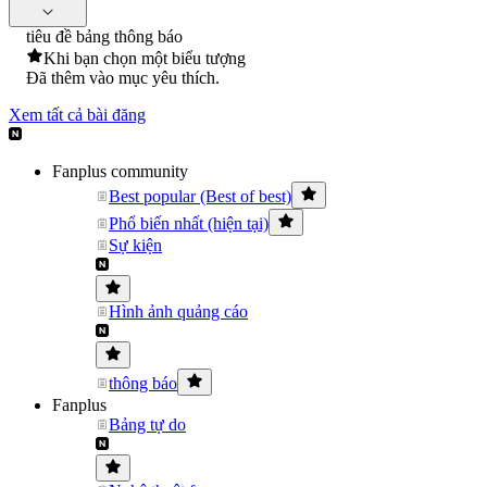
tiêu đề bảng thông báo
Khi bạn chọn một biểu tượng
Đã thêm vào mục yêu thích.
Xem tất cả bài đăng
Fanplus community
Best popular (Best of best)
Phổ biến nhất (hiện tại)
Sự kiện
Hình ảnh quảng cáo
thông báo
Fanplus
Bảng tự do