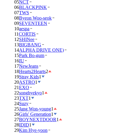
05
NCT
06
BLACKPINK
07
TWS
08
Byeon Woo-seok
09
SEVENTEEN
10
aespa
11
CORTIS
12
SHINee
13
BIGBANG
14
ALPHA DRIVE ONE)
15
Park Bo-gum
16
IU
17
NewJeans
18
Hearts2Hearts
2
19
Stray Kids
1
20
ASTRO
1
21
EXO
22
songhyekyo
1
23
TXT
1
24
Suzy
25
Jang Won-young
1
26
Girls' Generation
1
27
BOYNEXTDOOR
1
28
IDID
1
29
Kim Hye-yoon