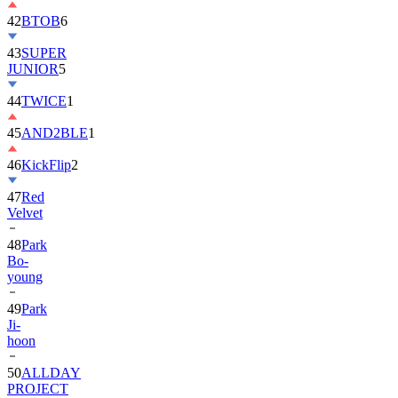
42
BTOB
6
43
SUPER
JUNIOR
5
44
TWICE
1
45
AND2BLE
1
46
KickFlip
2
47
Red
Velvet
48
Park
Bo-
young
49
Park
Ji-
hoon
50
ALLDAY
PROJECT