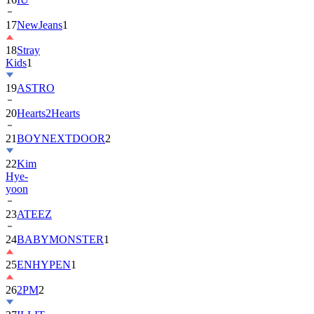
18
Stray
Kids
1
19
ASTRO
20
Hearts2Hearts
21
BOYNEXTDOOR
2
22
Kim
Hye-
yoon
23
ATEEZ
24
BABYMONSTER
1
25
ENHYPEN
1
26
2PM
2
27
ILLIT