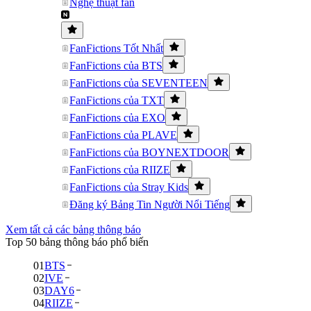
Nghệ thuật fan
FanFictions Tốt Nhất
FanFictions của BTS
FanFictions của SEVENTEEN
FanFictions của TXT
FanFictions của EXO
FanFictions của PLAVE
FanFictions của BOYNEXTDOOR
FanFictions của RIIZE
FanFictions của Stray Kids
Đăng ký Bảng Tin Người Nổi Tiếng
Xem tất cả các bảng thông báo
Top 50 bảng thông báo phổ biến
01
BTS
02
IVE
03
DAY6
04
RIIZE