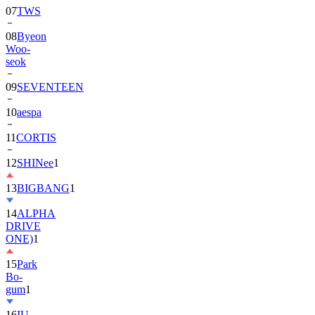
08
Byeon
Woo-
seok
09
SEVENTEEN
10
aespa
11
CORTIS
12
SHINee
1
13
BIGBANG
1
14
ALPHA
DRIVE
ONE)
1
15
Park
Bo-
gum
1
16
IU
17
NewJeans
1