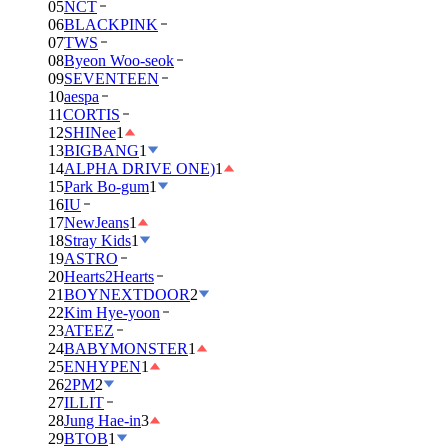
05
NCT
06
BLACKPINK
07
TWS
08
Byeon Woo-seok
09
SEVENTEEN
10
aespa
11
CORTIS
12
SHINee
1
13
BIGBANG
1
14
ALPHA DRIVE ONE)
1
15
Park Bo-gum
1
16
IU
17
NewJeans
1
18
Stray Kids
1
19
ASTRO
20
Hearts2Hearts
21
BOYNEXTDOOR
2
22
Kim Hye-yoon
23
ATEEZ
24
BABYMONSTER
1
25
ENHYPEN
1
26
2PM
2
27
ILLIT
28
Jung Hae-in
3
29
BTOB
1