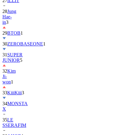
28
Jung
Hae-
in
3
29
BTOB
1
30
ZEROBASEONE
1
31
SUPER
JUNIOR
5
32
Kim
Ji-
won
1
33
KiiiKiii
3
34
MONSTA
X
35
LE
SSERAFIM
36
AHOF
4