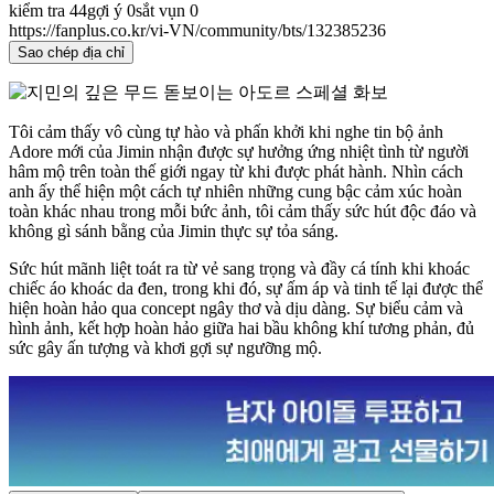
kiểm tra
44
gợi ý
0
sắt vụn
0
https://fanplus.co.kr/vi-VN/community/bts/132385236
Sao chép địa chỉ
Tôi cảm thấy vô cùng tự hào và phấn khởi khi nghe tin bộ ảnh
Adore mới của Jimin nhận được sự hưởng ứng nhiệt tình từ người
hâm mộ trên toàn thế giới ngay từ khi được phát hành. Nhìn cách
anh ấy thể hiện một cách tự nhiên những cung bậc cảm xúc hoàn
toàn khác nhau trong mỗi bức ảnh, tôi cảm thấy sức hút độc đáo và
không gì sánh bằng của Jimin thực sự tỏa sáng.
Sức hút mãnh liệt toát ra từ vẻ sang trọng và đầy cá tính khi khoác
chiếc áo khoác da đen, trong khi đó, sự ấm áp và tinh tế lại được thể
hiện hoàn hảo qua concept ngây thơ và dịu dàng. Sự biểu cảm và
hình ảnh, kết hợp hoàn hảo giữa hai bầu không khí tương phản, đủ
sức gây ấn tượng và khơi gợi sự ngưỡng mộ.