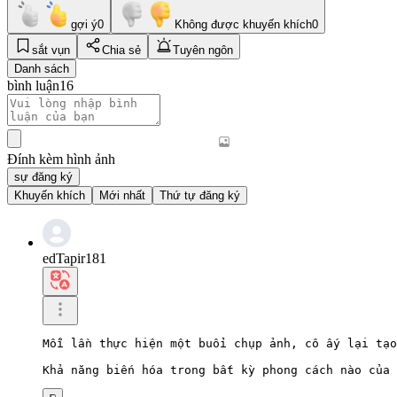
gợi ý
0
Không được khuyến khích
0
sắt vụn
Chia sẻ
Tuyên ngôn
Danh sách
bình luận
16
Đính kèm hình ảnh
sự đăng ký
Khuyến khích
Mới nhất
Thứ tự đăng ký
edTapir181
Mỗi lần thực hiện một buổi chụp ảnh, cô ấy lại tạo
Khả năng biến hóa trong bất kỳ phong cách nào của 