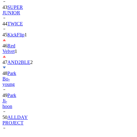
JUNIOR
44
TWICE
45
KickFlip
1
46
Red
Velvet
1
47
AND2BLE
2
48
Park
Bo-
young
49
Park
Ji-
hoon
50
ALLDAY
PROJECT