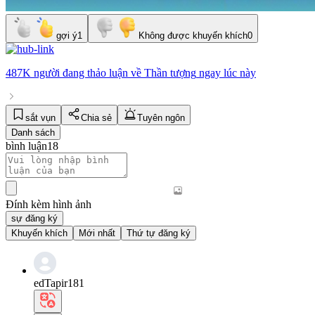
gợi ý
1
Không được khuyến khích
0
487K người
đang thảo luận về
Thần tượng
ngay lúc này
sắt vụn
Chia sẻ
Tuyên ngôn
Danh sách
bình luận
18
Đính kèm hình ảnh
sự đăng ký
Khuyến khích
Mới nhất
Thứ tự đăng ký
edTapir181