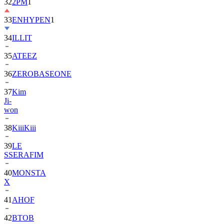
33
ENHYPEN
1
34
ILLIT
35
ATEEZ
36
ZEROBASEONE
37
Kim
Ji-
won
38
KiiiKiii
39
LE
SSERAFIM
40
MONSTA
X
41
AHOF
42
BTOB
43
SUPER