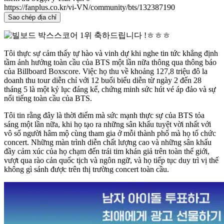
https://fanplus.co.kr/vi-VN/community/bts/132387190
Sao chép địa chỉ
Tôi thực sự cảm thấy tự hào và vinh dự khi nghe tin tức khẳng định
tầm ảnh hưởng toàn cầu của BTS một lần nữa thông qua thông báo
của Billboard Boxscore. Việc họ thu về khoảng 127,8 triệu đô la
doanh thu tour diễn chỉ với 12 buổi biểu diễn từ ngày 2 đến 28
tháng 5 là một kỷ lục đáng kể, chứng minh sức hút vé áp đảo và sự
nổi tiếng toàn cầu của BTS.
Tôi tin rằng đây là thời điểm mà sức mạnh thực sự của BTS tỏa
sáng một lần nữa, khi họ tạo ra những sân khấu tuyệt vời nhất với
vô số người hâm mộ cùng tham gia ở mỗi thành phố mà họ tổ chức
concert. Những màn trình diễn chất lượng cao và những sân khấu
đầy cảm xúc của họ chạm đến trái tim khán giả trên toàn thế giới,
vượt qua rào cản quốc tịch và ngôn ngữ, và họ tiếp tục duy trì vị thế
không gì sánh được trên thị trường concert toàn cầu.