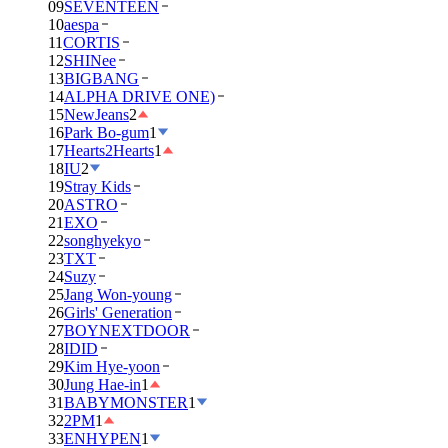
09
SEVENTEEN
10
aespa
11
CORTIS
12
SHINee
13
BIGBANG
14
ALPHA DRIVE ONE)
15
NewJeans
2
16
Park Bo-gum
1
17
Hearts2Hearts
1
18
IU
2
19
Stray Kids
20
ASTRO
21
EXO
22
songhyekyo
23
TXT
24
Suzy
25
Jang Won-young
26
Girls' Generation
27
BOYNEXTDOOR
28
IDID
29
Kim Hye-yoon
30
Jung Hae-in
1
31
BABYMONSTER
1
32
2PM
1
33
ENHYPEN
1