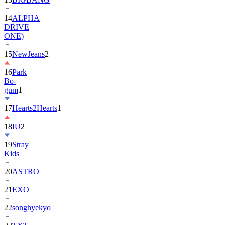
DRIVE
ONE)
15
NewJeans
2
16
Park
Bo-
gum
1
17
Hearts2Hearts
1
18
IU
2
19
Stray
Kids
20
ASTRO
21
EXO
22
songhyekyo
23
TXT