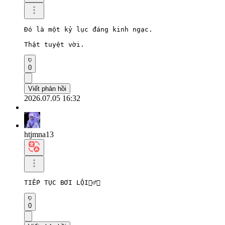
Đó là một kỷ lục đáng kinh ngạc.

Thật tuyệt vời.
0
Viết phản hồi
2026.07.05 16:32
htjmna13
TIẾP TỤC BƠI LỘI🏊‍♂️💜
0