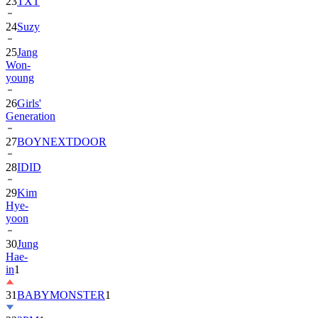
24
Suzy
25
Jang
Won-
young
26
Girls'
Generation
27
BOYNEXTDOOR
28
IDID
29
Kim
Hye-
yoon
30
Jung
Hae-
in
1
31
BABYMONSTER
1
32
2PM
1