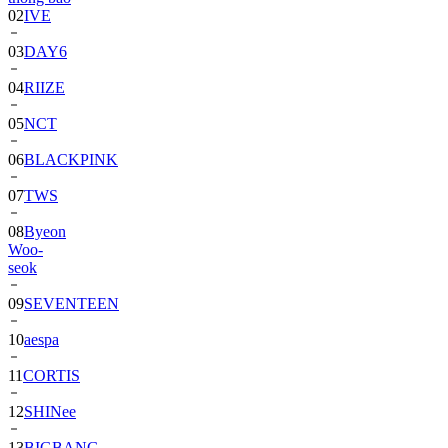
03
DAY6
04
RIIZE
05
NCT
06
BLACKPINK
07
TWS
08
Byeon
Woo-
seok
09
SEVENTEEN
10
aespa
11
CORTIS
12
SHINee
13
BIGBANG
14
ALPHA