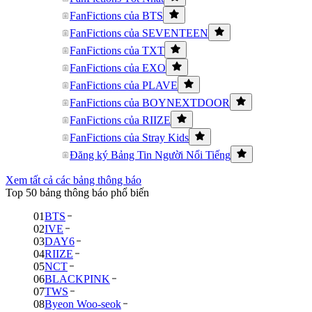
FanFictions của BTS
FanFictions của SEVENTEEN
FanFictions của TXT
FanFictions của EXO
FanFictions của PLAVE
FanFictions của BOYNEXTDOOR
FanFictions của RIIZE
FanFictions của Stray Kids
Đăng ký Bảng Tin Người Nổi Tiếng
Xem tất cả các bảng thông báo
Top 50 bảng thông báo phổ biến
01
BTS
02
IVE
03
DAY6
04
RIIZE
05
NCT
06
BLACKPINK
07
TWS
08
Byeon Woo-seok