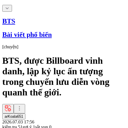
BTS
Bài viết phổ biến
[
chuyện
]
BTS, được Billboard vinh
danh, lập kỷ lục ấn tượng
trong chuyến lưu diễn vòng
quanh thế giới.
arKoala651
2026.07.03 17:56
kiểm tra
51
gợi ý
1
sắt vụn
0