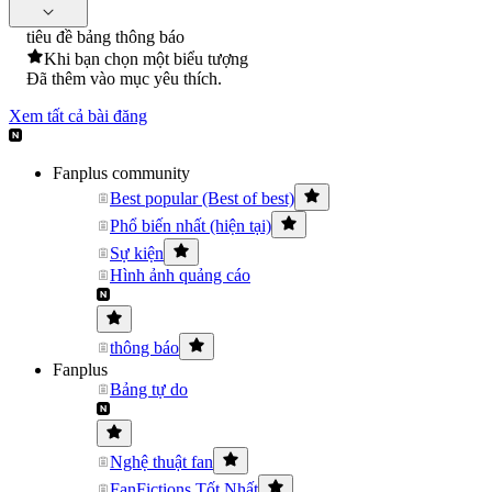
tiêu đề bảng thông báo
Khi bạn chọn một biểu tượng
Đã thêm vào mục yêu thích.
Xem tất cả bài đăng
Fanplus community
Best popular (Best of best)
Phổ biến nhất (hiện tại)
Sự kiện
Hình ảnh quảng cáo
thông báo
Fanplus
Bảng tự do
Nghệ thuật fan
FanFictions Tốt Nhất