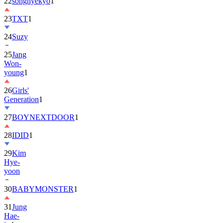
22
songhyekyo
1
23
TXT
1
24
Suzy
25
Jang
Won-
young
1
26
Girls'
Generation
1
27
BOYNEXTDOOR
1
28
IDID
1
29
Kim
Hye-
yoon
30
BABYMONSTER
1
31
Jung
Hae-