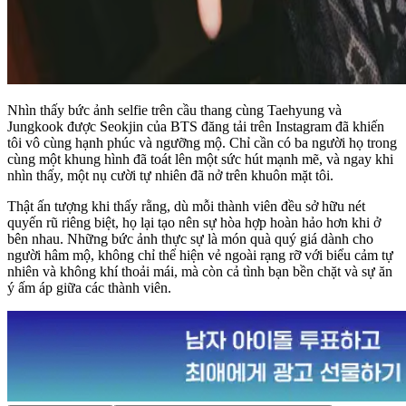
Nhìn thấy bức ảnh selfie trên cầu thang cùng Taehyung và
Jungkook được Seokjin của BTS đăng tải trên Instagram đã khiến
tôi vô cùng hạnh phúc và ngưỡng mộ. Chỉ cần có ba người họ trong
cùng một khung hình đã toát lên một sức hút mạnh mẽ, và ngay khi
nhìn thấy, một nụ cười tự nhiên đã nở trên khuôn mặt tôi.
Thật ấn tượng khi thấy rằng, dù mỗi thành viên đều sở hữu nét
quyến rũ riêng biệt, họ lại tạo nên sự hòa hợp hoàn hảo hơn khi ở
bên nhau. Những bức ảnh thực sự là món quà quý giá dành cho
người hâm mộ, không chỉ thể hiện vẻ ngoài rạng rỡ với biểu cảm tự
nhiên và không khí thoải mái, mà còn cả tình bạn bền chặt và sự ăn
ý ấm áp giữa các thành viên.