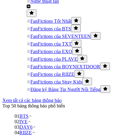
Nghệ thuật fan
FanFictions Tốt Nhất
FanFictions của BTS
FanFictions của SEVENTEEN
FanFictions của TXT
FanFictions của EXO
FanFictions của PLAVE
FanFictions của BOYNEXTDOOR
FanFictions của RIIZE
FanFictions của Stray Kids
Đăng ký Bảng Tin Người Nổi Tiếng
Xem tất cả các bảng thông báo
Top 50 bảng thông báo phổ biến
01
BTS
02
IVE
03
DAY6
04
RIIZE