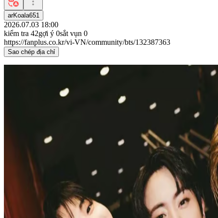
arKoala651
2026.07.03 18:00
kiểm tra
42
gợi ý
0
sắt vụn
0
https://fanplus.co.kr/vi-VN/community/bts/132387363
Sao chép địa chỉ