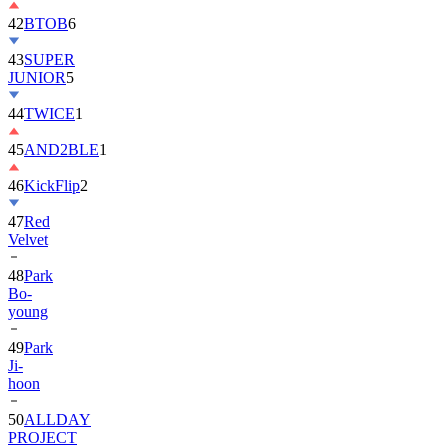
42
BTOB
6
43
SUPER
JUNIOR
5
44
TWICE
1
45
AND2BLE
1
46
KickFlip
2
47
Red
Velvet
48
Park
Bo-
young
49
Park
Ji-
hoon
50
ALLDAY
PROJECT