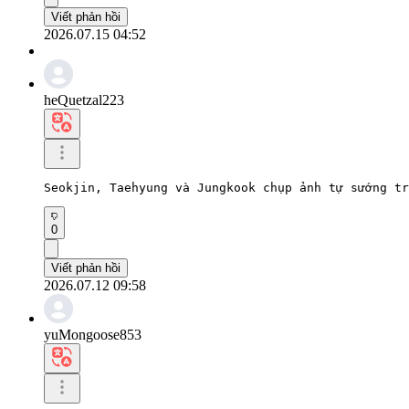
Viết phản hồi
2026.07.15 04:52
heQuetzal223
Seokjin, Taehyung và Jungkook chụp ảnh tự sướng tr
0
Viết phản hồi
2026.07.12 09:58
yuMongoose853