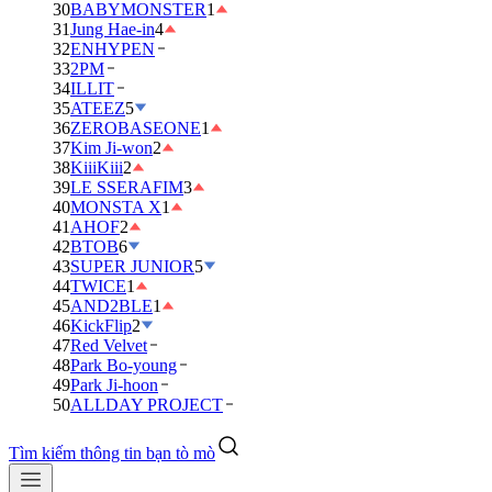
30
BABYMONSTER
1
31
Jung Hae-in
4
32
ENHYPEN
33
2PM
34
ILLIT
35
ATEEZ
5
36
ZEROBASEONE
1
37
Kim Ji-won
2
38
KiiiKiii
2
39
LE SSERAFIM
3
40
MONSTA X
1
41
AHOF
2
42
BTOB
6
43
SUPER JUNIOR
5
44
TWICE
1
45
AND2BLE
1
46
KickFlip
2
47
Red Velvet
48
Park Bo-young
49
Park Ji-hoon
50
ALLDAY PROJECT
Tìm kiếm thông tin bạn tò mò