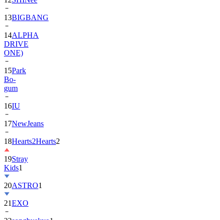
13
BIGBANG
14
ALPHA
DRIVE
ONE)
15
Park
Bo-
gum
16
IU
17
NewJeans
18
Hearts2Hearts
2
19
Stray
Kids
1
20
ASTRO
1
21
EXO