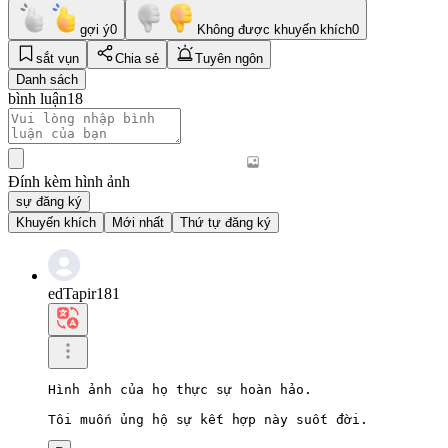
gợi ý
0
Không được khuyến khích
0
sắt vụn
Chia sẻ
Tuyên ngôn
Danh sách
bình luận
18
Đính kèm hình ảnh
sự đăng ký
Khuyến khích
Mới nhất
Thứ tự đăng ký
edTapir181
Hình ảnh của họ thực sự hoàn hảo.

Tôi muốn ủng hộ sự kết hợp này suốt đời.