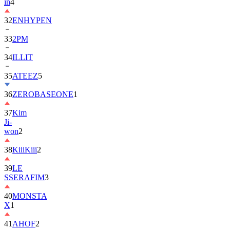
in
4
32
ENHYPEN
33
2PM
34
ILLIT
35
ATEEZ
5
36
ZEROBASEONE
1
37
Kim
Ji-
won
2
38
KiiiKiii
2
39
LE
SSERAFIM
3
40
MONSTA
X
1
41
AHOF
2