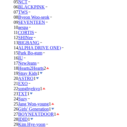
05
NCT
06
BLACKPINK
07
TWS
08
Byeon Woo-seok
09
SEVENTEEN
10
aespa
11
CORTIS
12
SHINee
13
BIGBANG
14
ALPHA DRIVE ONE)
15
Park Bo-gum
16
IU
17
NewJeans
18
Hearts2Hearts
2
19
Stray Kids
1
20
ASTRO
1
21
EXO
22
songhyekyo
1
23
TXT
1
24
Suzy
25
Jang Won-young
1
26
Girls' Generation
1
27
BOYNEXTDOOR
1
28
IDID
1
29
Kim Hye-yoon