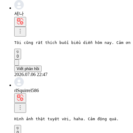
세나
Tôi cũng rất thích buổi biểu diễn hôm nay. Cảm ơn 
0
Viết phản hồi
2026.07.06 22:47
rlSquirrel586
Hình ảnh thật tuyệt vời, haha. Cảm động quá.
0