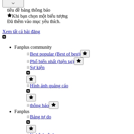
tiêu đề bảng thông báo
Khi bạn chọn một biểu tượng
Đã thêm vào mục yêu thích.
Xem tất cả bài đăng
Fanplus community
Best popular (Best of best)
Phổ biến nhất (hiện tại)
Sự kiện
Hình ảnh quảng cáo
thông báo
Fanplus
Bảng tự do