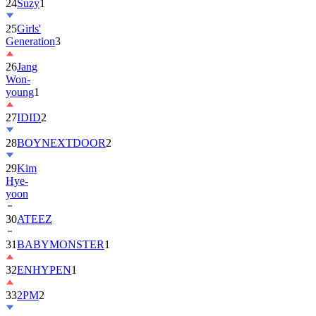
25
Girls'
Generation
3
26
Jang
Won-
young
1
27
IDID
2
28
BOYNEXTDOOR
2
29
Kim
Hye-
yoon
30
ATEEZ
31
BABYMONSTER
1
32
ENHYPEN
1
33
2PM
2
34
ILLIT