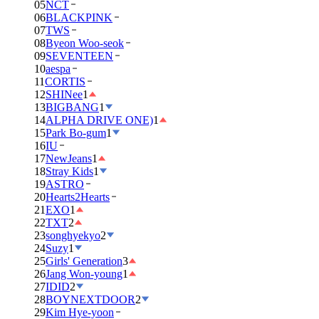
05
NCT
06
BLACKPINK
07
TWS
08
Byeon Woo-seok
09
SEVENTEEN
10
aespa
11
CORTIS
12
SHINee
1
13
BIGBANG
1
14
ALPHA DRIVE ONE)
1
15
Park Bo-gum
1
16
IU
17
NewJeans
1
18
Stray Kids
1
19
ASTRO
20
Hearts2Hearts
21
EXO
1
22
TXT
2
23
songhyekyo
2
24
Suzy
1
25
Girls' Generation
3
26
Jang Won-young
1
27
IDID
2
28
BOYNEXTDOOR
2
29
Kim Hye-yoon