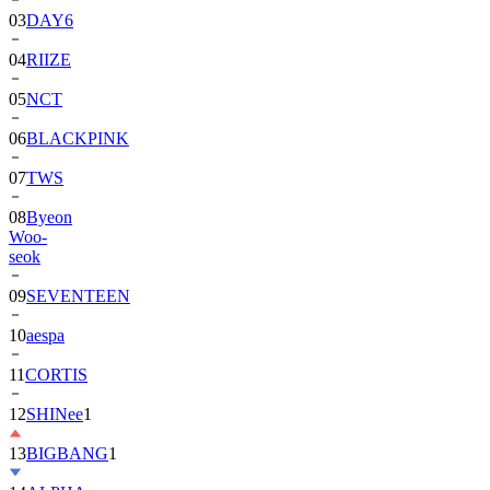
04
RIIZE
05
NCT
06
BLACKPINK
07
TWS
08
Byeon
Woo-
seok
09
SEVENTEEN
10
aespa
11
CORTIS
12
SHINee
1
13
BIGBANG
1
14
ALPHA
DRIVE