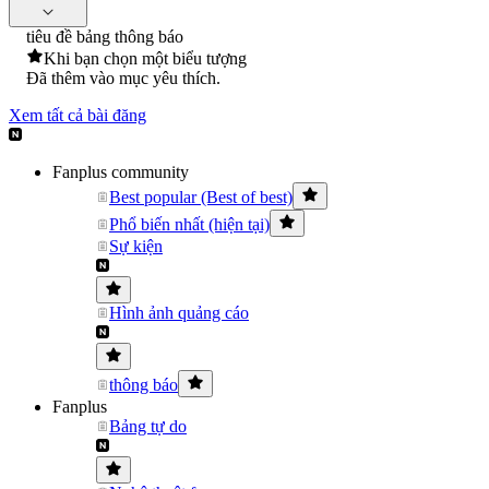
tiêu đề bảng thông báo
Khi bạn chọn một biểu tượng
Đã thêm vào mục yêu thích.
Xem tất cả bài đăng
Fanplus community
Best popular (Best of best)
Phổ biến nhất (hiện tại)
Sự kiện
Hình ảnh quảng cáo
thông báo
Fanplus
Bảng tự do