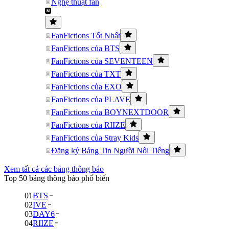
Nghệ thuật fan
FanFictions Tốt Nhất
FanFictions của BTS
FanFictions của SEVENTEEN
FanFictions của TXT
FanFictions của EXO
FanFictions của PLAVE
FanFictions của BOYNEXTDOOR
FanFictions của RIIZE
FanFictions của Stray Kids
Đăng ký Bảng Tin Người Nổi Tiếng
Xem tất cả các bảng thông báo
Top 50 bảng thông báo phổ biến
01
BTS
02
IVE
03
DAY6
04
RIIZE