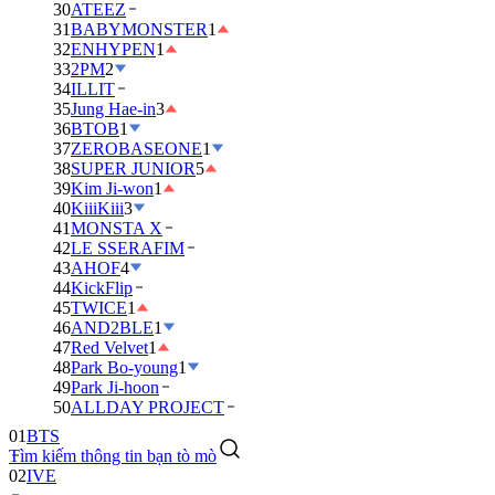
30
ATEEZ
31
BABYMONSTER
1
32
ENHYPEN
1
33
2PM
2
34
ILLIT
35
Jung Hae-in
3
36
BTOB
1
37
ZEROBASEONE
1
38
SUPER JUNIOR
5
39
Kim Ji-won
1
40
KiiiKiii
3
41
MONSTA X
42
LE SSERAFIM
43
AHOF
4
44
KickFlip
45
TWICE
1
46
AND2BLE
1
47
Red Velvet
1
48
Park Bo-young
1
49
Park Ji-hoon
01
BTS
50
ALLDAY PROJECT
02
IVE
Tìm kiếm thông tin bạn tò mò
03
DAY6