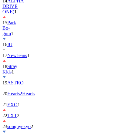
ONE)
1
15
Park
Bo-
gum
1
16
IU
17
NewJeans
1
18
Stray
Kids
1
19
ASTRO
20
Hearts2Hearts
21
EXO
1
22
TXT
2
23
songhyekyo
2
24
Suzy
1