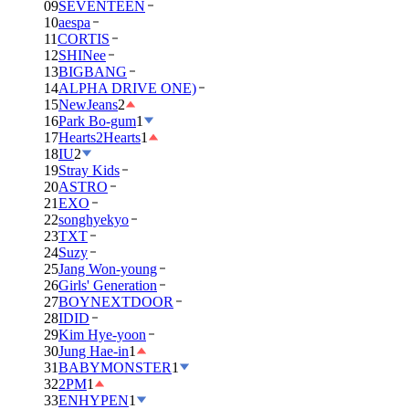
09
SEVENTEEN
10
aespa
11
CORTIS
12
SHINee
13
BIGBANG
14
ALPHA DRIVE ONE)
15
NewJeans
2
16
Park Bo-gum
1
17
Hearts2Hearts
1
18
IU
2
19
Stray Kids
20
ASTRO
21
EXO
22
songhyekyo
23
TXT
24
Suzy
25
Jang Won-young
26
Girls' Generation
27
BOYNEXTDOOR
28
IDID
29
Kim Hye-yoon
30
Jung Hae-in
1
31
BABYMONSTER
1
32
2PM
1
33
ENHYPEN
1