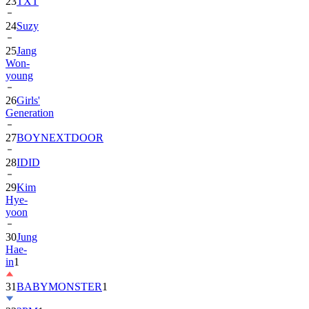
24
Suzy
25
Jang
Won-
young
26
Girls'
Generation
27
BOYNEXTDOOR
28
IDID
29
Kim
Hye-
yoon
30
Jung
Hae-
in
1
31
BABYMONSTER
1
32
2PM
1