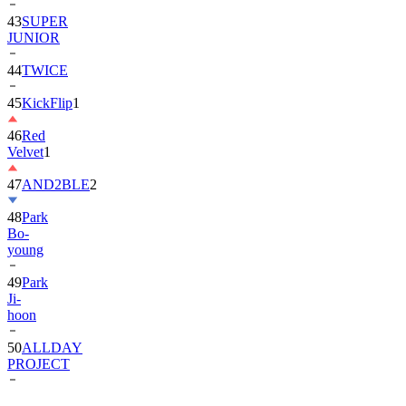
JUNIOR
44
TWICE
45
KickFlip
1
46
Red
Velvet
1
47
AND2BLE
2
48
Park
Bo-
young
49
Park
Ji-
hoon
50
ALLDAY
PROJECT