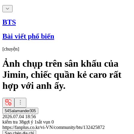
BTS
Bài viết phổ biến
[
chuyện
]
Ảnh chụp trên sân khấu của
Jimin, chiếc quần kẻ caro rất
hợp với anh ấy.
54Salamander305
2026.07.04 18:56
kiểm tra
38
gợi ý
1
sắt vụn
0
https://fanplus.co.kr/vi-VN/community/bts/132425872
Sao chép địa chỉ