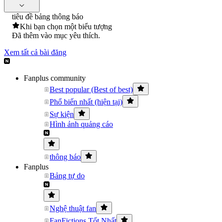
tiêu đề bảng thông báo
Khi bạn chọn một biểu tượng
Đã thêm vào mục yêu thích.
Xem tất cả bài đăng
Fanplus community
Best popular (Best of best)
Phổ biến nhất (hiện tại)
Sự kiện
Hình ảnh quảng cáo
thông báo
Fanplus
Bảng tự do
Nghệ thuật fan
FanFictions Tốt Nhất