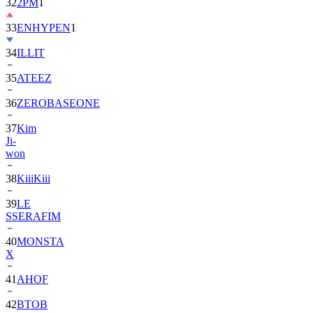
33
ENHYPEN
1
34
ILLIT
35
ATEEZ
36
ZEROBASEONE
37
Kim
Ji-
won
38
KiiiKiii
39
LE
SSERAFIM
40
MONSTA
X
41
AHOF
42
BTOB
43
SUPER