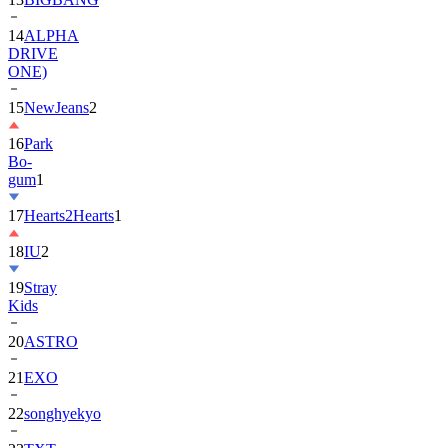
DRIVE
ONE)
15
NewJeans
2
16
Park
Bo-
gum
1
17
Hearts2Hearts
1
18
IU
2
19
Stray
Kids
20
ASTRO
21
EXO
22
songhyekyo
23
TXT