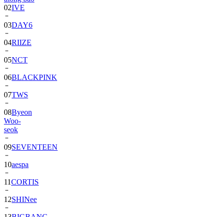
03
DAY6
04
RIIZE
05
NCT
06
BLACKPINK
07
TWS
08
Byeon
Woo-
seok
09
SEVENTEEN
10
aespa
11
CORTIS
12
SHINee
13
BIGBANG
14
ALPHA