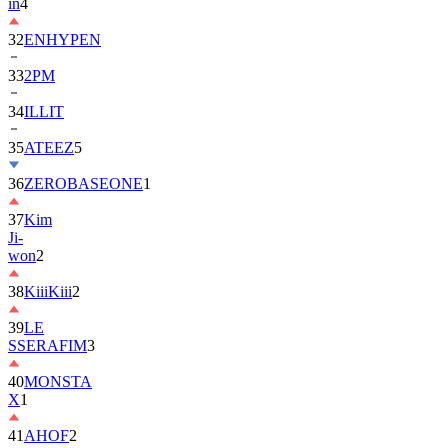
in
4
32
ENHYPEN
33
2PM
34
ILLIT
35
ATEEZ
5
36
ZEROBASEONE
1
37
Kim
Ji-
won
2
38
KiiiKiii
2
39
LE
SSERAFIM
3
40
MONSTA
X
1
41
AHOF
2