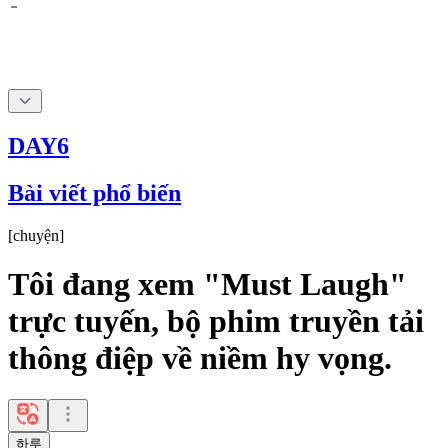
DAY6
Bài viết phổ biến
[
chuyện
]
Tôi đang xem "Must Laugh"
trực tuyến, bộ phim truyền tải
thông điệp về niềm hy vọng.
하루