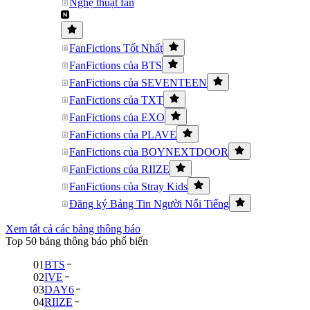
Nghệ thuật fan
FanFictions Tốt Nhất
FanFictions của BTS
FanFictions của SEVENTEEN
FanFictions của TXT
FanFictions của EXO
FanFictions của PLAVE
FanFictions của BOYNEXTDOOR
FanFictions của RIIZE
FanFictions của Stray Kids
Đăng ký Bảng Tin Người Nổi Tiếng
Xem tất cả các bảng thông báo
Top 50 bảng thông báo phổ biến
01
BTS
02
IVE
03
DAY6
04
RIIZE