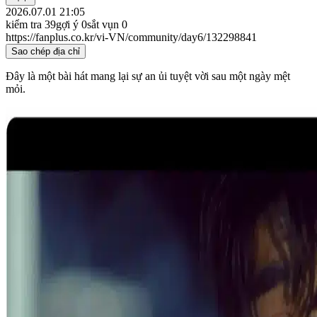
2026.07.01 21:05
kiểm tra
39
gợi ý
0
sắt vụn
0
https://fanplus.co.kr/vi-VN/community/day6/132298841
Sao chép địa chỉ
Đây là một bài hát mang lại sự an ủi tuyệt vời sau một ngày mệt
mỏi.