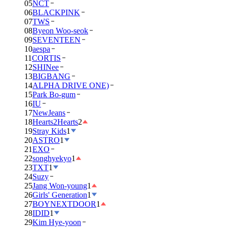
05
NCT
06
BLACKPINK
07
TWS
08
Byeon Woo-seok
09
SEVENTEEN
10
aespa
11
CORTIS
12
SHINee
13
BIGBANG
14
ALPHA DRIVE ONE)
15
Park Bo-gum
16
IU
17
NewJeans
18
Hearts2Hearts
2
19
Stray Kids
1
20
ASTRO
1
21
EXO
22
songhyekyo
1
23
TXT
1
24
Suzy
25
Jang Won-young
1
26
Girls' Generation
1
27
BOYNEXTDOOR
1
28
IDID
1
29
Kim Hye-yoon