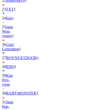
22
songhyekyo
1
23
TXT
1
24
Suzy
25
Jang
Won-
young
1
26
Girls'
Generation
1
27
BOYNEXTDOOR
1
28
IDID
1
29
Kim
Hye-
yoon
30
BABYMONSTER
1
31
Jung
Hae-