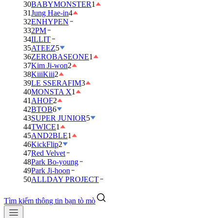
30
BABYMONSTER
1
31
Jung Hae-in
4
32
ENHYPEN
33
2PM
34
ILLIT
35
ATEEZ
5
36
ZEROBASEONE
1
37
Kim Ji-won
2
38
KiiiKiii
2
39
LE SSERAFIM
3
40
MONSTA X
1
41
AHOF
2
42
BTOB
6
43
SUPER JUNIOR
5
44
TWICE
1
45
AND2BLE
1
46
KickFlip
2
47
Red Velvet
48
Park Bo-young
49
Park Ji-hoon
50
ALLDAY PROJECT
Tìm kiếm thông tin bạn tò mò