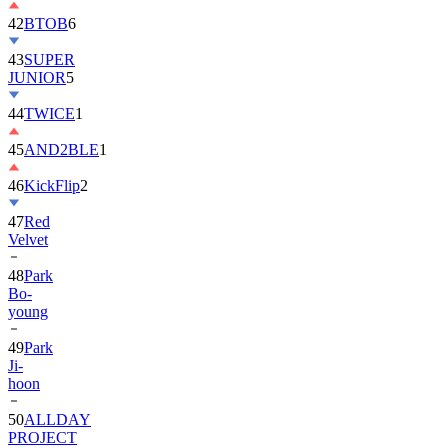
42
BTOB
6
43
SUPER
JUNIOR
5
44
TWICE
1
45
AND2BLE
1
46
KickFlip
2
47
Red
Velvet
48
Park
Bo-
young
49
Park
Ji-
hoon
50
ALLDAY
PROJECT