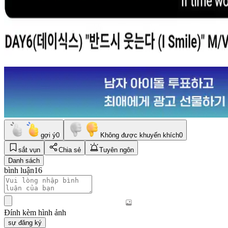
gợi ý
0
Không được khuyến khích
0
sắt vụn
Chia sẻ
Tuyên ngôn
Danh sách
bình luận
16
Đính kèm hình ảnh
sự đăng ký