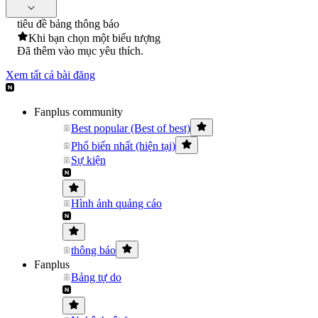
tiêu đề bảng thông báo
Khi bạn chọn một biểu tượng
Đã thêm vào mục yêu thích.
Xem tất cả bài đăng
Fanplus community
Best popular (Best of best)
Phổ biến nhất (hiện tại)
Sự kiện
Hình ảnh quảng cáo
thông báo
Fanplus
Bảng tự do