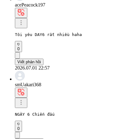
acePeacock197
Tôi yêu DAY6 rất nhiều haha
0
Viết phản hồi
2026.07.01 22:57
smUakari368
NGÀY 6 Chiến đấu
0