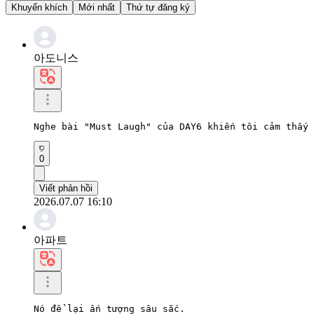
Khuyến khích
Mới nhất
Thứ tự đăng ký
아도니스
Nghe bài "Must Laugh" của DAY6 khiến tôi cảm thấy 
0
Viết phản hồi
2026.07.07 16:10
아파트
Nó để lại ấn tượng sâu sắc.
