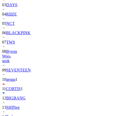
04
RIIZE
05
NCT
06
BLACKPINK
07
TWS
08
Byeon
Woo-
seok
09
SEVENTEEN
10
aespa
1
11
CORTIS
1
12
BIGBANG
13
SHINee
14
Park
Bo-