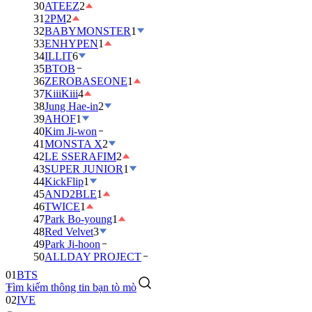
30
ATEEZ
2
31
2PM
2
32
BABYMONSTER
1
33
ENHYPEN
1
34
ILLIT
6
35
BTOB
36
ZEROBASEONE
1
37
KiiiKiii
4
38
Jung Hae-in
2
39
AHOF
1
40
Kim Ji-won
41
MONSTA X
2
42
LE SSERAFIM
2
43
SUPER JUNIOR
1
44
KickFlip
1
45
AND2BLE
1
46
TWICE
1
47
Park Bo-young
1
48
Red Velvet
3
49
Park Ji-hoon
01
BTS
50
ALLDAY PROJECT
02
IVE
Tìm kiếm thông tin bạn tò mò
03
DAY6