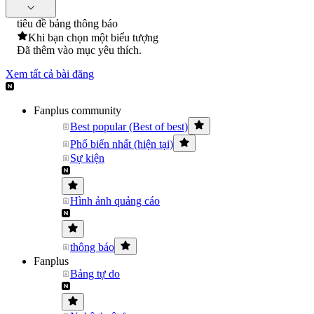
tiêu đề bảng thông báo
Khi bạn chọn một biểu tượng
Đã thêm vào mục yêu thích.
Xem tất cả bài đăng
Fanplus community
Best popular (Best of best)
Phổ biến nhất (hiện tại)
Sự kiện
Hình ảnh quảng cáo
thông báo
Fanplus
Bảng tự do