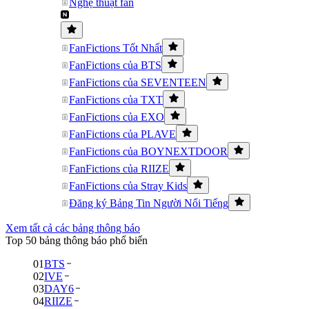
Nghệ thuật fan
FanFictions Tốt Nhất
FanFictions của BTS
FanFictions của SEVENTEEN
FanFictions của TXT
FanFictions của EXO
FanFictions của PLAVE
FanFictions của BOYNEXTDOOR
FanFictions của RIIZE
FanFictions của Stray Kids
Đăng ký Bảng Tin Người Nổi Tiếng
Xem tất cả các bảng thông báo
Top 50 bảng thông báo phổ biến
01
BTS
02
IVE
03
DAY6
04
RIIZE