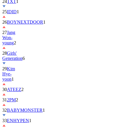
25
IDID
1
26
BOYNEXTDOOR
1
27
Jang
Won-
young
2
28
Girls'
Generation
6
29
Kim
Hye-
yoon
1
30
ATEEZ
2
31
2PM
2
32
BABYMONSTER
1
33
ENHYPEN
1
34
ILLIT
6