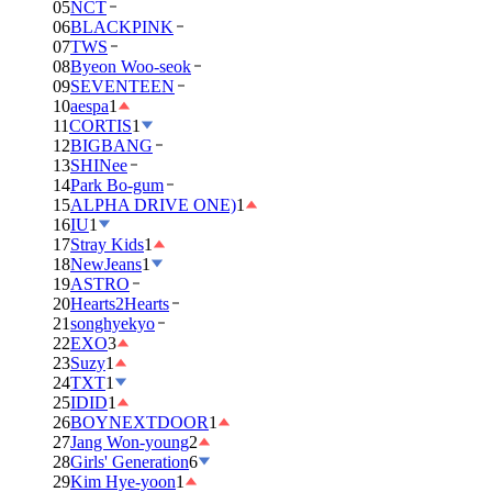
05
NCT
06
BLACKPINK
07
TWS
08
Byeon Woo-seok
09
SEVENTEEN
10
aespa
1
11
CORTIS
1
12
BIGBANG
13
SHINee
14
Park Bo-gum
15
ALPHA DRIVE ONE)
1
16
IU
1
17
Stray Kids
1
18
NewJeans
1
19
ASTRO
20
Hearts2Hearts
21
songhyekyo
22
EXO
3
23
Suzy
1
24
TXT
1
25
IDID
1
26
BOYNEXTDOOR
1
27
Jang Won-young
2
28
Girls' Generation
6
29
Kim Hye-yoon
1