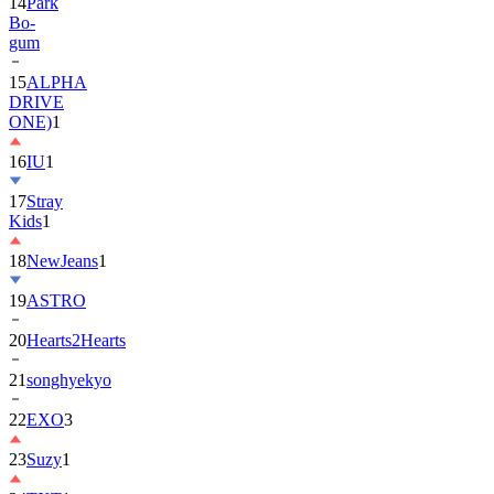
gum
15
ALPHA
DRIVE
ONE)
1
16
IU
1
17
Stray
Kids
1
18
NewJeans
1
19
ASTRO
20
Hearts2Hearts
21
songhyekyo
22
EXO
3
23
Suzy
1
24
TXT
1