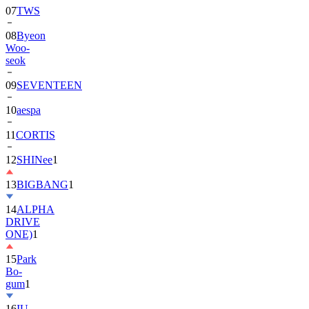
08
Byeon
Woo-
seok
09
SEVENTEEN
10
aespa
11
CORTIS
12
SHINee
1
13
BIGBANG
1
14
ALPHA
DRIVE
ONE)
1
15
Park
Bo-
gum
1
16
IU
17
NewJeans
1