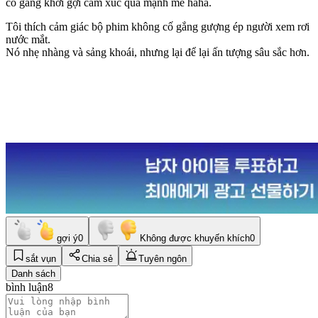
cố gắng khơi gợi cảm xúc quá mạnh mẽ haha.
Tôi thích cảm giác bộ phim không cố gắng gượng ép người xem rơi
nước mắt.
Nó nhẹ nhàng và sảng khoái, nhưng lại để lại ấn tượng sâu sắc hơn.
gợi ý
0
Không được khuyến khích
0
sắt vụn
Chia sẻ
Tuyên ngôn
Danh sách
bình luận
8