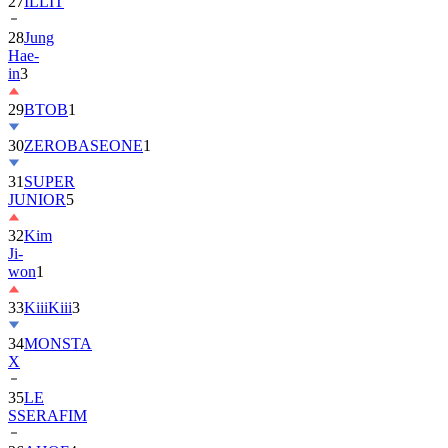
28
Jung
Hae-
in
3
29
BTOB
1
30
ZEROBASEONE
1
31
SUPER
JUNIOR
5
32
Kim
Ji-
won
1
33
KiiiKiii
3
34
MONSTA
X
35
LE
SSERAFIM
36
AHOF
4