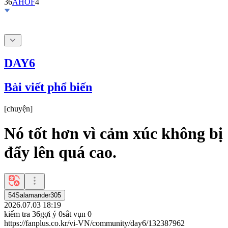
DAY6
Bài viết phổ biến
[
chuyện
]
Nó tốt hơn vì cảm xúc không bị
đẩy lên quá cao.
54Salamander305
2026.07.03 18:19
kiểm tra
36
gợi ý
0
sắt vụn
0
https://fanplus.co.kr/vi-VN/community/day6/132387962