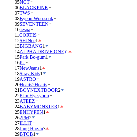
05
NCT
06
BLACKPINK
07
TWS
08
Byeon Woo-seok
09
SEVENTEEN
10
aespa
11
CORTIS
12
SHINee
1
13
BIGBANG
1
14
ALPHA DRIVE ONE)
1
15
Park Bo-gum
1
16
IU
17
NewJeans
1
18
Stray Kids
1
19
ASTRO
20
Hearts2Hearts
21
BOYNEXTDOOR
2
22
Kim Hye-yoon
23
ATEEZ
24
BABYMONSTER
1
25
ENHYPEN
1
26
2PM
2
27
ILLIT
28
Jung Hae-in
3
29
BTOB
1