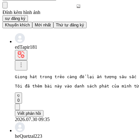
Đính kèm hình ảnh
sự đăng ký
Khuyến khích
Mới nhất
Thứ tự đăng ký
edTapir181
Giọng hát trong trẻo càng để lại ấn tượng sâu sắc 
Tôi đã thêm bài này vào danh sách phát của mình từ
0
Viết phản hồi
2026.07.30 09:35
heQuetzal223