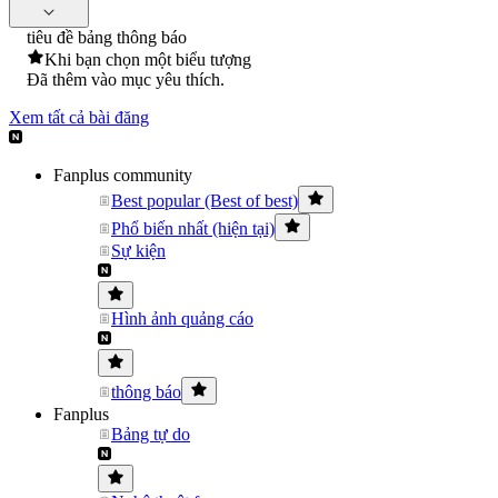
tiêu đề bảng thông báo
Khi bạn chọn một biểu tượng
Đã thêm vào mục yêu thích.
Xem tất cả bài đăng
Fanplus community
Best popular (Best of best)
Phổ biến nhất (hiện tại)
Sự kiện
Hình ảnh quảng cáo
thông báo
Fanplus
Bảng tự do