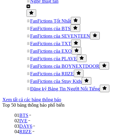
Nghệ thuật fan
FanFictions Tốt Nhất
FanFictions của BTS
FanFictions của SEVENTEEN
FanFictions của TXT
FanFictions của EXO
FanFictions của PLAVE
FanFictions của BOYNEXTDOOR
FanFictions của RIIZE
FanFictions của Stray Kids
Đăng ký Bảng Tin Người Nổi Tiếng
Xem tất cả các bảng thông báo
Top 50 bảng thông báo phổ biến
01
BTS
02
IVE
03
DAY6
04
RIIZE