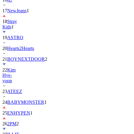
18
Stray
Kids
1
19
ASTRO
20
Hearts2Hearts
21
BOYNEXTDOOR
2
22
Kim
Hye-
yoon
23
ATEEZ
24
BABYMONSTER
1
25
ENHYPEN
1
26
2PM
2
27
ILLIT