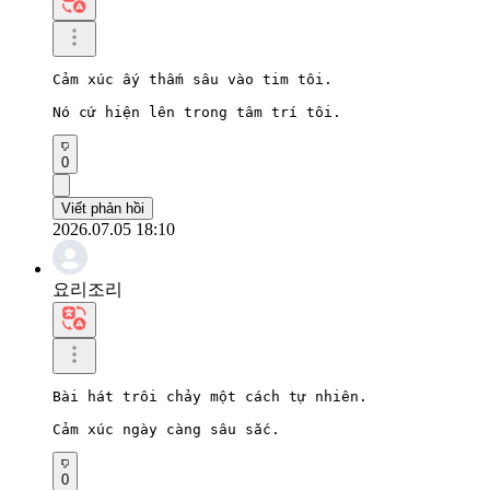
Cảm xúc ấy thấm sâu vào tim tôi.

Nó cứ hiện lên trong tâm trí tôi.
0
Viết phản hồi
2026.07.05 18:10
요리조리
Bài hát trôi chảy một cách tự nhiên.

Cảm xúc ngày càng sâu sắc.
0