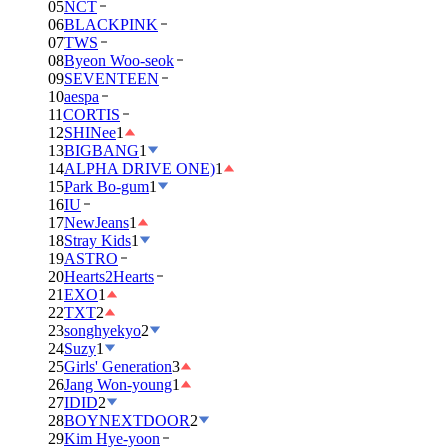
05
NCT
06
BLACKPINK
07
TWS
08
Byeon Woo-seok
09
SEVENTEEN
10
aespa
11
CORTIS
12
SHINee
1
13
BIGBANG
1
14
ALPHA DRIVE ONE)
1
15
Park Bo-gum
1
16
IU
17
NewJeans
1
18
Stray Kids
1
19
ASTRO
20
Hearts2Hearts
21
EXO
1
22
TXT
2
23
songhyekyo
2
24
Suzy
1
25
Girls' Generation
3
26
Jang Won-young
1
27
IDID
2
28
BOYNEXTDOOR
2
29
Kim Hye-yoon