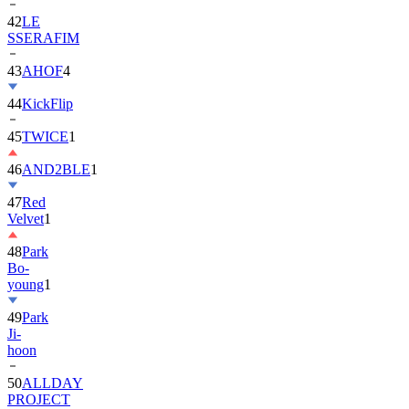
42
LE
SSERAFIM
43
AHOF
4
44
KickFlip
45
TWICE
1
46
AND2BLE
1
47
Red
Velvet
1
48
Park
Bo-
young
1
49
Park
Ji-
hoon
50
ALLDAY
PROJECT