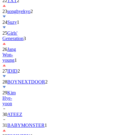
22
TXT
2
23
songhyekyo
2
24
Suzy
1
25
Girls'
Generation
3
26
Jang
Won-
young
1
27
IDID
2
28
BOYNEXTDOOR
2
29
Kim
Hye-
yoon
30
ATEEZ
31
BABYMONSTER
1