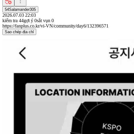
54Salamander305
2026.07.03 22:03
kiểm tra
44
gợi ý
0
sắt vụn
0
https://fanplus.co.kr/vi-VN/community/day6/132396571
Sao chép địa chỉ