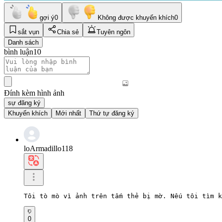
gợi ý
0
Không được khuyến khích
0
sắt vụn
Chia sẻ
Tuyên ngôn
Danh sách
bình luận
10
Đính kèm hình ảnh
sự đăng ký
Khuyến khích
Mới nhất
Thứ tự đăng ký
loArmadillo118
Tôi tò mò vì ảnh trên tấm thẻ bị mờ. Nếu tôi tìm k
0