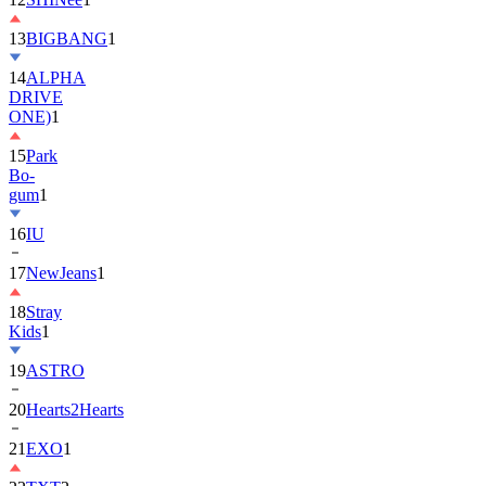
13
BIGBANG
1
14
ALPHA
DRIVE
ONE)
1
15
Park
Bo-
gum
1
16
IU
17
NewJeans
1
18
Stray
Kids
1
19
ASTRO
20
Hearts2Hearts
21
EXO
1