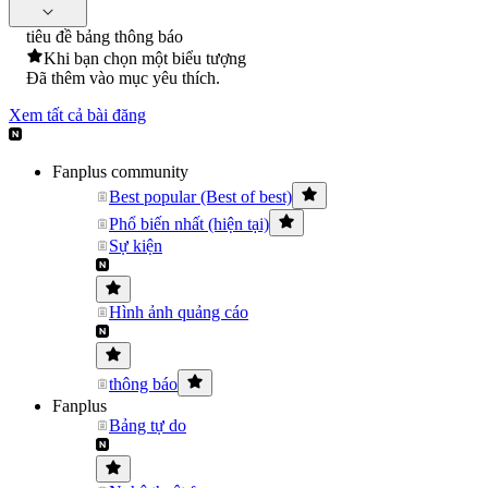
tiêu đề bảng thông báo
Khi bạn chọn một biểu tượng
Đã thêm vào mục yêu thích.
Xem tất cả bài đăng
Fanplus community
Best popular (Best of best)
Phổ biến nhất (hiện tại)
Sự kiện
Hình ảnh quảng cáo
thông báo
Fanplus
Bảng tự do