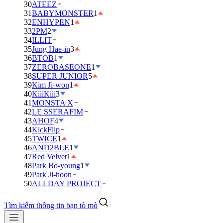
30
ATEEZ
31
BABYMONSTER
1
32
ENHYPEN
1
33
2PM
2
34
ILLIT
35
Jung Hae-in
3
36
BTOB
1
37
ZEROBASEONE
1
38
SUPER JUNIOR
5
39
Kim Ji-won
1
40
KiiiKiii
3
41
MONSTA X
42
LE SSERAFIM
43
AHOF
4
44
KickFlip
45
TWICE
1
46
AND2BLE
1
47
Red Velvet
1
48
Park Bo-young
1
49
Park Ji-hoon
50
ALLDAY PROJECT
Tìm kiếm thông tin bạn tò mò