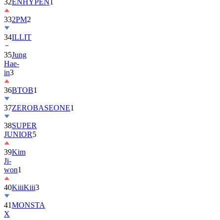
32
ENHYPEN
1
33
2PM
2
34
ILLIT
35
Jung
Hae-
in
3
36
BTOB
1
37
ZEROBASEONE
1
38
SUPER
JUNIOR
5
39
Kim
Ji-
won
1
40
KiiiKiii
3
41
MONSTA
X