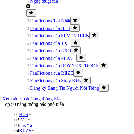
Nghệ thuật fan
FanFictions Tốt Nhất
FanFictions của BTS
FanFictions của SEVENTEEN
FanFictions của TXT
FanFictions của EXO
FanFictions của PLAVE
FanFictions của BOYNEXTDOOR
FanFictions của RIIZE
FanFictions của Stray Kids
Đăng ký Bảng Tin Người Nổi Tiếng
Xem tất cả các bảng thông báo
Top 50 bảng thông báo phổ biến
01
BTS
02
IVE
03
DAY6
04
RIIZE