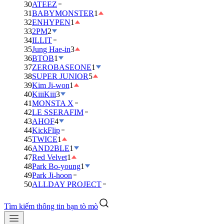
30
ATEEZ
31
BABYMONSTER
1
32
ENHYPEN
1
33
2PM
2
34
ILLIT
35
Jung Hae-in
3
36
BTOB
1
37
ZEROBASEONE
1
38
SUPER JUNIOR
5
39
Kim Ji-won
1
40
KiiiKiii
3
41
MONSTA X
42
LE SSERAFIM
43
AHOF
4
44
KickFlip
45
TWICE
1
46
AND2BLE
1
47
Red Velvet
1
48
Park Bo-young
1
49
Park Ji-hoon
50
ALLDAY PROJECT
Tìm kiếm thông tin bạn tò mò