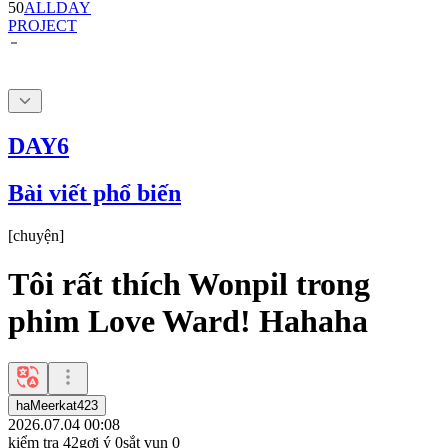
DAY6
Bài viết phổ biến
[
chuyện
]
Tôi rất thích Wonpil trong
phim Love Ward! Hahaha
haMeerkat423
2026.07.04 00:08
kiểm tra
42
gợi ý
0
sắt vụn
0