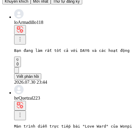
Khuyến khích
Mới nhất
Thứ tự đăng ký
loArmadillo118
Bạn đang làm rất tốt cả với DAY6 và các hoạt động 
0
Viết phản hồi
2026.07.30 23:44
heQuetzal223
Màn trình diễn trực tiếp bài "Love Ward" của Wonpi