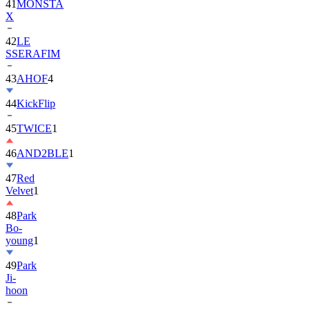
42
LE
SSERAFIM
43
AHOF
4
44
KickFlip
45
TWICE
1
46
AND2BLE
1
47
Red
Velvet
1
48
Park
Bo-
young
1
49
Park
Ji-
hoon
50
ALLDAY
PROJECT