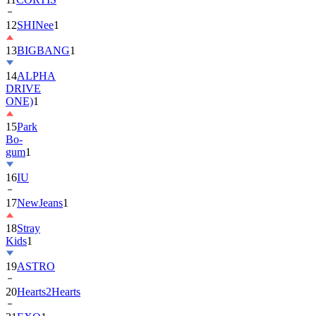
13
BIGBANG
1
14
ALPHA
DRIVE
ONE)
1
15
Park
Bo-
gum
1
16
IU
17
NewJeans
1
18
Stray
Kids
1
19
ASTRO
20
Hearts2Hearts
21
EXO
1