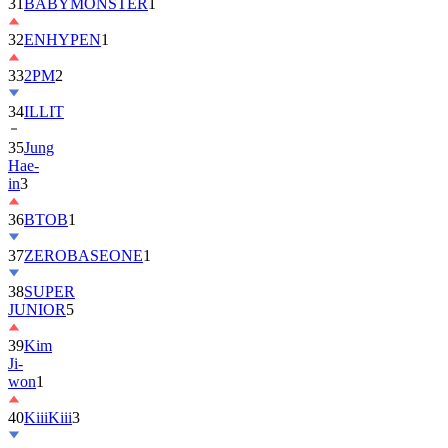
32
ENHYPEN
1
33
2PM
2
34
ILLIT
35
Jung
Hae-
in
3
36
BTOB
1
37
ZEROBASEONE
1
38
SUPER
JUNIOR
5
39
Kim
Ji-
won
1
40
KiiiKiii
3
41
MONSTA
X