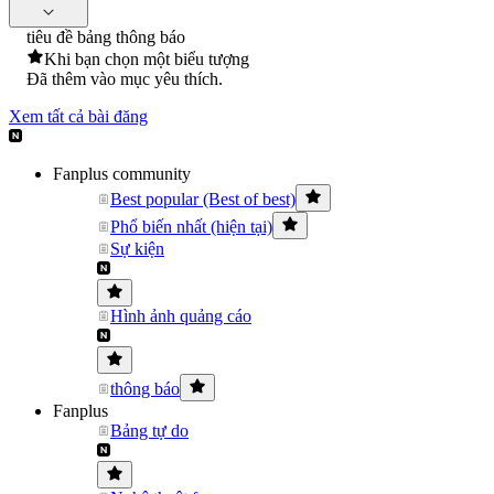
tiêu đề bảng thông báo
Khi bạn chọn một biểu tượng
Đã thêm vào mục yêu thích.
Xem tất cả bài đăng
Fanplus community
Best popular (Best of best)
Phổ biến nhất (hiện tại)
Sự kiện
Hình ảnh quảng cáo
thông báo
Fanplus
Bảng tự do