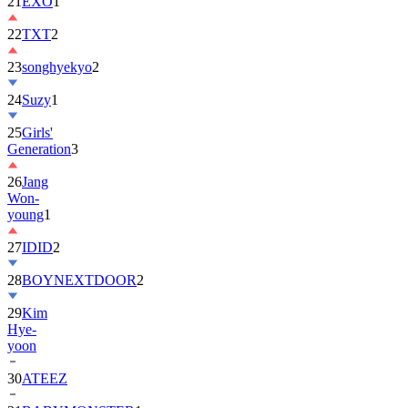
22
TXT
2
23
songhyekyo
2
24
Suzy
1
25
Girls'
Generation
3
26
Jang
Won-
young
1
27
IDID
2
28
BOYNEXTDOOR
2
29
Kim
Hye-
yoon
30
ATEEZ
31
BABYMONSTER
1