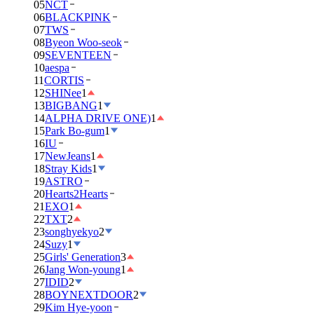
05
NCT
06
BLACKPINK
07
TWS
08
Byeon Woo-seok
09
SEVENTEEN
10
aespa
11
CORTIS
12
SHINee
1
13
BIGBANG
1
14
ALPHA DRIVE ONE)
1
15
Park Bo-gum
1
16
IU
17
NewJeans
1
18
Stray Kids
1
19
ASTRO
20
Hearts2Hearts
21
EXO
1
22
TXT
2
23
songhyekyo
2
24
Suzy
1
25
Girls' Generation
3
26
Jang Won-young
1
27
IDID
2
28
BOYNEXTDOOR
2
29
Kim Hye-yoon