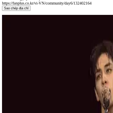
https://fanplus.co.kr/vi-VN/community/day6/132402164
Sao chép địa chỉ