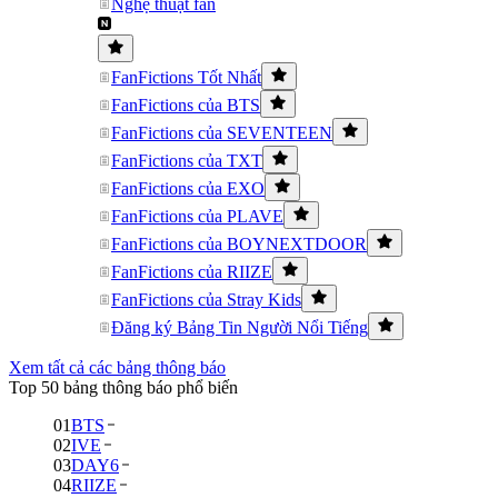
Nghệ thuật fan
FanFictions Tốt Nhất
FanFictions của BTS
FanFictions của SEVENTEEN
FanFictions của TXT
FanFictions của EXO
FanFictions của PLAVE
FanFictions của BOYNEXTDOOR
FanFictions của RIIZE
FanFictions của Stray Kids
Đăng ký Bảng Tin Người Nổi Tiếng
Xem tất cả các bảng thông báo
Top 50 bảng thông báo phổ biến
01
BTS
02
IVE
03
DAY6
04
RIIZE