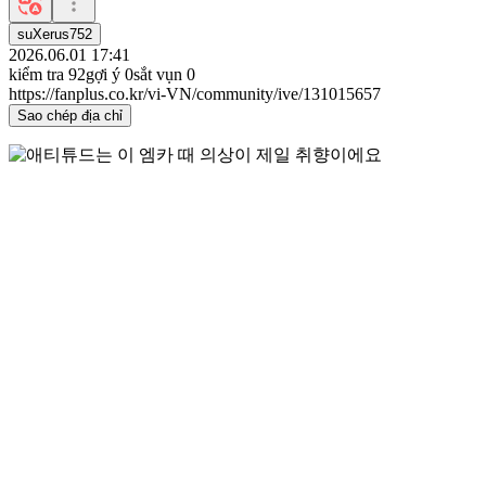
suXerus752
2026.06.01 17:41
kiểm tra
92
gợi ý
0
sắt vụn
0
https://fanplus.co.kr/vi-VN/community/ive/131015657
Sao chép địa chỉ