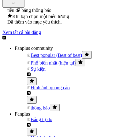
tiêu đề bảng thông báo
Khi bạn chọn một biểu tượng
Đã thêm vào mục yêu thích.
Xem tất cả bài đăng
Fanplus community
Best popular (Best of best)
Phổ biến nhất (hiện tại)
Sự kiện
Hình ảnh quảng cáo
thông báo
Fanplus
Bảng tự do