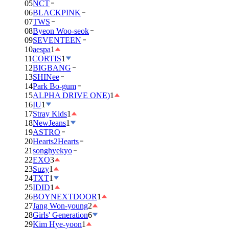
05
NCT
06
BLACKPINK
07
TWS
08
Byeon Woo-seok
09
SEVENTEEN
10
aespa
1
11
CORTIS
1
12
BIGBANG
13
SHINee
14
Park Bo-gum
15
ALPHA DRIVE ONE)
1
16
IU
1
17
Stray Kids
1
18
NewJeans
1
19
ASTRO
20
Hearts2Hearts
21
songhyekyo
22
EXO
3
23
Suzy
1
24
TXT
1
25
IDID
1
26
BOYNEXTDOOR
1
27
Jang Won-young
2
28
Girls' Generation
6
29
Kim Hye-yoon
1