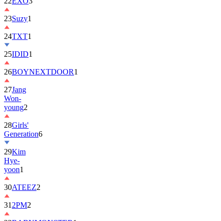
22
EXO
3
23
Suzy
1
24
TXT
1
25
IDID
1
26
BOYNEXTDOOR
1
27
Jang
Won-
young
2
28
Girls'
Generation
6
29
Kim
Hye-
yoon
1
30
ATEEZ
2
31
2PM
2