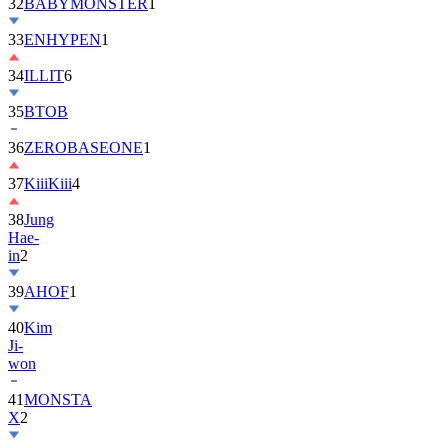
32
BABYMONSTER
1
33
ENHYPEN
1
34
ILLIT
6
35
BTOB
36
ZEROBASEONE
1
37
KiiiKiii
4
38
Jung
Hae-
in
2
39
AHOF
1
40
Kim
Ji-
won
41
MONSTA
X
2