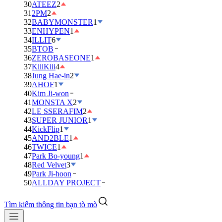
30
ATEEZ
2
31
2PM
2
32
BABYMONSTER
1
33
ENHYPEN
1
34
ILLIT
6
35
BTOB
36
ZEROBASEONE
1
37
KiiiKiii
4
38
Jung Hae-in
2
39
AHOF
1
40
Kim Ji-won
41
MONSTA X
2
42
LE SSERAFIM
2
43
SUPER JUNIOR
1
44
KickFlip
1
45
AND2BLE
1
46
TWICE
1
47
Park Bo-young
1
48
Red Velvet
3
49
Park Ji-hoon
50
ALLDAY PROJECT
Tìm kiếm thông tin bạn tò mò