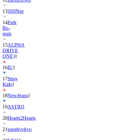
13
SHINee
14
Park
Bo-
gum
15
ALPHA
DRIVE
ONE)
1
16
IU
1
17
Stray
Kids
1
18
NewJeans
1
19
ASTRO
20
Hearts2Hearts
21
songhyekyo