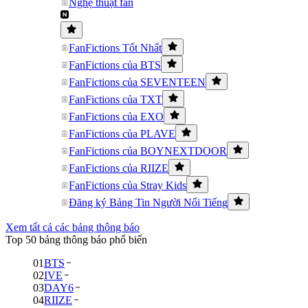
Nghệ thuật fan
FanFictions Tốt Nhất
FanFictions của BTS
FanFictions của SEVENTEEN
FanFictions của TXT
FanFictions của EXO
FanFictions của PLAVE
FanFictions của BOYNEXTDOOR
FanFictions của RIIZE
FanFictions của Stray Kids
Đăng ký Bảng Tin Người Nổi Tiếng
Xem tất cả các bảng thông báo
Top 50 bảng thông báo phổ biến
01
BTS
02
IVE
03
DAY6
04
RIIZE