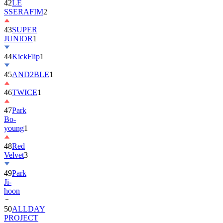
42
LE
SSERAFIM
2
43
SUPER
JUNIOR
1
44
KickFlip
1
45
AND2BLE
1
46
TWICE
1
47
Park
Bo-
young
1
48
Red
Velvet
3
49
Park
Ji-
hoon
50
ALLDAY
PROJECT