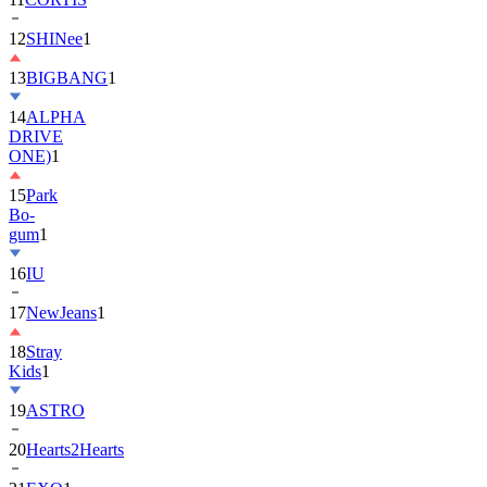
13
BIGBANG
1
14
ALPHA
DRIVE
ONE)
1
15
Park
Bo-
gum
1
16
IU
17
NewJeans
1
18
Stray
Kids
1
19
ASTRO
20
Hearts2Hearts
21
EXO
1