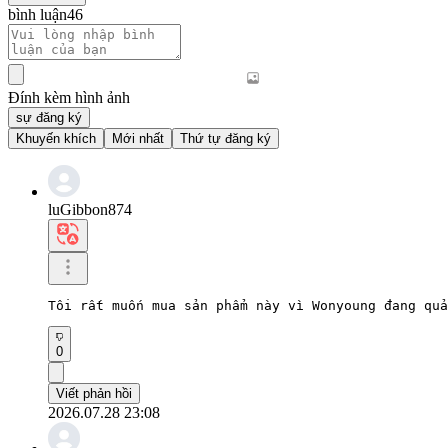
bình luận
46
Đính kèm hình ảnh
sự đăng ký
Khuyến khích
Mới nhất
Thứ tự đăng ký
luGibbon874
Tôi rất muốn mua sản phẩm này vì Wonyoung đang quả
0
Viết phản hồi
2026.07.28 23:08