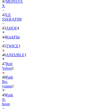
42
LE
SSERAFIM
43
AHOF
4
44
KickFlip
45
TWICE
1
46
AND2BLE
1
47
Red
Velvet
1
48
Park
Bo-
young
1
49
Park
Ji-
hoon
50
ALLDAY
PROJECT