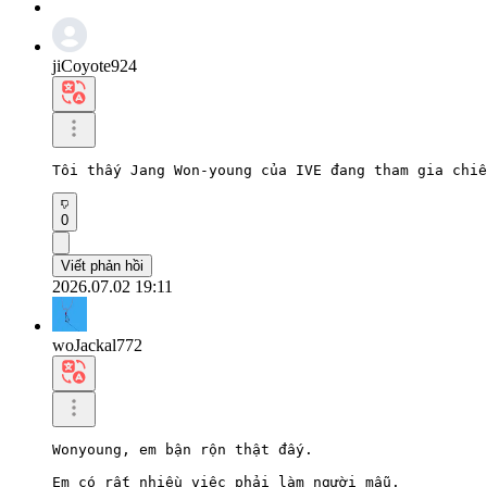
jiCoyote924
Tôi thấy Jang Won-young của IVE đang tham gia chiế
0
Viết phản hồi
2026.07.02 19:11
woJackal772
Wonyoung, em bận rộn thật đấy.

Em có rất nhiều việc phải làm người mẫu.