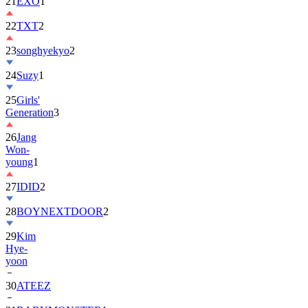
22
TXT
2
23
songhyekyo
2
24
Suzy
1
25
Girls'
Generation
3
26
Jang
Won-
young
1
27
IDID
2
28
BOYNEXTDOOR
2
29
Kim
Hye-
yoon
30
ATEEZ
31
BABYMONSTER
1