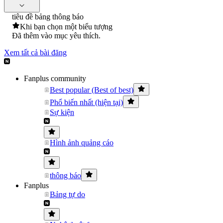
tiêu đề bảng thông báo
Khi bạn chọn một biểu tượng
Đã thêm vào mục yêu thích.
Xem tất cả bài đăng
Fanplus community
Best popular (Best of best)
Phổ biến nhất (hiện tại)
Sự kiện
Hình ảnh quảng cáo
thông báo
Fanplus
Bảng tự do