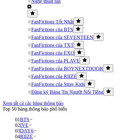
Nghệ thuật fan
FanFictions Tốt Nhất
FanFictions của BTS
FanFictions của SEVENTEEN
FanFictions của TXT
FanFictions của EXO
FanFictions của PLAVE
FanFictions của BOYNEXTDOOR
FanFictions của RIIZE
FanFictions của Stray Kids
Đăng ký Bảng Tin Người Nổi Tiếng
Xem tất cả các bảng thông báo
Top 50 bảng thông báo phổ biến
01
BTS
02
IVE
03
DAY6
04
RIIZE