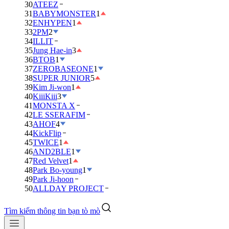
30
ATEEZ
31
BABYMONSTER
1
32
ENHYPEN
1
33
2PM
2
34
ILLIT
35
Jung Hae-in
3
36
BTOB
1
37
ZEROBASEONE
1
38
SUPER JUNIOR
5
39
Kim Ji-won
1
40
KiiiKiii
3
41
MONSTA X
42
LE SSERAFIM
43
AHOF
4
44
KickFlip
45
TWICE
1
46
AND2BLE
1
47
Red Velvet
1
48
Park Bo-young
1
49
Park Ji-hoon
50
ALLDAY PROJECT
Tìm kiếm thông tin bạn tò mò