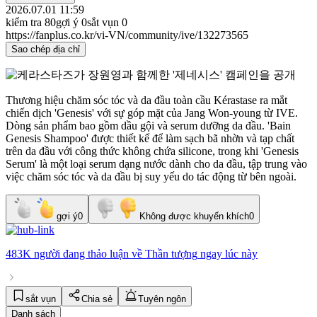
2026.07.01 11:59
kiểm tra
80
gợi ý
0
sắt vụn
0
https://fanplus.co.kr/vi-VN/community/ive/132273565
Sao chép địa chỉ
Thương hiệu chăm sóc tóc và da đầu toàn cầu Kérastase ra mắt
chiến dịch 'Genesis' với sự góp mặt của Jang Won-young từ IVE.
Dòng sản phẩm bao gồm dầu gội và serum dưỡng da đầu. 'Bain
Genesis Shampoo' được thiết kế để làm sạch bã nhờn và tạp chất
trên da đầu với công thức không chứa silicone, trong khi 'Genesis
Serum' là một loại serum dạng nước dành cho da đầu, tập trung vào
việc chăm sóc tóc và da đầu bị suy yếu do tác động từ bên ngoài.
gợi ý
0
Không được khuyến khích
0
483K người
đang thảo luận về
Thần tượng
ngay lúc này
sắt vụn
Chia sẻ
Tuyên ngôn
Danh sách