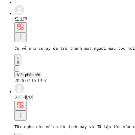
요뽀끼
Có vẻ như cô ấy đã trở thành một người mẫu tóc mới
0
Viết phản hồi
2026.07.15 13:51
가다랑어
Tôi nghe nói về chiến dịch này và đã lập tức vào x