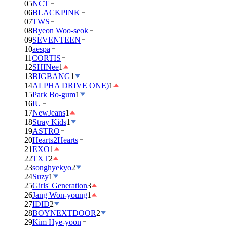
05
NCT
06
BLACKPINK
07
TWS
08
Byeon Woo-seok
09
SEVENTEEN
10
aespa
11
CORTIS
12
SHINee
1
13
BIGBANG
1
14
ALPHA DRIVE ONE)
1
15
Park Bo-gum
1
16
IU
17
NewJeans
1
18
Stray Kids
1
19
ASTRO
20
Hearts2Hearts
21
EXO
1
22
TXT
2
23
songhyekyo
2
24
Suzy
1
25
Girls' Generation
3
26
Jang Won-young
1
27
IDID
2
28
BOYNEXTDOOR
2
29
Kim Hye-yoon