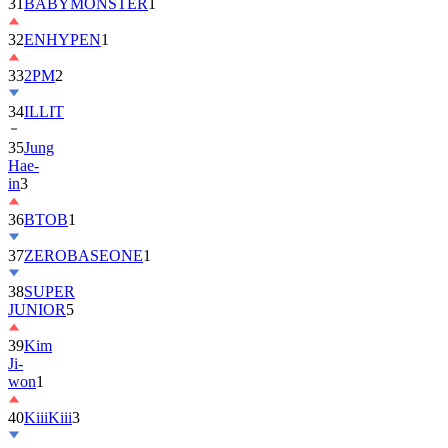
32
ENHYPEN
1
33
2PM
2
34
ILLIT
35
Jung
Hae-
in
3
36
BTOB
1
37
ZEROBASEONE
1
38
SUPER
JUNIOR
5
39
Kim
Ji-
won
1
40
KiiiKiii
3
41
MONSTA
X