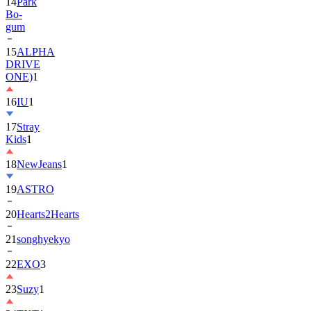
gum
15
ALPHA
DRIVE
ONE)
1
16
IU
1
17
Stray
Kids
1
18
NewJeans
1
19
ASTRO
20
Hearts2Hearts
21
songhyekyo
22
EXO
3
23
Suzy
1
24
TXT
1