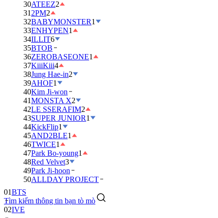
30
ATEEZ
2
31
2PM
2
32
BABYMONSTER
1
33
ENHYPEN
1
34
ILLIT
6
35
BTOB
36
ZEROBASEONE
1
37
KiiiKiii
4
38
Jung Hae-in
2
39
AHOF
1
40
Kim Ji-won
41
MONSTA X
2
42
LE SSERAFIM
2
43
SUPER JUNIOR
1
44
KickFlip
1
45
AND2BLE
1
46
TWICE
1
47
Park Bo-young
1
48
Red Velvet
3
49
Park Ji-hoon
01
BTS
50
ALLDAY PROJECT
02
IVE
Tìm kiếm thông tin bạn tò mò
03
DAY6