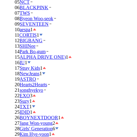
05
NCT
06
BLACKPINK
07
TWS
08
Byeon Woo-seok
09
SEVENTEEN
10
aespa
1
11
CORTIS
1
12
BIGBANG
13
SHINee
14
Park Bo-gum
15
ALPHA DRIVE ONE)
1
16
IU
1
17
Stray Kids
1
18
NewJeans
1
19
ASTRO
20
Hearts2Hearts
21
songhyekyo
22
EXO
3
23
Suzy
1
24
TXT
1
25
IDID
1
26
BOYNEXTDOOR
1
27
Jang Won-young
2
28
Girls' Generation
6
29
Kim Hye-yoon
1