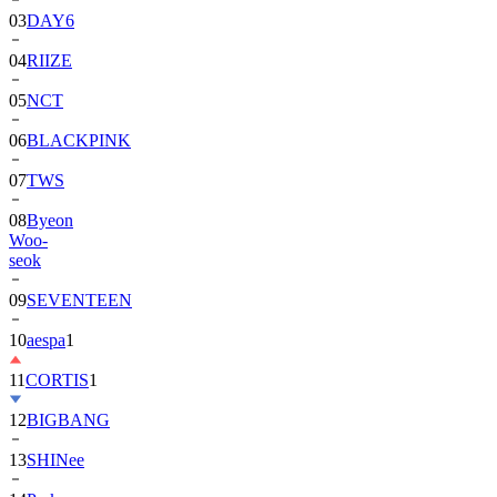
04
RIIZE
05
NCT
06
BLACKPINK
07
TWS
08
Byeon
Woo-
seok
09
SEVENTEEN
10
aespa
1
11
CORTIS
1
12
BIGBANG
13
SHINee
14
Park
Bo-