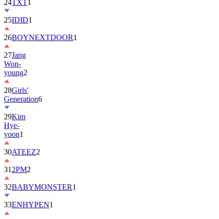
25
IDID
1
26
BOYNEXTDOOR
1
27
Jang
Won-
young
2
28
Girls'
Generation
6
29
Kim
Hye-
yoon
1
30
ATEEZ
2
31
2PM
2
32
BABYMONSTER
1
33
ENHYPEN
1
34
ILLIT
6