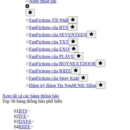
Nghệ thuật fan
FanFictions Tốt Nhất
FanFictions của BTS
FanFictions của SEVENTEEN
FanFictions của TXT
FanFictions của EXO
FanFictions của PLAVE
FanFictions của BOYNEXTDOOR
FanFictions của RIIZE
FanFictions của Stray Kids
Đăng ký Bảng Tin Người Nổi Tiếng
Xem tất cả các bảng thông báo
Top 50 bảng thông báo phổ biến
01
BTS
02
IVE
03
DAY6
04
RIIZE