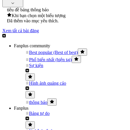
tiêu đề bảng thông báo
Khi bạn chọn một biểu tượng
Đã thêm vào mục yêu thích.
Xem tất cả bài đăng
Fanplus community
Best popular (Best of best)
Phổ biến nhất (hiện tại)
Sự kiện
Hình ảnh quảng cáo
thông báo
Fanplus
Bảng tự do