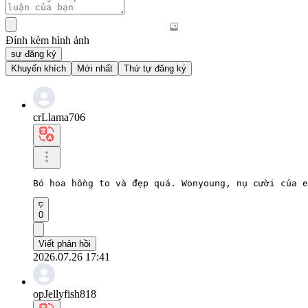
Đính kèm hình ảnh
sự đăng ký
Khuyến khích
Mới nhất
Thứ tự đăng ký
crLlama706
Bó hoa hồng to và đẹp quá. Wonyoung, nụ cười của e
0
Viết phản hồi
2026.07.26 17:41
opJellyfish818