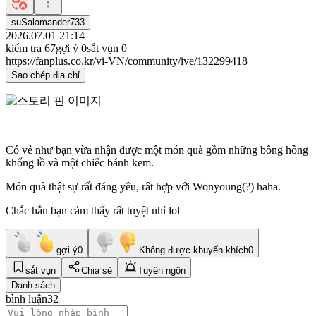
suSalamander733
2026.07.01 21:14
kiểm tra
67
gợi ý
0
sắt vụn
0
https://fanplus.co.kr/vi-VN/community/ive/132299418
Sao chép địa chỉ
Có vẻ như bạn vừa nhận được một món quà gồm những bông hồng
khổng lồ và một chiếc bánh kem.
Món quà thật sự rất đáng yêu, rất hợp với Wonyoung(?) haha.
Chắc hẳn bạn cảm thấy rất tuyệt nhỉ lol
gợi ý
0
Không được khuyến khích
0
sắt vụn
Chia sẻ
Tuyên ngôn
Danh sách
bình luận
32