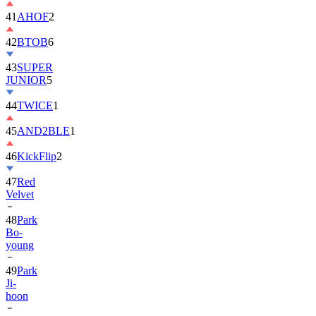
42
BTOB
6
43
SUPER
JUNIOR
5
44
TWICE
1
45
AND2BLE
1
46
KickFlip
2
47
Red
Velvet
48
Park
Bo-
young
49
Park
Ji-
hoon
50
ALLDAY
PROJECT