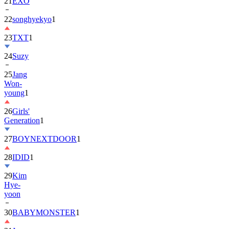
22
songhyekyo
1
23
TXT
1
24
Suzy
25
Jang
Won-
young
1
26
Girls'
Generation
1
27
BOYNEXTDOOR
1
28
IDID
1
29
Kim
Hye-
yoon
30
BABYMONSTER
1
31
Jung
Hae-