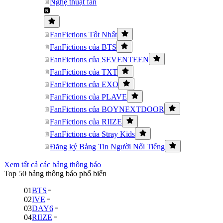
Nghệ thuật fan
FanFictions Tốt Nhất
FanFictions của BTS
FanFictions của SEVENTEEN
FanFictions của TXT
FanFictions của EXO
FanFictions của PLAVE
FanFictions của BOYNEXTDOOR
FanFictions của RIIZE
FanFictions của Stray Kids
Đăng ký Bảng Tin Người Nổi Tiếng
Xem tất cả các bảng thông báo
Top 50 bảng thông báo phổ biến
01
BTS
02
IVE
03
DAY6
04
RIIZE