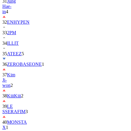
in
4
32
ENHYPEN
33
2PM
34
ILLIT
35
ATEEZ
5
36
ZEROBASEONE
1
37
Kim
Ji-
won
2
38
KiiiKiii
2
39
LE
SSERAFIM
3
40
MONSTA
X
1
41
AHOF
2