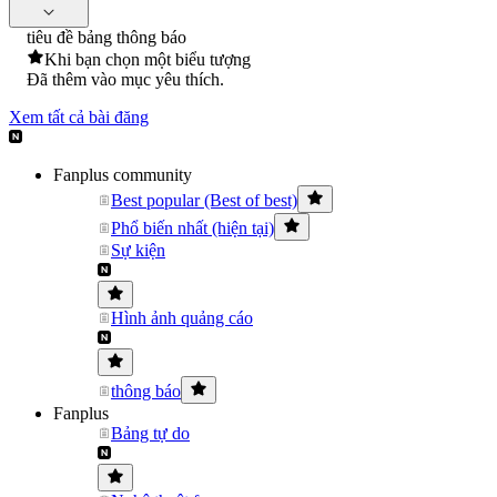
tiêu đề bảng thông báo
Khi bạn chọn một biểu tượng
Đã thêm vào mục yêu thích.
Xem tất cả bài đăng
Fanplus community
Best popular (Best of best)
Phổ biến nhất (hiện tại)
Sự kiện
Hình ảnh quảng cáo
thông báo
Fanplus
Bảng tự do