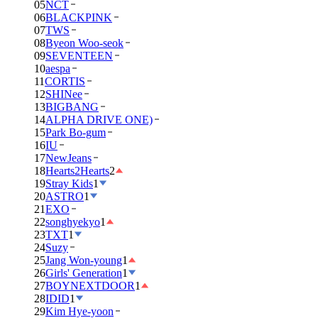
05
NCT
06
BLACKPINK
07
TWS
08
Byeon Woo-seok
09
SEVENTEEN
10
aespa
11
CORTIS
12
SHINee
13
BIGBANG
14
ALPHA DRIVE ONE)
15
Park Bo-gum
16
IU
17
NewJeans
18
Hearts2Hearts
2
19
Stray Kids
1
20
ASTRO
1
21
EXO
22
songhyekyo
1
23
TXT
1
24
Suzy
25
Jang Won-young
1
26
Girls' Generation
1
27
BOYNEXTDOOR
1
28
IDID
1
29
Kim Hye-yoon