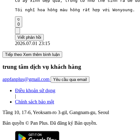
Cô ấy xinh đẹp quá, trông cứ như thể sinh ra để đó
Tôi nghĩ hoa hồng màu hồng rất hợp với Wonyoung.
0
Viết phản hồi
2026.07.01 23:15
Tiếp theo Xem thêm bình luận
trung tâm dịch vụ khách hàng
appfanplus@gmail.com
Yêu cầu qua email
Điều khoản sử dụng
|
Chính sách bảo mật
Tầng 10, 17-6, Yeoksam-ro 3-gil, Gangnam-gu, Seoul
Bản quyền © Pan Plus. Đã đăng ký Bản quyền.