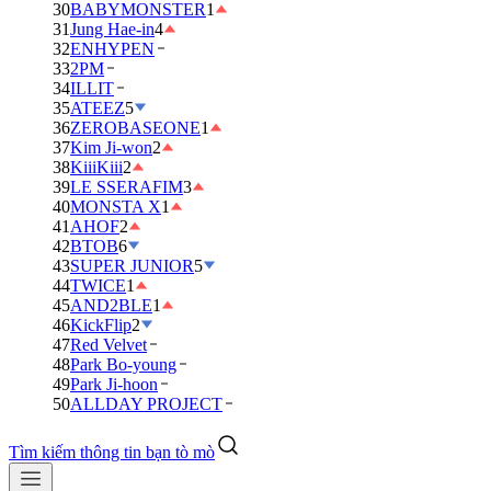
30
BABYMONSTER
1
31
Jung Hae-in
4
32
ENHYPEN
33
2PM
34
ILLIT
35
ATEEZ
5
36
ZEROBASEONE
1
37
Kim Ji-won
2
38
KiiiKiii
2
39
LE SSERAFIM
3
40
MONSTA X
1
41
AHOF
2
42
BTOB
6
43
SUPER JUNIOR
5
44
TWICE
1
45
AND2BLE
1
46
KickFlip
2
47
Red Velvet
48
Park Bo-young
49
Park Ji-hoon
50
ALLDAY PROJECT
Tìm kiếm thông tin bạn tò mò