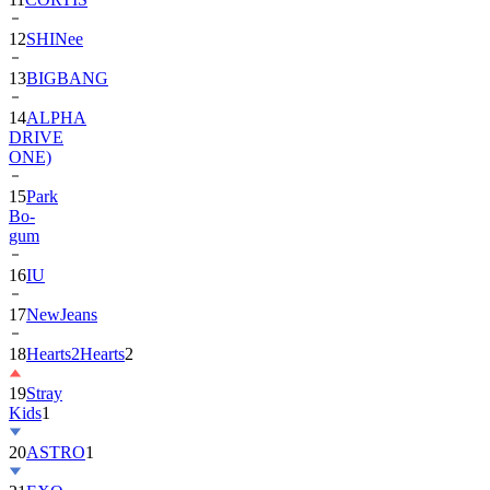
13
BIGBANG
14
ALPHA
DRIVE
ONE)
15
Park
Bo-
gum
16
IU
17
NewJeans
18
Hearts2Hearts
2
19
Stray
Kids
1
20
ASTRO
1
21
EXO