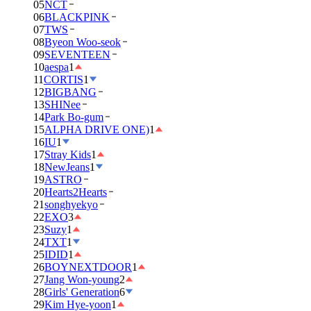
05
NCT
06
BLACKPINK
07
TWS
08
Byeon Woo-seok
09
SEVENTEEN
10
aespa
1
11
CORTIS
1
12
BIGBANG
13
SHINee
14
Park Bo-gum
15
ALPHA DRIVE ONE)
1
16
IU
1
17
Stray Kids
1
18
NewJeans
1
19
ASTRO
20
Hearts2Hearts
21
songhyekyo
22
EXO
3
23
Suzy
1
24
TXT
1
25
IDID
1
26
BOYNEXTDOOR
1
27
Jang Won-young
2
28
Girls' Generation
6
29
Kim Hye-yoon
1