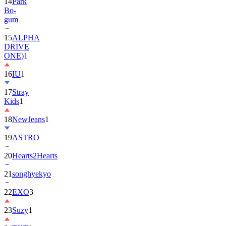
gum
15
ALPHA
DRIVE
ONE)
1
16
IU
1
17
Stray
Kids
1
18
NewJeans
1
19
ASTRO
20
Hearts2Hearts
21
songhyekyo
22
EXO
3
23
Suzy
1
24
TXT
1