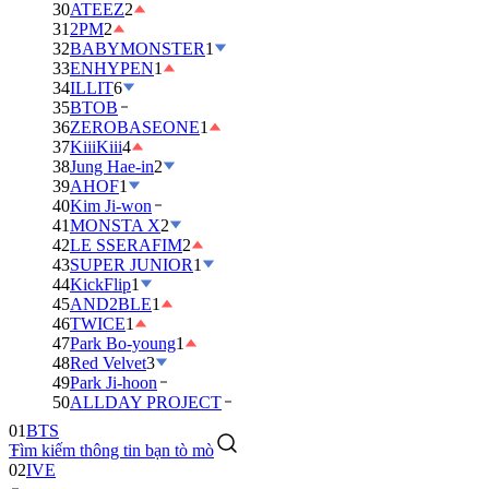
30
ATEEZ
2
31
2PM
2
32
BABYMONSTER
1
33
ENHYPEN
1
34
ILLIT
6
35
BTOB
36
ZEROBASEONE
1
37
KiiiKiii
4
38
Jung Hae-in
2
39
AHOF
1
40
Kim Ji-won
41
MONSTA X
2
42
LE SSERAFIM
2
43
SUPER JUNIOR
1
44
KickFlip
1
45
AND2BLE
1
46
TWICE
1
47
Park Bo-young
1
48
Red Velvet
3
49
Park Ji-hoon
01
BTS
50
ALLDAY PROJECT
02
IVE
Tìm kiếm thông tin bạn tò mò
03
DAY6