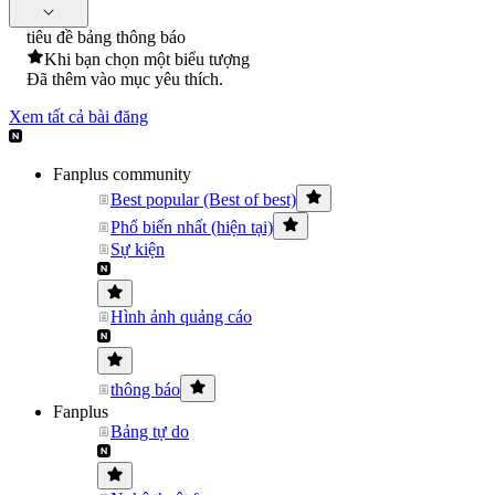
tiêu đề bảng thông báo
Khi bạn chọn một biểu tượng
Đã thêm vào mục yêu thích.
Xem tất cả bài đăng
Fanplus community
Best popular (Best of best)
Phổ biến nhất (hiện tại)
Sự kiện
Hình ảnh quảng cáo
thông báo
Fanplus
Bảng tự do