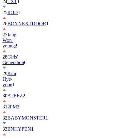
25
IDID
1
26
BOYNEXTDOOR
1
27
Jang
Won-
young
2
28
Girls'
Generation
6
29
Kim
Hye-
yoon
1
30
ATEEZ
2
31
2PM
2
32
BABYMONSTER
1
33
ENHYPEN
1
34
ILLIT
6