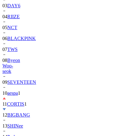
04
RIIZE
05
NCT
06
BLACKPINK
07
TWS
08
Byeon
Woo-
seok
09
SEVENTEEN
10
aespa
1
11
CORTIS
1
12
BIGBANG
13
SHINee
14
Park
Bo-