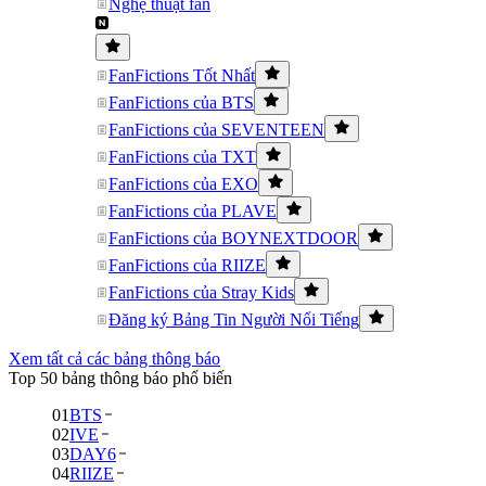
Nghệ thuật fan
FanFictions Tốt Nhất
FanFictions của BTS
FanFictions của SEVENTEEN
FanFictions của TXT
FanFictions của EXO
FanFictions của PLAVE
FanFictions của BOYNEXTDOOR
FanFictions của RIIZE
FanFictions của Stray Kids
Đăng ký Bảng Tin Người Nổi Tiếng
Xem tất cả các bảng thông báo
Top 50 bảng thông báo phổ biến
01
BTS
02
IVE
03
DAY6
04
RIIZE