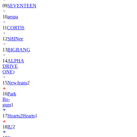
09
SEVENTEEN
10
aespa
11
CORTIS
12
SHINee
13
BIGBANG
14
ALPHA
DRIVE
ONE)
15
NewJeans
2
16
Park
Bo-
gum
1
17
Hearts2Hearts
1
18
IU
2