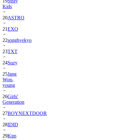
19
Stray
Kids
20
ASTRO
21
EXO
22
songhyekyo
23
TXT
24
Suzy
25
Jang
Won-
young
26
Girls'
Generation
27
BOYNEXTDOOR
28
IDID
29
Kim