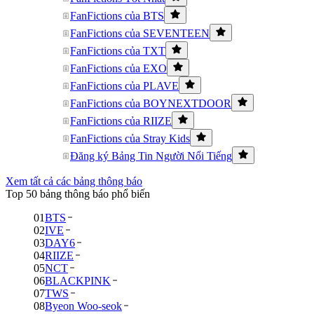
FanFictions của BTS
FanFictions của SEVENTEEN
FanFictions của TXT
FanFictions của EXO
FanFictions của PLAVE
FanFictions của BOYNEXTDOOR
FanFictions của RIIZE
FanFictions của Stray Kids
Đăng ký Bảng Tin Người Nổi Tiếng
Xem tất cả các bảng thông báo
Top 50 bảng thông báo phổ biến
01
BTS
02
IVE
03
DAY6
04
RIIZE
05
NCT
06
BLACKPINK
07
TWS
08
Byeon Woo-seok