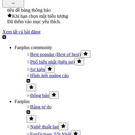
tiêu đề bảng thông báo
Khi bạn chọn một biểu tượng
Đã thêm vào mục yêu thích.
Xem tất cả bài đăng
Fanplus community
Best popular (Best of best)
Phổ biến nhất (hiện tại)
Sự kiện
Hình ảnh quảng cáo
thông báo
Fanplus
Bảng tự do
Nghệ thuật fan
FanFictions Tốt Nhất