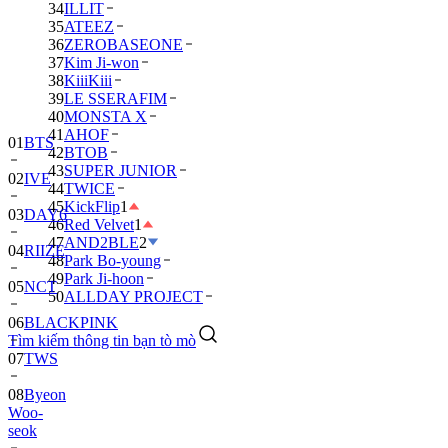
34
ILLIT
35
ATEEZ
36
ZEROBASEONE
37
Kim Ji-won
38
KiiiKiii
39
LE SSERAFIM
40
MONSTA X
41
AHOF
01
BTS
42
BTOB
43
SUPER JUNIOR
02
IVE
44
TWICE
45
KickFlip
1
03
DAY6
46
Red Velvet
1
47
AND2BLE
2
04
RIIZE
48
Park Bo-young
49
Park Ji-hoon
05
NCT
50
ALLDAY PROJECT
06
BLACKPINK
Tìm kiếm thông tin bạn tò mò
07
TWS
08
Byeon
Woo-
seok