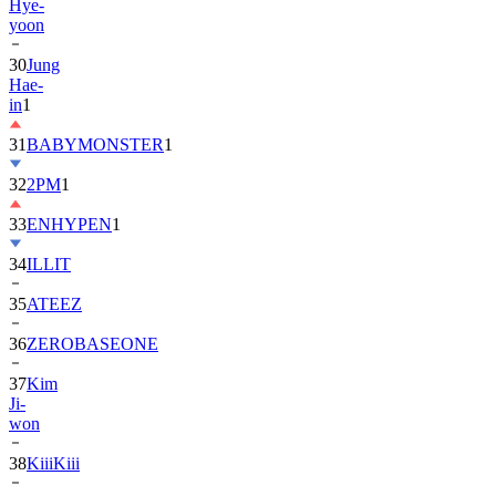
Hye-
yoon
30
Jung
Hae-
in
1
31
BABYMONSTER
1
32
2PM
1
33
ENHYPEN
1
34
ILLIT
35
ATEEZ
36
ZEROBASEONE
37
Kim
Ji-
won
38
KiiiKiii