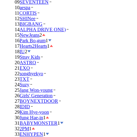
09
SEVENTEEN
10
aespa
11
CORTIS
12
SHINee
13
BIGBANG
14
ALPHA DRIVE ONE)
15
NewJeans
2
16
Park Bo-gum
1
17
Hearts2Hearts
1
18
IU
2
19
Stray Kids
20
ASTRO
21
EXO
22
songhyekyo
23
TXT
24
Suzy
25
Jang Won-young
26
Girls' Generation
27
BOYNEXTDOOR
28
IDID
29
Kim Hye-yoon
30
Jung Hae-in
1
31
BABYMONSTER
1
32
2PM
1
33
ENHYPEN
1