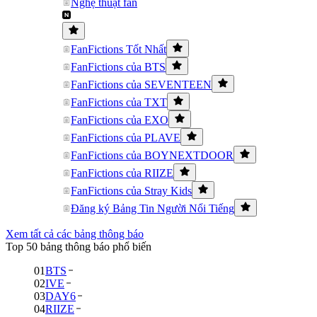
Nghệ thuật fan
FanFictions Tốt Nhất
FanFictions của BTS
FanFictions của SEVENTEEN
FanFictions của TXT
FanFictions của EXO
FanFictions của PLAVE
FanFictions của BOYNEXTDOOR
FanFictions của RIIZE
FanFictions của Stray Kids
Đăng ký Bảng Tin Người Nổi Tiếng
Xem tất cả các bảng thông báo
Top 50 bảng thông báo phổ biến
01
BTS
02
IVE
03
DAY6
04
RIIZE