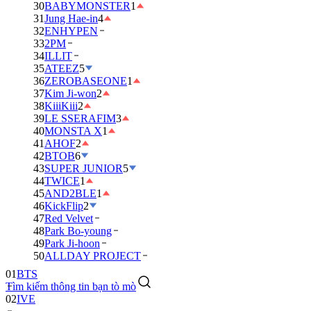
30
BABYMONSTER
1
31
Jung Hae-in
4
32
ENHYPEN
33
2PM
34
ILLIT
35
ATEEZ
5
36
ZEROBASEONE
1
37
Kim Ji-won
2
38
KiiiKiii
2
39
LE SSERAFIM
3
40
MONSTA X
1
41
AHOF
2
42
BTOB
6
43
SUPER JUNIOR
5
44
TWICE
1
45
AND2BLE
1
46
KickFlip
2
47
Red Velvet
48
Park Bo-young
49
Park Ji-hoon
01
BTS
50
ALLDAY PROJECT
02
IVE
Tìm kiếm thông tin bạn tò mò
03
DAY6