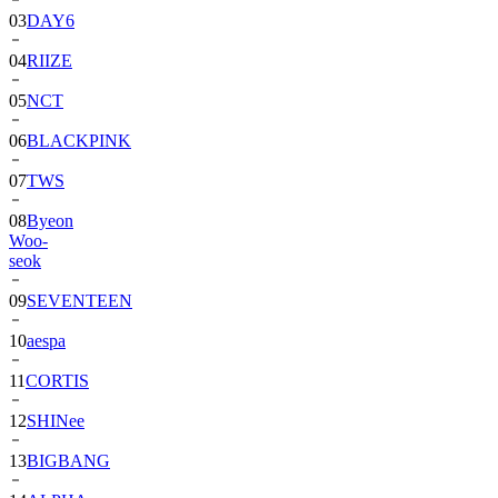
04
RIIZE
05
NCT
06
BLACKPINK
07
TWS
08
Byeon
Woo-
seok
09
SEVENTEEN
10
aespa
11
CORTIS
12
SHINee
13
BIGBANG
14
ALPHA
DRIVE