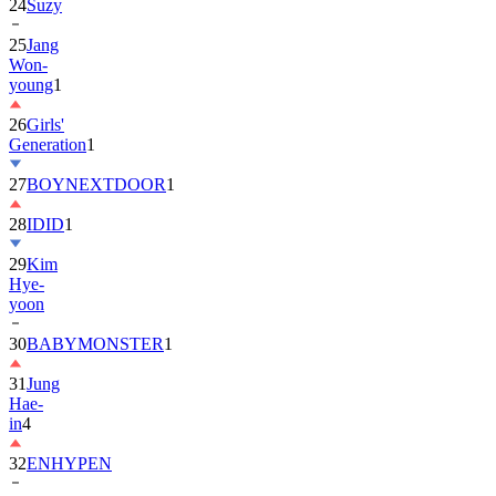
25
Jang
Won-
young
1
26
Girls'
Generation
1
27
BOYNEXTDOOR
1
28
IDID
1
29
Kim
Hye-
yoon
30
BABYMONSTER
1
31
Jung
Hae-
in
4
32
ENHYPEN
33
2PM