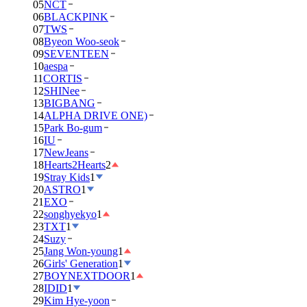
05
NCT
06
BLACKPINK
07
TWS
08
Byeon Woo-seok
09
SEVENTEEN
10
aespa
11
CORTIS
12
SHINee
13
BIGBANG
14
ALPHA DRIVE ONE)
15
Park Bo-gum
16
IU
17
NewJeans
18
Hearts2Hearts
2
19
Stray Kids
1
20
ASTRO
1
21
EXO
22
songhyekyo
1
23
TXT
1
24
Suzy
25
Jang Won-young
1
26
Girls' Generation
1
27
BOYNEXTDOOR
1
28
IDID
1
29
Kim Hye-yoon