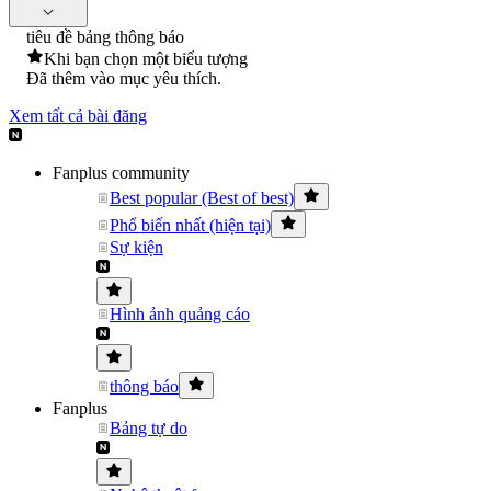
tiêu đề bảng thông báo
Khi bạn chọn một biểu tượng
Đã thêm vào mục yêu thích.
Xem tất cả bài đăng
Fanplus community
Best popular (Best of best)
Phổ biến nhất (hiện tại)
Sự kiện
Hình ảnh quảng cáo
thông báo
Fanplus
Bảng tự do