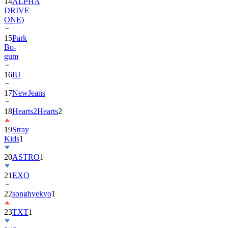
ONE)
15
Park
Bo-
gum
16
IU
17
NewJeans
18
Hearts2Hearts
2
19
Stray
Kids
1
20
ASTRO
1
21
EXO
22
songhyekyo
1
23
TXT
1
24
Suzy