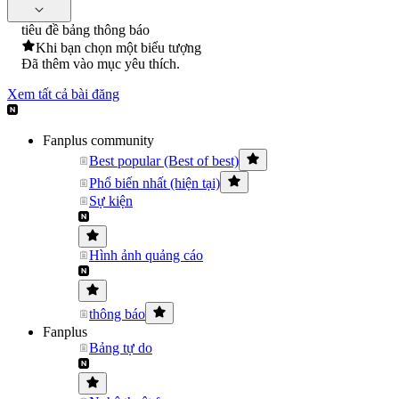
tiêu đề bảng thông báo
Khi bạn chọn một biểu tượng
Đã thêm vào mục yêu thích.
Xem tất cả bài đăng
Fanplus community
Best popular (Best of best)
Phổ biến nhất (hiện tại)
Sự kiện
Hình ảnh quảng cáo
thông báo
Fanplus
Bảng tự do