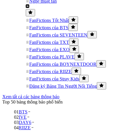
Nghệ thuật fan
FanFictions Tốt Nhất
FanFictions của BTS
FanFictions của SEVENTEEN
FanFictions của TXT
FanFictions của EXO
FanFictions của PLAVE
FanFictions của BOYNEXTDOOR
FanFictions của RIIZE
FanFictions của Stray Kids
Đăng ký Bảng Tin Người Nổi Tiếng
Xem tất cả các bảng thông báo
Top 50 bảng thông báo phổ biến
01
BTS
02
IVE
03
DAY6
04
RIIZE