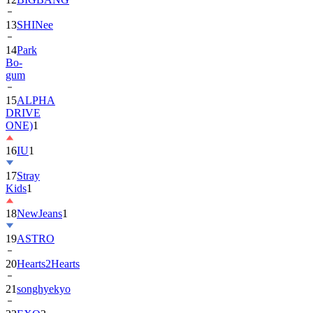
13
SHINee
14
Park
Bo-
gum
15
ALPHA
DRIVE
ONE)
1
16
IU
1
17
Stray
Kids
1
18
NewJeans
1
19
ASTRO
20
Hearts2Hearts
21
songhyekyo