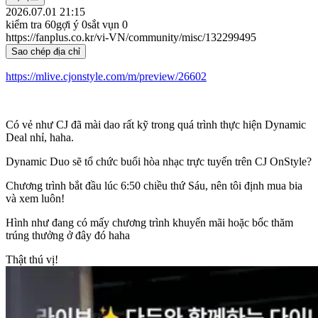
2026.07.01 21:15
kiểm tra
60
gợi ý
0
sắt vụn
0
https://fanplus.co.kr/vi-VN/community/misc/132299495
Sao chép địa chỉ
https://mlive.cjonstyle.com/m/preview/26602
Có vẻ như CJ đã mài dao rất kỹ trong quá trình thực hiện Dynamic
Deal nhỉ, haha.
Dynamic Duo sẽ tổ chức buổi hòa nhạc trực tuyến trên CJ OnStyle?
Chương trình bắt đầu lúc 6:50 chiều thứ Sáu, nên tôi định mua bia
và xem luôn!
Hình như đang có mấy chương trình khuyến mãi hoặc bốc thăm
trúng thưởng ở đây đó haha
Thật thú vị!