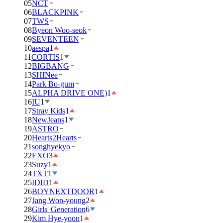
05
NCT
06
BLACKPINK
07
TWS
08
Byeon Woo-seok
09
SEVENTEEN
10
aespa
1
11
CORTIS
1
12
BIGBANG
13
SHINee
14
Park Bo-gum
15
ALPHA DRIVE ONE)
1
16
IU
1
17
Stray Kids
1
18
NewJeans
1
19
ASTRO
20
Hearts2Hearts
21
songhyekyo
22
EXO
3
23
Suzy
1
24
TXT
1
25
IDID
1
26
BOYNEXTDOOR
1
27
Jang Won-young
2
28
Girls' Generation
6
29
Kim Hye-yoon
1