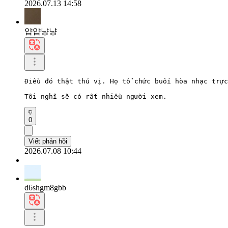
2026.07.13 14:58
얍얍냥냥
Điều đó thật thú vị. Họ tổ chức buổi hòa nhạc trực
Tôi nghĩ sẽ có rất nhiều người xem.
0
Viết phản hồi
2026.07.08 10:44
d6shgm8gbb