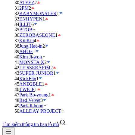
30
ATEEZ
2
31
2PM
2
32
BABYMONSTER
1
33
ENHYPEN
1
34
ILLIT
6
35
BTOB
36
ZEROBASEONE
1
37
KiiiKiii
4
38
Jung Hae-in
2
39
AHOF
1
40
Kim Ji-won
41
MONSTA X
2
42
LE SSERAFIM
2
43
SUPER JUNIOR
1
44
KickFlip
1
45
AND2BLE
1
46
TWICE
1
47
Park Bo-young
1
48
Red Velvet
3
49
Park Ji-hoon
50
ALLDAY PROJECT
Tìm kiếm thông tin bạn tò mò