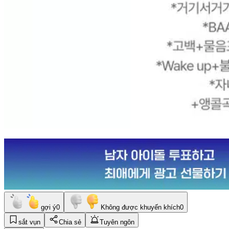
gợi ý
0
Không được khuyến khích
0
sắt vụn
Chia sẻ
Tuyên ngôn