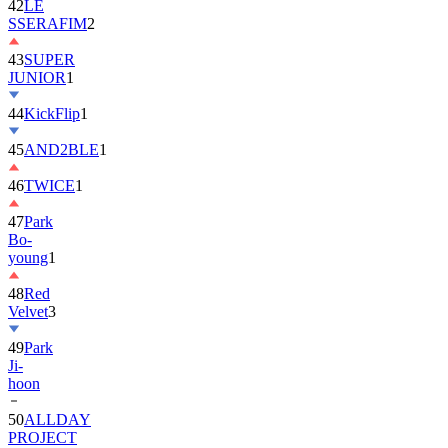
42
LE
SSERAFIM
2
43
SUPER
JUNIOR
1
44
KickFlip
1
45
AND2BLE
1
46
TWICE
1
47
Park
Bo-
young
1
48
Red
Velvet
3
49
Park
Ji-
hoon
50
ALLDAY
PROJECT