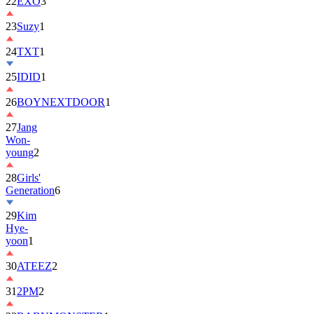
22
EXO
3
23
Suzy
1
24
TXT
1
25
IDID
1
26
BOYNEXTDOOR
1
27
Jang
Won-
young
2
28
Girls'
Generation
6
29
Kim
Hye-
yoon
1
30
ATEEZ
2
31
2PM
2