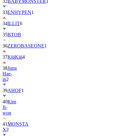
32
BABYMONSTER
1
33
ENHYPEN
1
34
ILLIT
6
35
BTOB
36
ZEROBASEONE
1
37
KiiiKiii
4
38
Jung
Hae-
in
2
39
AHOF
1
40
Kim
Ji-
won
41
MONSTA
X
2