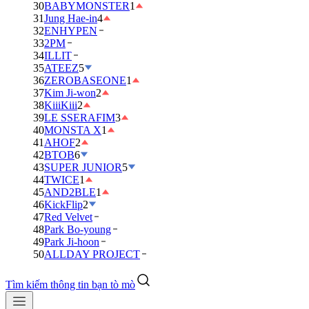
30
BABYMONSTER
1
31
Jung Hae-in
4
32
ENHYPEN
33
2PM
34
ILLIT
35
ATEEZ
5
36
ZEROBASEONE
1
37
Kim Ji-won
2
38
KiiiKiii
2
39
LE SSERAFIM
3
40
MONSTA X
1
41
AHOF
2
42
BTOB
6
43
SUPER JUNIOR
5
44
TWICE
1
45
AND2BLE
1
46
KickFlip
2
47
Red Velvet
48
Park Bo-young
49
Park Ji-hoon
50
ALLDAY PROJECT
Tìm kiếm thông tin bạn tò mò