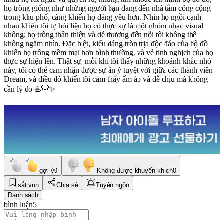
họ trông giống như những người bạn đang đến nhà tắm công cộng
trong khu phố, càng khiến họ đáng yêu hơn. Nhìn họ ngồi cạnh
nhau khiến tôi tự hỏi liệu họ có thực sự là một nhóm nhạc visual
không; họ trông thân thiện và dễ thương đến nỗi tôi không thể
không ngắm nhìn. Đặc biệt, kiểu dáng tròn trịa độc đáo của bộ đồ
khiến họ trông mềm mại hơn bình thường, và vẻ tinh nghịch của họ
thực sự hiện lên. Thật sự, mỗi khi tôi thấy những khoảnh khắc nhỏ
này, tôi có thể cảm nhận được sự ăn ý tuyệt vời giữa các thành viên
Dream, và điều đó khiến tôi cảm thấy ấm áp và dễ chịu mà không
cần lý do ♨️🐻✨
gợi ý
0
Không được khuyến khích
0
sắt vụn
Chia sẻ
Tuyên ngôn
Danh sách
bình luận
5