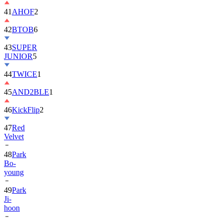
42
BTOB
6
43
SUPER
JUNIOR
5
44
TWICE
1
45
AND2BLE
1
46
KickFlip
2
47
Red
Velvet
48
Park
Bo-
young
49
Park
Ji-
hoon
50
ALLDAY
PROJECT