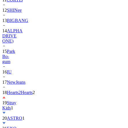
13
BIGBANG
14
ALPHA
DRIVE
ONE)
15
Park
Bo-
gum
16
IU
17
NewJeans
18
Hearts2Hearts
2
19
Stray
Kids
1
20
ASTRO
1
21
EXO