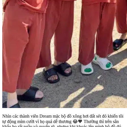
Nhìn các thành viên Dream mặc bộ đồ xông hơi đất sét đỏ khiến tôi
tự động mỉm cười vì họ quá dễ thương 😂🧡 Thường thì trên sân
khấu họ rất ngầu và quyến rũ, nhưng khi khoác lên mình bộ đồ đó,