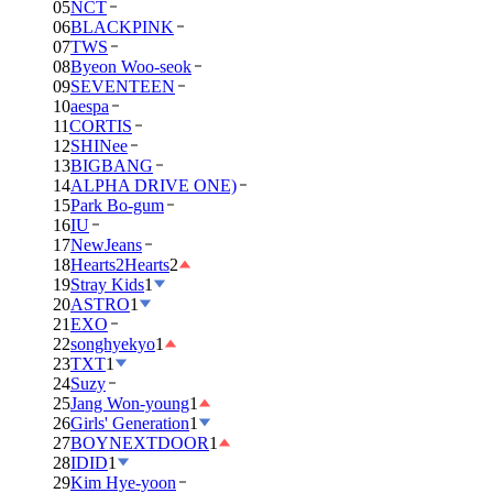
05
NCT
06
BLACKPINK
07
TWS
08
Byeon Woo-seok
09
SEVENTEEN
10
aespa
11
CORTIS
12
SHINee
13
BIGBANG
14
ALPHA DRIVE ONE)
15
Park Bo-gum
16
IU
17
NewJeans
18
Hearts2Hearts
2
19
Stray Kids
1
20
ASTRO
1
21
EXO
22
songhyekyo
1
23
TXT
1
24
Suzy
25
Jang Won-young
1
26
Girls' Generation
1
27
BOYNEXTDOOR
1
28
IDID
1
29
Kim Hye-yoon