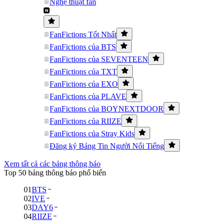
Nghệ thuật fan
FanFictions Tốt Nhất
FanFictions của BTS
FanFictions của SEVENTEEN
FanFictions của TXT
FanFictions của EXO
FanFictions của PLAVE
FanFictions của BOYNEXTDOOR
FanFictions của RIIZE
FanFictions của Stray Kids
Đăng ký Bảng Tin Người Nổi Tiếng
Xem tất cả các bảng thông báo
Top 50 bảng thông báo phổ biến
01
BTS
02
IVE
03
DAY6
04
RIIZE