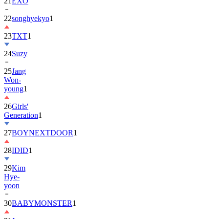
22
songhyekyo
1
23
TXT
1
24
Suzy
25
Jang
Won-
young
1
26
Girls'
Generation
1
27
BOYNEXTDOOR
1
28
IDID
1
29
Kim
Hye-
yoon
30
BABYMONSTER
1
31
Jung
Hae-