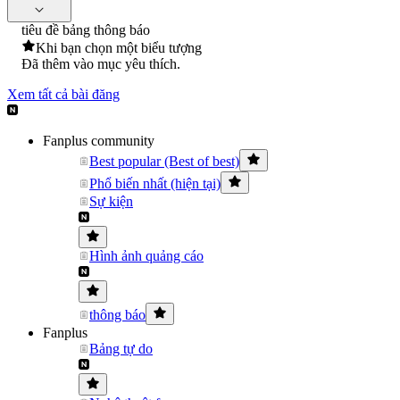
tiêu đề bảng thông báo
Khi bạn chọn một biểu tượng
Đã thêm vào mục yêu thích.
Xem tất cả bài đăng
Fanplus community
Best popular (Best of best)
Phổ biến nhất (hiện tại)
Sự kiện
Hình ảnh quảng cáo
thông báo
Fanplus
Bảng tự do