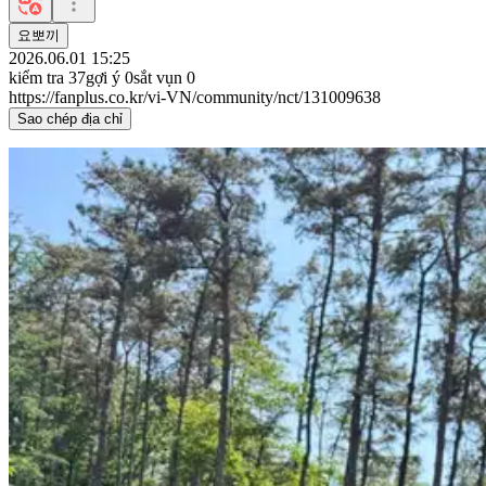
요뽀끼
2026.06.01 15:25
kiểm tra
37
gợi ý
0
sắt vụn
0
https://fanplus.co.kr/vi-VN/community/nct/131009638
Sao chép địa chỉ