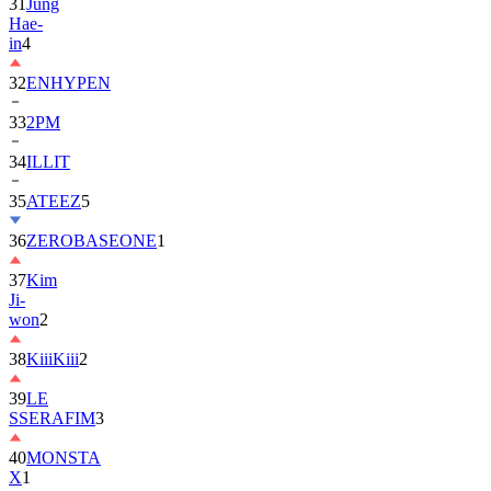
in
4
32
ENHYPEN
33
2PM
34
ILLIT
35
ATEEZ
5
36
ZEROBASEONE
1
37
Kim
Ji-
won
2
38
KiiiKiii
2
39
LE
SSERAFIM
3
40
MONSTA
X
1
41
AHOF
2