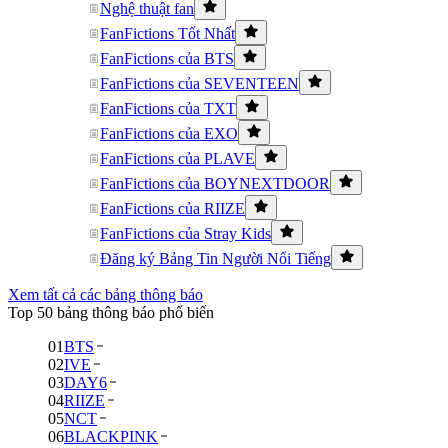
Nghệ thuật fan
FanFictions Tốt Nhất
FanFictions của BTS
FanFictions của SEVENTEEN
FanFictions của TXT
FanFictions của EXO
FanFictions của PLAVE
FanFictions của BOYNEXTDOOR
FanFictions của RIIZE
FanFictions của Stray Kids
Đăng ký Bảng Tin Người Nổi Tiếng
Xem tất cả các bảng thông báo
Top 50 bảng thông báo phổ biến
01
BTS
02
IVE
03
DAY6
04
RIIZE
05
NCT
06
BLACKPINK