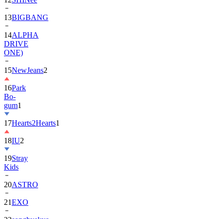
14
ALPHA
DRIVE
ONE)
15
NewJeans
2
16
Park
Bo-
gum
1
17
Hearts2Hearts
1
18
IU
2
19
Stray
Kids
20
ASTRO
21
EXO
22
songhyekyo