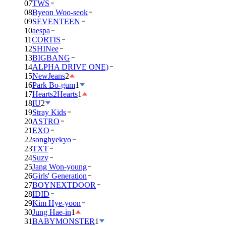
07
TWS
08
Byeon Woo-seok
09
SEVENTEEN
10
aespa
11
CORTIS
12
SHINee
13
BIGBANG
14
ALPHA DRIVE ONE)
15
NewJeans
2
16
Park Bo-gum
1
17
Hearts2Hearts
1
18
IU
2
19
Stray Kids
20
ASTRO
21
EXO
22
songhyekyo
23
TXT
24
Suzy
25
Jang Won-young
26
Girls' Generation
27
BOYNEXTDOOR
28
IDID
29
Kim Hye-yoon
30
Jung Hae-in
1
31
BABYMONSTER
1