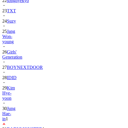
23
TXT
24
Suzy
25
Jang
Won-
young
26
Girls'
Generation
27
BOYNEXTDOOR
28
IDID
29
Kim
Hye-
yoon
30
Jung
Hae-
in
1
31
BABYMONSTER
1