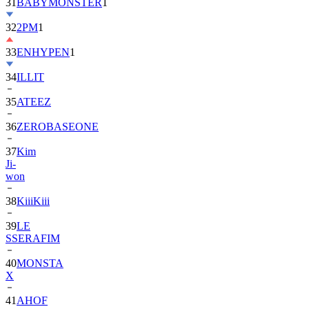
32
2PM
1
33
ENHYPEN
1
34
ILLIT
35
ATEEZ
36
ZEROBASEONE
37
Kim
Ji-
won
38
KiiiKiii
39
LE
SSERAFIM
40
MONSTA
X
41
AHOF
42
BTOB