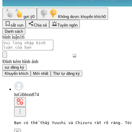
gợi ý
0
Không được khuyến khích
0
sắt vụn
Chia sẻ
Tuyên ngôn
Danh sách
bình luận
16
Đính kèm hình ảnh
sự đăng ký
Khuyến khích
Mới nhất
Thứ tự đăng ký
luGibbon874
Bạn có thể thấy Yuushi và Chizuru rất rõ ràng. Tóc