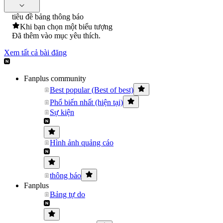
tiêu đề bảng thông báo
Khi bạn chọn một biểu tượng
Đã thêm vào mục yêu thích.
Xem tất cả bài đăng
Fanplus community
Best popular (Best of best)
Phổ biến nhất (hiện tại)
Sự kiện
Hình ảnh quảng cáo
thông báo
Fanplus
Bảng tự do