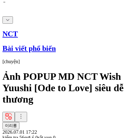
NCT
Bài viết phổ biến
[
chuyện
]
Ảnh POPUP MD NCT Wish
Yuushi [Ode to Love] siêu dễ
thương
이리롱
2026.07.01 17:22
kiểm tra
56
gợi ý
0
sắt vụn
0