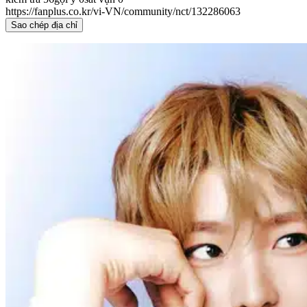
https://fanplus.co.kr/vi-VN/community/nct/132286063
Sao chép địa chỉ