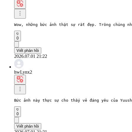
Wow, những bức ảnh thật sự rất đẹp. Trông chúng nh
0
Viết phản hồi
2026.07.01 21:22
hwLynx2
Bức ảnh này thực sự cho thấy vẻ đáng yêu của Yuush
0
Viết phản hồi
2026.07.01 21:21