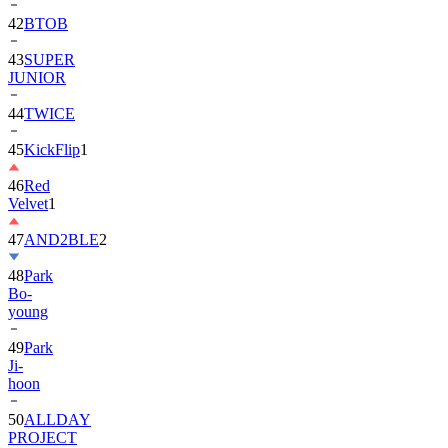
43
SUPER
JUNIOR
44
TWICE
45
KickFlip
1
46
Red
Velvet
1
47
AND2BLE
2
48
Park
Bo-
young
49
Park
Ji-
hoon
50
ALLDAY
PROJECT