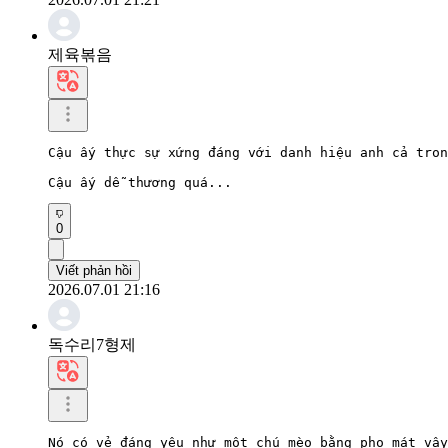
제육볶음
Cậu ấy thực sự xứng đáng với danh hiệu anh cả tron
Cậu ấy dễ thương quá...
0
Viết phản hồi
2026.07.01 21:16
독수리7형제
Nó có vẻ đáng yêu như một chú mèo bằng pho mát vậy