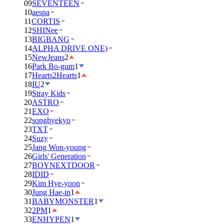
09
SEVENTEEN
10
aespa
11
CORTIS
12
SHINee
13
BIGBANG
14
ALPHA DRIVE ONE)
15
NewJeans
2
16
Park Bo-gum
1
17
Hearts2Hearts
1
18
IU
2
19
Stray Kids
20
ASTRO
21
EXO
22
songhyekyo
23
TXT
24
Suzy
25
Jang Won-young
26
Girls' Generation
27
BOYNEXTDOOR
28
IDID
29
Kim Hye-yoon
30
Jung Hae-in
1
31
BABYMONSTER
1
32
2PM
1
33
ENHYPEN
1