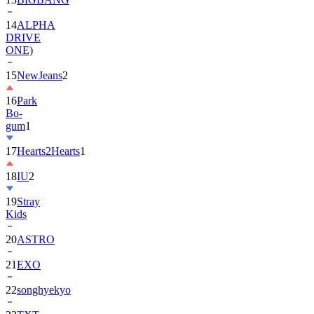
DRIVE
ONE)
15
NewJeans
2
16
Park
Bo-
gum
1
17
Hearts2Hearts
1
18
IU
2
19
Stray
Kids
20
ASTRO
21
EXO
22
songhyekyo
23
TXT