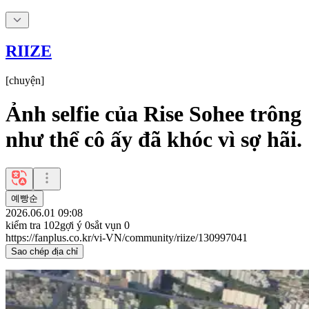
RIIZE
[
chuyện
]
Ảnh selfie của Rise Sohee trông
như thể cô ấy đã khóc vì sợ hãi.
예빵순
2026.06.01 09:08
kiểm tra
102
gợi ý
0
sắt vụn
0
https://fanplus.co.kr/vi-VN/community/riize/130997041
Sao chép địa chỉ