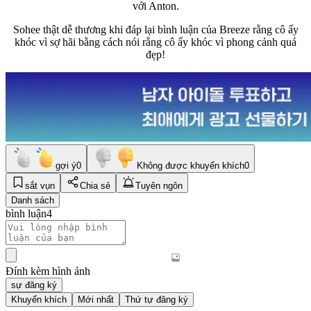
với Anton.
Sohee thật dễ thương khi đáp lại bình luận của Breeze rằng cô ấy
khóc vì sợ hãi bằng cách nói rằng cô ấy khóc vì phong cảnh quá
đẹp!
gợi ý
0
Không được khuyến khích
0
sắt vụn
Chia sẻ
Tuyên ngôn
Danh sách
bình luận
4
Đính kèm hình ảnh
sự đăng ký
Khuyến khích
Mới nhất
Thứ tự đăng ký