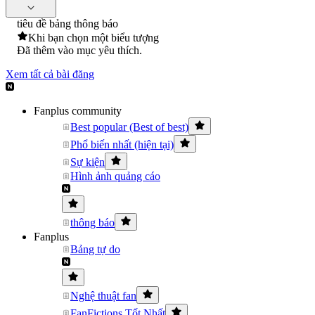
tiêu đề bảng thông báo
Khi bạn chọn một biểu tượng
Đã thêm vào mục yêu thích.
Xem tất cả bài đăng
Fanplus community
Best popular (Best of best)
Phổ biến nhất (hiện tại)
Sự kiện
Hình ảnh quảng cáo
thông báo
Fanplus
Bảng tự do
Nghệ thuật fan
FanFictions Tốt Nhất