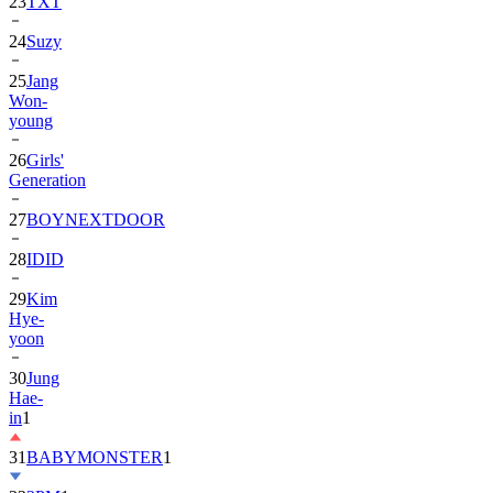
24
Suzy
25
Jang
Won-
young
26
Girls'
Generation
27
BOYNEXTDOOR
28
IDID
29
Kim
Hye-
yoon
30
Jung
Hae-
in
1
31
BABYMONSTER
1
32
2PM
1