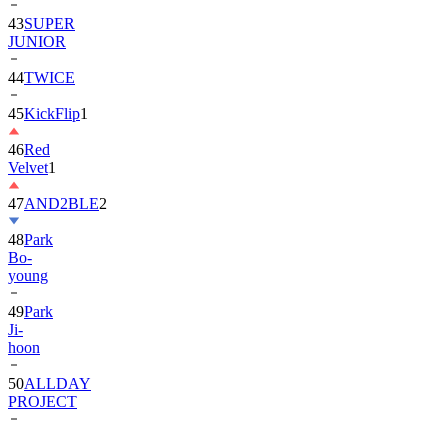
JUNIOR
44
TWICE
45
KickFlip
1
46
Red
Velvet
1
47
AND2BLE
2
48
Park
Bo-
young
49
Park
Ji-
hoon
50
ALLDAY
PROJECT