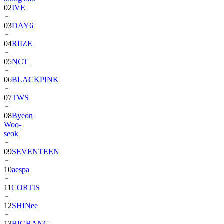
03
DAY6
04
RIIZE
05
NCT
06
BLACKPINK
07
TWS
08
Byeon
Woo-
seok
09
SEVENTEEN
10
aespa
11
CORTIS
12
SHINee
13
BIGBANG
14
ALPHA