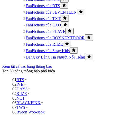
FanFictions của BTS
FanFictions của SEVENTEEN
FanFictions của TXT
FanFictions của EXO
FanFictions của PLAVE
FanFictions của BOYNEXTDOOR
FanFictions của RIIZE
FanFictions của Stray Kids
Đăng ký Bảng Tin Người Nổi Tiếng
Xem tất cả các bảng thông báo
Top 50 bảng thông báo phổ biến
01
BTS
02
IVE
03
DAY6
04
RIIZE
05
NCT
06
BLACKPINK
07
TWS
08
Byeon Woo-seok