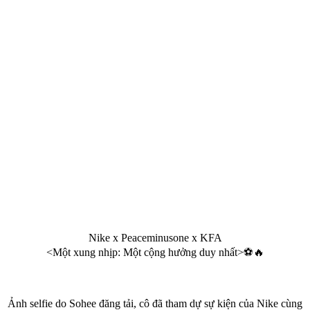
Nike x Peaceminusone x KFA
<Một xung nhịp: Một cộng hưởng duy nhất>⚽️🔥
Ảnh selfie do Sohee đăng tải, cô đã tham dự sự kiện của Nike cùng