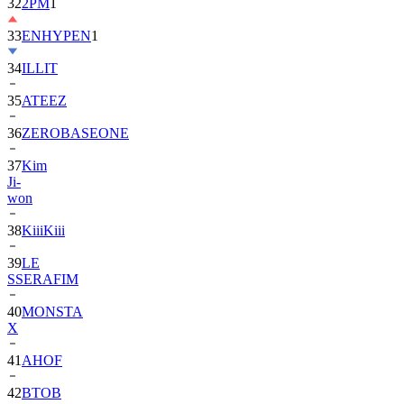
33
ENHYPEN
1
34
ILLIT
35
ATEEZ
36
ZEROBASEONE
37
Kim
Ji-
won
38
KiiiKiii
39
LE
SSERAFIM
40
MONSTA
X
41
AHOF
42
BTOB
43
SUPER