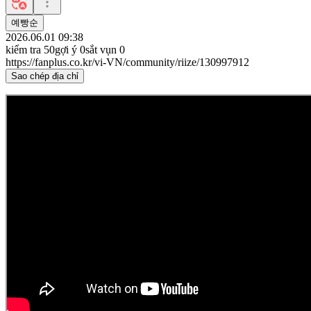
예빵순
2026.06.01 09:38
kiểm tra
50
gợi ý
0
sắt vụn
0
https://fanplus.co.kr/vi-VN/community/riize/130997912
Sao chép địa chỉ