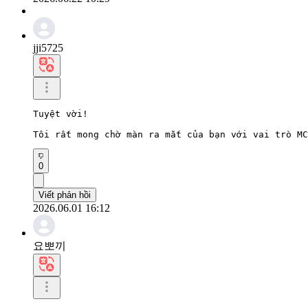
jji5725
Tuyệt vời!

Tôi rất mong chờ màn ra mắt của bạn với vai trò MC
0
Viết phản hồi
2026.06.01 16:12
요뽀끼