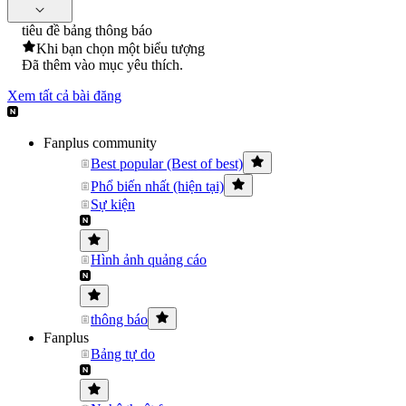
tiêu đề bảng thông báo
Khi bạn chọn một biểu tượng
Đã thêm vào mục yêu thích.
Xem tất cả bài đăng
Fanplus community
Best popular (Best of best)
Phổ biến nhất (hiện tại)
Sự kiện
Hình ảnh quảng cáo
thông báo
Fanplus
Bảng tự do