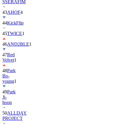
SSERAFIM
43
AHOF
4
44
KickFlip
45
TWICE
1
46
AND2BLE
1
47
Red
Velvet
1
48
Park
Bo-
young
1
49
Park
Ji-
hoon
50
ALLDAY
PROJECT