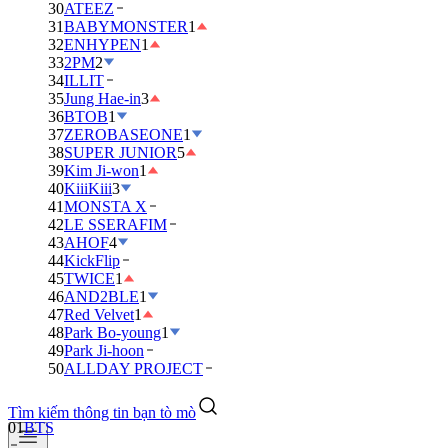
30
ATEEZ
31
BABYMONSTER
1
32
ENHYPEN
1
33
2PM
2
34
ILLIT
35
Jung Hae-in
3
36
BTOB
1
37
ZEROBASEONE
1
38
SUPER JUNIOR
5
39
Kim Ji-won
1
40
KiiiKiii
3
41
MONSTA X
42
LE SSERAFIM
43
AHOF
4
44
KickFlip
45
TWICE
1
46
AND2BLE
1
47
Red Velvet
1
48
Park Bo-young
1
49
Park Ji-hoon
50
ALLDAY PROJECT
Tìm kiếm thông tin bạn tò mò
01
BTS