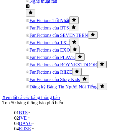
Nghệ thuật fan
FanFictions Tốt Nhất
FanFictions của BTS
FanFictions của SEVENTEEN
FanFictions của TXT
FanFictions của EXO
FanFictions của PLAVE
FanFictions của BOYNEXTDOOR
FanFictions của RIIZE
FanFictions của Stray Kids
Đăng ký Bảng Tin Người Nổi Tiếng
Xem tất cả các bảng thông báo
Top 50 bảng thông báo phổ biến
01
BTS
02
IVE
03
DAY6
04
RIIZE