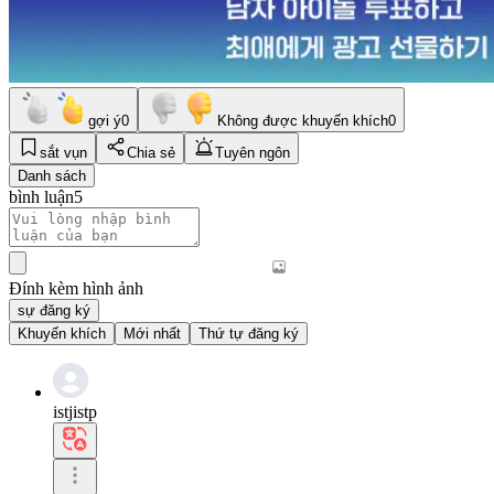
gợi ý
0
Không được khuyến khích
0
sắt vụn
Chia sẻ
Tuyên ngôn
Danh sách
bình luận
5
Đính kèm hình ảnh
sự đăng ký
Khuyến khích
Mới nhất
Thứ tự đăng ký
istjistp