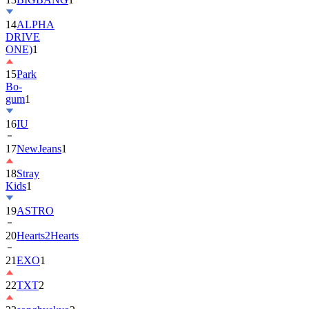
14
ALPHA
DRIVE
ONE)
1
15
Park
Bo-
gum
1
16
IU
17
NewJeans
1
18
Stray
Kids
1
19
ASTRO
20
Hearts2Hearts
21
EXO
1
22
TXT
2