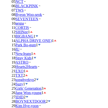
05
NCT
06
BLACKPINK
07
TWS
08
Byeon Woo-seok
09
SEVENTEEN
10
aespa
11
CORTIS
12
SHINee
1
13
BIGBANG
1
14
ALPHA DRIVE ONE)
1
15
Park Bo-gum
1
16
IU
17
NewJeans
1
18
Stray Kids
1
19
ASTRO
20
Hearts2Hearts
21
EXO
1
22
TXT
2
23
songhyekyo
2
24
Suzy
1
25
Girls' Generation
3
26
Jang Won-young
1
27
IDID
2
28
BOYNEXTDOOR
2
29
Kim Hye-yoon