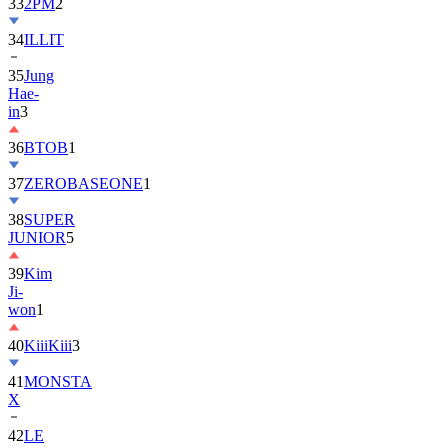
33
2PM
2
34
ILLIT
35
Jung
Hae-
in
3
36
BTOB
1
37
ZEROBASEONE
1
38
SUPER
JUNIOR
5
39
Kim
Ji-
won
1
40
KiiiKiii
3
41
MONSTA
X
42
LE