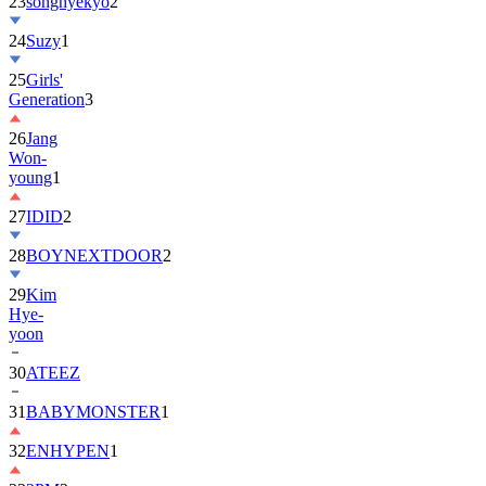
23
songhyekyo
2
24
Suzy
1
25
Girls'
Generation
3
26
Jang
Won-
young
1
27
IDID
2
28
BOYNEXTDOOR
2
29
Kim
Hye-
yoon
30
ATEEZ
31
BABYMONSTER
1
32
ENHYPEN
1