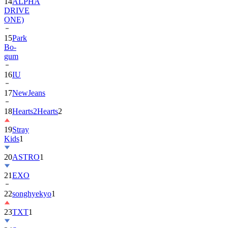
ONE)
15
Park
Bo-
gum
16
IU
17
NewJeans
18
Hearts2Hearts
2
19
Stray
Kids
1
20
ASTRO
1
21
EXO
22
songhyekyo
1
23
TXT
1
24
Suzy