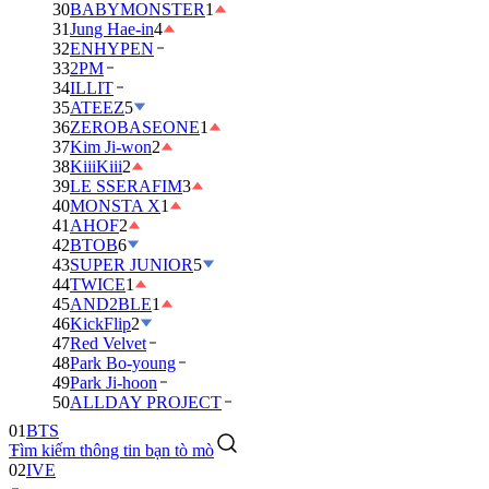
30
BABYMONSTER
1
31
Jung Hae-in
4
32
ENHYPEN
33
2PM
34
ILLIT
35
ATEEZ
5
36
ZEROBASEONE
1
37
Kim Ji-won
2
38
KiiiKiii
2
39
LE SSERAFIM
3
40
MONSTA X
1
41
AHOF
2
42
BTOB
6
43
SUPER JUNIOR
5
44
TWICE
1
45
AND2BLE
1
46
KickFlip
2
47
Red Velvet
48
Park Bo-young
49
Park Ji-hoon
01
BTS
50
ALLDAY PROJECT
02
IVE
Tìm kiếm thông tin bạn tò mò
03
DAY6