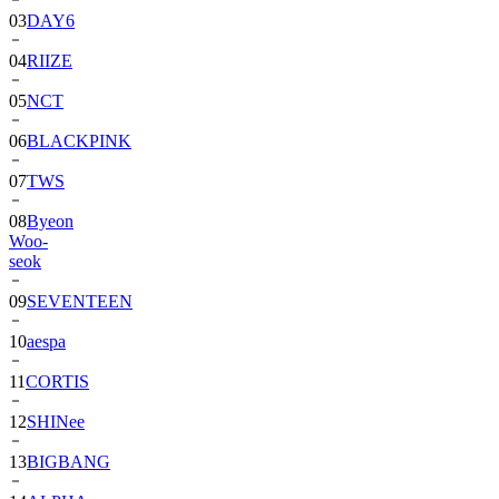
04
RIIZE
05
NCT
06
BLACKPINK
07
TWS
08
Byeon
Woo-
seok
09
SEVENTEEN
10
aespa
11
CORTIS
12
SHINee
13
BIGBANG
14
ALPHA
DRIVE