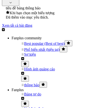
tiêu đề bảng thông báo
Khi bạn chọn một biểu tượng
Đã thêm vào mục yêu thích.
Xem tất cả bài đăng
Fanplus community
Best popular (Best of best)
Phổ biến nhất (hiện tại)
Sự kiện
Hình ảnh quảng cáo
thông báo
Fanplus
Bảng tự do