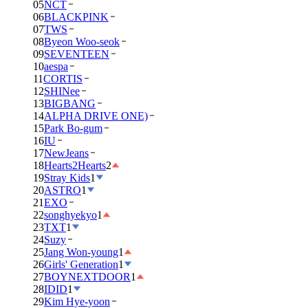
05
NCT
06
BLACKPINK
07
TWS
08
Byeon Woo-seok
09
SEVENTEEN
10
aespa
11
CORTIS
12
SHINee
13
BIGBANG
14
ALPHA DRIVE ONE)
15
Park Bo-gum
16
IU
17
NewJeans
18
Hearts2Hearts
2
19
Stray Kids
1
20
ASTRO
1
21
EXO
22
songhyekyo
1
23
TXT
1
24
Suzy
25
Jang Won-young
1
26
Girls' Generation
1
27
BOYNEXTDOOR
1
28
IDID
1
29
Kim Hye-yoon