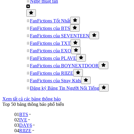
Nghệ thuật fan
FanFictions Tốt Nhất
FanFictions của BTS
FanFictions của SEVENTEEN
FanFictions của TXT
FanFictions của EXO
FanFictions của PLAVE
FanFictions của BOYNEXTDOOR
FanFictions của RIIZE
FanFictions của Stray Kids
Đăng ký Bảng Tin Người Nổi Tiếng
Xem tất cả các bảng thông báo
Top 50 bảng thông báo phổ biến
01
BTS
02
IVE
03
DAY6
04
RIIZE