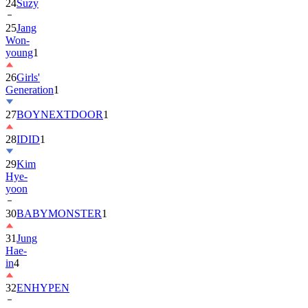
25
Jang
Won-
young
1
26
Girls'
Generation
1
27
BOYNEXTDOOR
1
28
IDID
1
29
Kim
Hye-
yoon
30
BABYMONSTER
1
31
Jung
Hae-
in
4
32
ENHYPEN
33
2PM