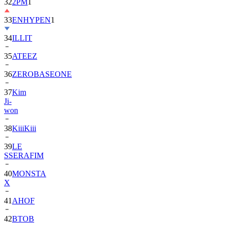
33
ENHYPEN
1
34
ILLIT
35
ATEEZ
36
ZEROBASEONE
37
Kim
Ji-
won
38
KiiiKiii
39
LE
SSERAFIM
40
MONSTA
X
41
AHOF
42
BTOB
43
SUPER