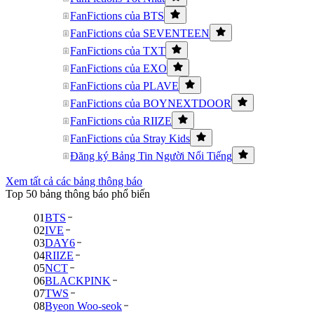
FanFictions của BTS
FanFictions của SEVENTEEN
FanFictions của TXT
FanFictions của EXO
FanFictions của PLAVE
FanFictions của BOYNEXTDOOR
FanFictions của RIIZE
FanFictions của Stray Kids
Đăng ký Bảng Tin Người Nổi Tiếng
Xem tất cả các bảng thông báo
Top 50 bảng thông báo phổ biến
01
BTS
02
IVE
03
DAY6
04
RIIZE
05
NCT
06
BLACKPINK
07
TWS
08
Byeon Woo-seok