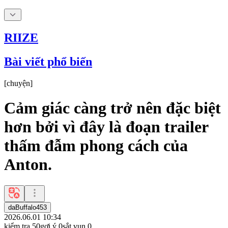
RIIZE
Bài viết phổ biến
[
chuyện
]
Cảm giác càng trở nên đặc biệt
hơn bởi vì đây là đoạn trailer
thấm đẫm phong cách của
Anton.
daBuffalo453
2026.06.01 10:34
kiểm tra
50
gợi ý
0
sắt vụn
0