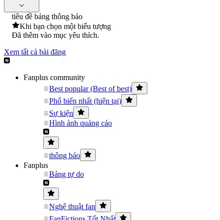
tiêu đề bảng thông báo
Khi bạn chọn một biểu tượng
Đã thêm vào mục yêu thích.
Xem tất cả bài đăng
Fanplus community
Best popular (Best of best)
Phổ biến nhất (hiện tại)
Sự kiện
Hình ảnh quảng cáo
thông báo
Fanplus
Bảng tự do
Nghệ thuật fan
FanFictions Tốt Nhất