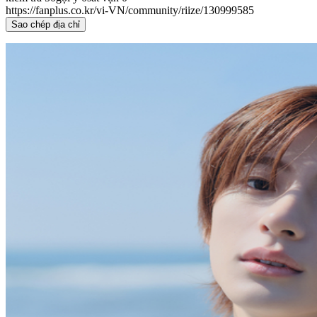
https://fanplus.co.kr/vi-VN/community/riize/130999585
Sao chép địa chỉ