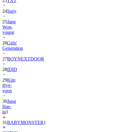
24
Suzy
25
Jang
Won-
young
26
Girls'
Generation
27
BOYNEXTDOOR
28
IDID
29
Kim
Hye-
yoon
30
Jung
Hae-
in
1
31
BABYMONSTER
1
32
2PM
1