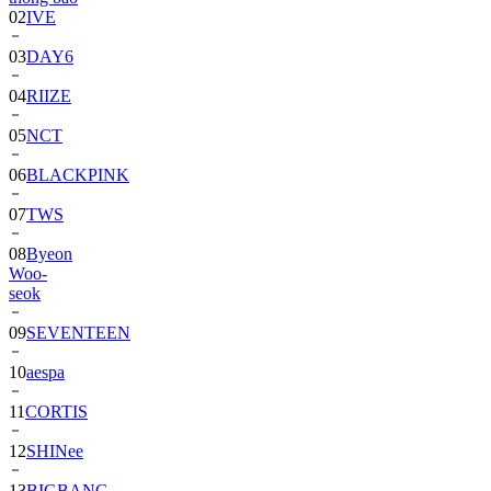
03
DAY6
04
RIIZE
05
NCT
06
BLACKPINK
07
TWS
08
Byeon
Woo-
seok
09
SEVENTEEN
10
aespa
11
CORTIS
12
SHINee
13
BIGBANG
14
ALPHA