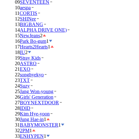
09
SEVENTEEN
10
aespa
11
CORTIS
12
SHINee
13
BIGBANG
14
ALPHA DRIVE ONE)
15
NewJeans
2
16
Park Bo-gum
1
17
Hearts2Hearts
1
18
IU
2
19
Stray Kids
20
ASTRO
21
EXO
22
songhyekyo
23
TXT
24
Suzy
25
Jang Won-young
26
Girls' Generation
27
BOYNEXTDOOR
28
IDID
29
Kim Hye-yoon
30
Jung Hae-in
1
31
BABYMONSTER
1
32
2PM
1
33
ENHYPEN
1