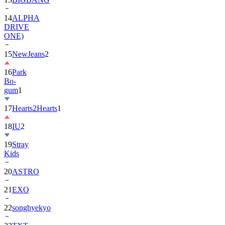
DRIVE
ONE)
15
NewJeans
2
16
Park
Bo-
gum
1
17
Hearts2Hearts
1
18
IU
2
19
Stray
Kids
20
ASTRO
21
EXO
22
songhyekyo
23
TXT