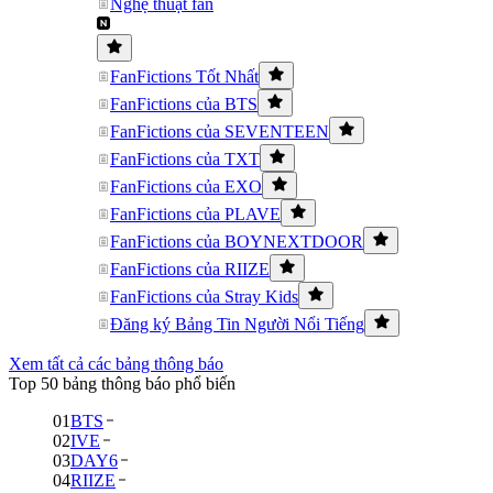
Nghệ thuật fan
FanFictions Tốt Nhất
FanFictions của BTS
FanFictions của SEVENTEEN
FanFictions của TXT
FanFictions của EXO
FanFictions của PLAVE
FanFictions của BOYNEXTDOOR
FanFictions của RIIZE
FanFictions của Stray Kids
Đăng ký Bảng Tin Người Nổi Tiếng
Xem tất cả các bảng thông báo
Top 50 bảng thông báo phổ biến
01
BTS
02
IVE
03
DAY6
04
RIIZE