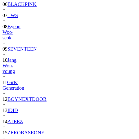
06
BLACKPINK
07
TWS
08
Byeon
Woo-
seok
09
SEVENTEEN
10
Jang
Won-
young
11
Girls'
Generation
12
BOYNEXTDOOR
13
IDID
14
ATEEZ
15
ZEROBASEONE