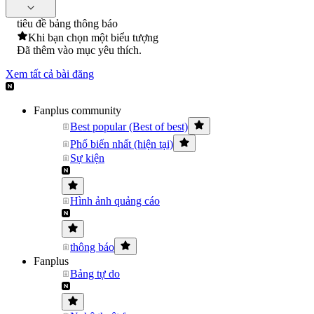
tiêu đề bảng thông báo
Khi bạn chọn một biểu tượng
Đã thêm vào mục yêu thích.
Xem tất cả bài đăng
Fanplus community
Best popular (Best of best)
Phổ biến nhất (hiện tại)
Sự kiện
Hình ảnh quảng cáo
thông báo
Fanplus
Bảng tự do