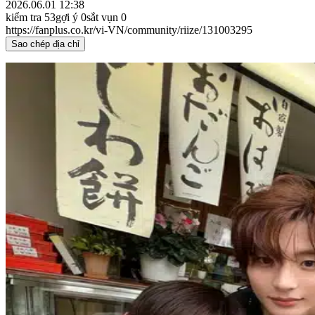
2026.06.01 12:38
kiểm tra
53
gợi ý
0
sắt vụn
0
https://fanplus.co.kr/vi-VN/community/riize/131003295
Sao chép địa chỉ