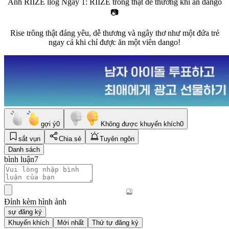
Ảnh RIIZE llog Ngày 1: RIIZE trông thật dễ thương khi ăn dango
📷
Rise trông thật đáng yêu, dễ thương và ngây thơ như một đứa trẻ
ngay cả khi chỉ được ăn một viên dango!
gợi ý
0
Không được khuyến khích
0
sắt vụn
Chia sẻ
Tuyên ngôn
Danh sách
bình luận
7
Đính kèm hình ảnh
sự đăng ký
Khuyến khích
Mới nhất
Thứ tự đăng ký