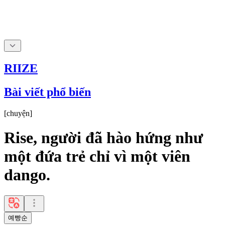
RIIZE
Bài viết phổ biến
[
chuyện
]
Rise, người đã hào hứng như
một đứa trẻ chỉ vì một viên
dango.
예빵순