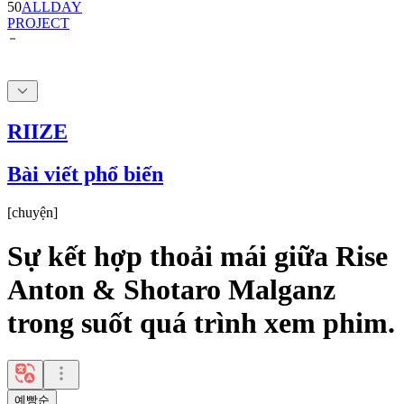
50
ALLDAY
PROJECT
RIIZE
Bài viết phổ biến
[
chuyện
]
Sự kết hợp thoải mái giữa Rise
Anton & Shotaro Malganz
trong suốt quá trình xem phim.
예빵순