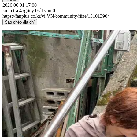
2026.06.01 17:00
kiểm tra
45
gợi ý
0
sắt vụn
0
https://fanplus.co.kr/vi-VN/community/riize/131013904
Sao chép địa chỉ