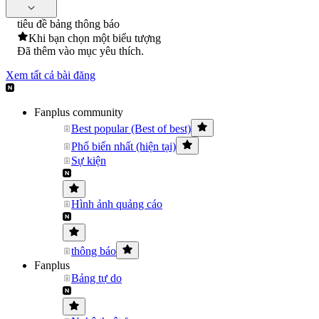
tiêu đề bảng thông báo
Khi bạn chọn một biểu tượng
Đã thêm vào mục yêu thích.
Xem tất cả bài đăng
Fanplus community
Best popular (Best of best)
Phổ biến nhất (hiện tại)
Sự kiện
Hình ảnh quảng cáo
thông báo
Fanplus
Bảng tự do