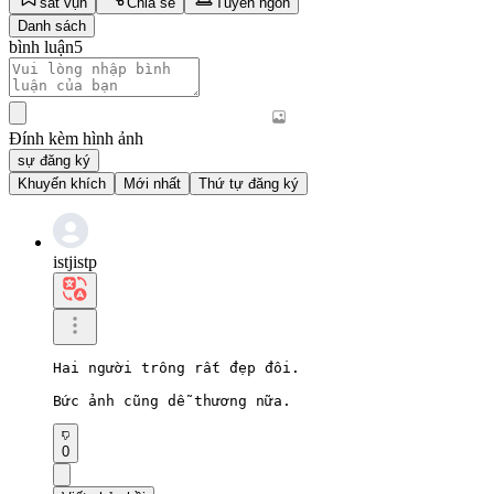
sắt vụn
Chia sẻ
Tuyên ngôn
Danh sách
bình luận
5
Đính kèm hình ảnh
sự đăng ký
Khuyến khích
Mới nhất
Thứ tự đăng ký
istjistp
Hai người trông rất đẹp đôi.

Bức ảnh cũng dễ thương nữa.
0