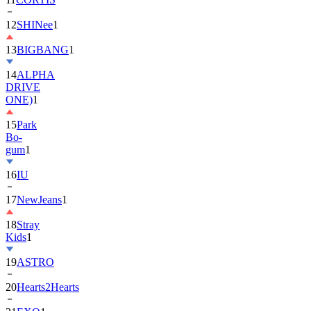
12
SHINee
1
13
BIGBANG
1
14
ALPHA
DRIVE
ONE)
1
15
Park
Bo-
gum
1
16
IU
17
NewJeans
1
18
Stray
Kids
1
19
ASTRO
20
Hearts2Hearts