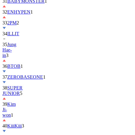
31
BABYMONSTER
1
32
ENHYPEN
1
33
2PM
2
34
ILLIT
35
Jung
Hae-
in
3
36
BTOB
1
37
ZEROBASEONE
1
38
SUPER
JUNIOR
5
39
Kim
Ji-
won
1
40
KiiiKiii
3