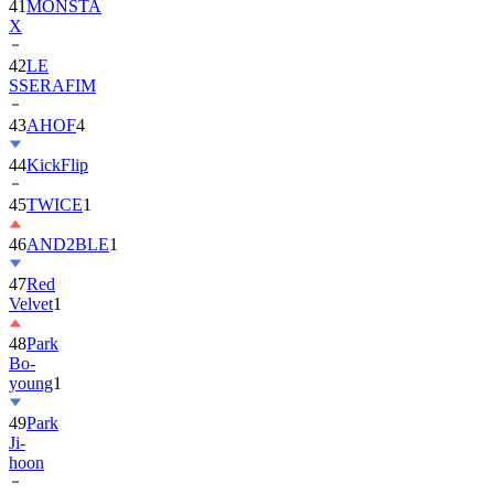
41
MONSTA
X
42
LE
SSERAFIM
43
AHOF
4
44
KickFlip
45
TWICE
1
46
AND2BLE
1
47
Red
Velvet
1
48
Park
Bo-
young
1
49
Park
Ji-
hoon