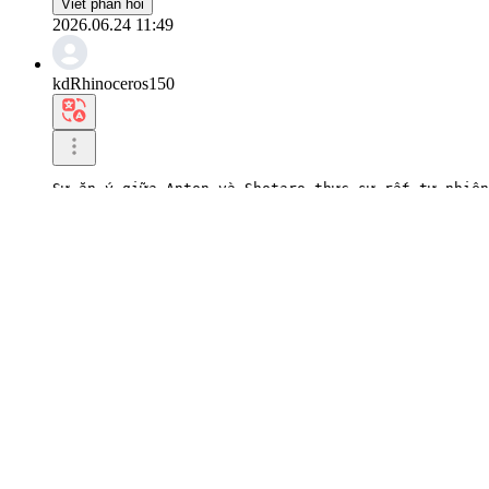
Viết phản hồi
2026.06.24 11:49
kdRhinoceros150
Sự ăn ý giữa Anton và Shotaro thực sự rất tự nhiên
Tôi thích việc cả hai thể hiện vẻ đáng yêu vô hại 
0
Viết phản hồi
2026.06.22 11:56
ohBlack Bear185