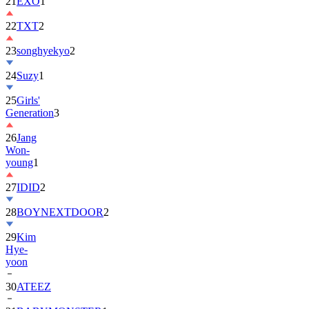
21
EXO
1
22
TXT
2
23
songhyekyo
2
24
Suzy
1
25
Girls'
Generation
3
26
Jang
Won-
young
1
27
IDID
2
28
BOYNEXTDOOR
2
29
Kim
Hye-
yoon
30
ATEEZ