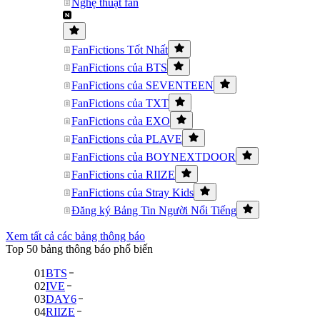
Nghệ thuật fan
FanFictions Tốt Nhất
FanFictions của BTS
FanFictions của SEVENTEEN
FanFictions của TXT
FanFictions của EXO
FanFictions của PLAVE
FanFictions của BOYNEXTDOOR
FanFictions của RIIZE
FanFictions của Stray Kids
Đăng ký Bảng Tin Người Nổi Tiếng
Xem tất cả các bảng thông báo
Top 50 bảng thông báo phổ biến
01
BTS
02
IVE
03
DAY6
04
RIIZE