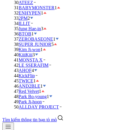
30
ATEEZ
31
BABYMONSTER
1
32
ENHYPEN
1
33
2PM
2
34
ILLIT
35
Jung Hae-in
3
36
BTOB
1
37
ZEROBASEONE
1
38
SUPER JUNIOR
5
39
Kim Ji-won
1
40
KiiiKiii
3
41
MONSTA X
42
LE SSERAFIM
43
AHOF
4
44
KickFlip
45
TWICE
1
46
AND2BLE
1
47
Red Velvet
1
48
Park Bo-young
1
49
Park Ji-hoon
50
ALLDAY PROJECT
Tìm kiếm thông tin bạn tò mò