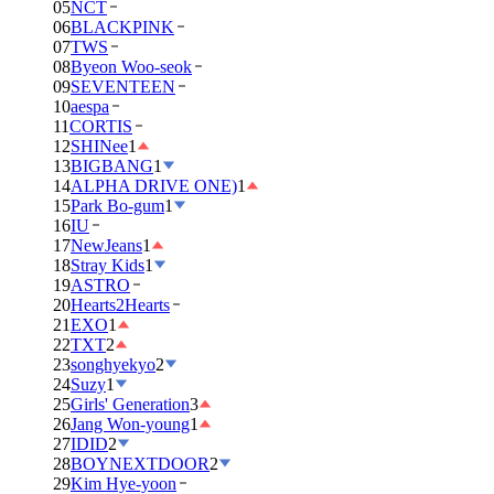
05
NCT
06
BLACKPINK
07
TWS
08
Byeon Woo-seok
09
SEVENTEEN
10
aespa
11
CORTIS
12
SHINee
1
13
BIGBANG
1
14
ALPHA DRIVE ONE)
1
15
Park Bo-gum
1
16
IU
17
NewJeans
1
18
Stray Kids
1
19
ASTRO
20
Hearts2Hearts
21
EXO
1
22
TXT
2
23
songhyekyo
2
24
Suzy
1
25
Girls' Generation
3
26
Jang Won-young
1
27
IDID
2
28
BOYNEXTDOOR
2
29
Kim Hye-yoon