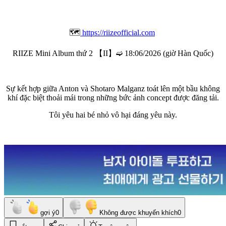
🗺️
https://riizeofficial.com
RIIZE Mini Album thứ 2 【II】➫ 18:06/2026 (giờ Hàn Quốc)
Sự kết hợp giữa Anton và Shotaro Malganz toát lên một bầu không
khí đặc biệt thoải mái trong những bức ảnh concept được đăng tải.
Tôi yêu hai bé nhỏ vô hại đáng yêu này.
gợi ý
0
Không được khuyến khích
0