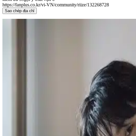
https://fanplus.co.kr/vi-VN/community/riize/132268728
Sao chép địa chỉ