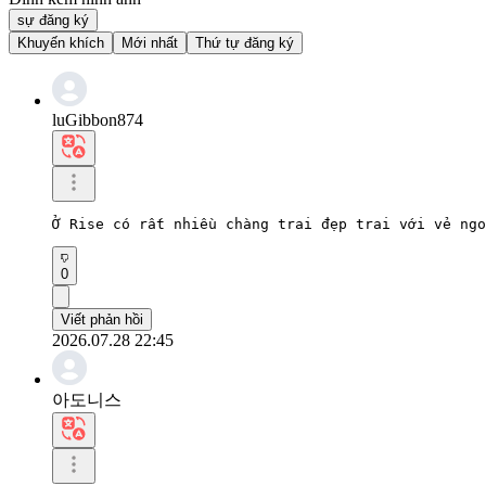
sự đăng ký
Khuyến khích
Mới nhất
Thứ tự đăng ký
luGibbon874
Ở Rise có rất nhiều chàng trai đẹp trai với vẻ ngo
0
Viết phản hồi
2026.07.28 22:45
아도니스