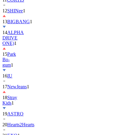
13
BIGBANG
1
14
ALPHA
DRIVE
ONE)
1
15
Park
Bo-
gum
1
16
IU
17
NewJeans
1
18
Stray
Kids
1
19
ASTRO
20
Hearts2Hearts
21
EXO
1