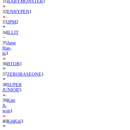
32
ENHYPEN
1
33
2PM
2
34
ILLIT
35
Jung
Hae-
in
3
36
BTOB
1
37
ZEROBASEONE
1
38
SUPER
JUNIOR
5
39
Kim
Ji-
won
1
40
KiiiKiii
3
41
MONSTA
X