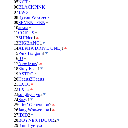
05
NCT
06
BLACKPINK
07
TWS
08
Byeon Woo-seok
09
SEVENTEEN
10
aespa
11
CORTIS
12
SHINee
1
13
BIGBANG
1
14
ALPHA DRIVE ONE)
1
15
Park Bo-gum
1
16
IU
17
NewJeans
1
18
Stray Kids
1
19
ASTRO
20
Hearts2Hearts
21
EXO
1
22
TXT
2
23
songhyekyo
2
24
Suzy
1
25
Girls' Generation
3
26
Jang Won-young
1
27
IDID
2
28
BOYNEXTDOOR
2
29
Kim Hye-yoon