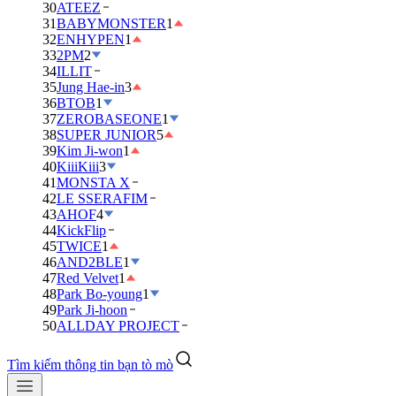
30
ATEEZ
31
BABYMONSTER
1
32
ENHYPEN
1
33
2PM
2
34
ILLIT
35
Jung Hae-in
3
36
BTOB
1
37
ZEROBASEONE
1
38
SUPER JUNIOR
5
39
Kim Ji-won
1
40
KiiiKiii
3
41
MONSTA X
42
LE SSERAFIM
43
AHOF
4
44
KickFlip
45
TWICE
1
46
AND2BLE
1
47
Red Velvet
1
48
Park Bo-young
1
49
Park Ji-hoon
50
ALLDAY PROJECT
Tìm kiếm thông tin bạn tò mò