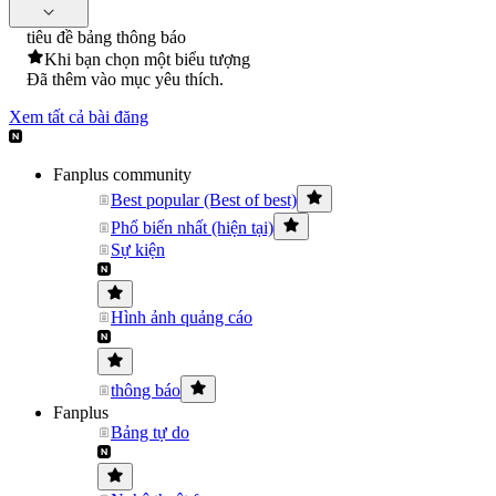
tiêu đề bảng thông báo
Khi bạn chọn một biểu tượng
Đã thêm vào mục yêu thích.
Xem tất cả bài đăng
Fanplus community
Best popular (Best of best)
Phổ biến nhất (hiện tại)
Sự kiện
Hình ảnh quảng cáo
thông báo
Fanplus
Bảng tự do