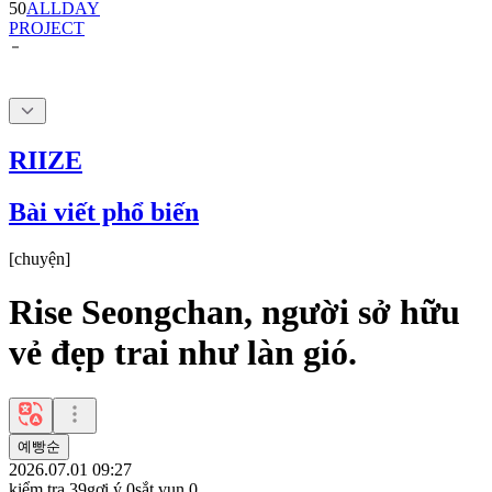
RIIZE
Bài viết phổ biến
[
chuyện
]
Rise Seongchan, người sở hữu
vẻ đẹp trai như làn gió.
예빵순
2026.07.01 09:27
kiểm tra
39
gợi ý
0
sắt vụn
0