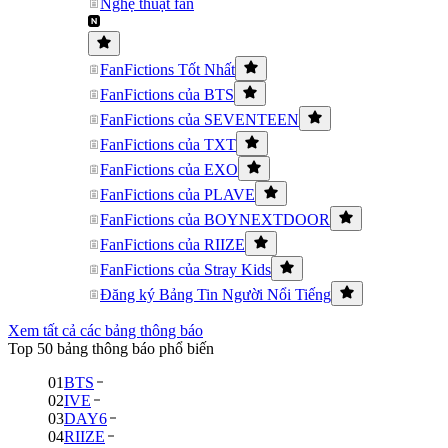
Nghệ thuật fan
FanFictions Tốt Nhất
FanFictions của BTS
FanFictions của SEVENTEEN
FanFictions của TXT
FanFictions của EXO
FanFictions của PLAVE
FanFictions của BOYNEXTDOOR
FanFictions của RIIZE
FanFictions của Stray Kids
Đăng ký Bảng Tin Người Nổi Tiếng
Xem tất cả các bảng thông báo
Top 50 bảng thông báo phổ biến
01
BTS
02
IVE
03
DAY6
04
RIIZE