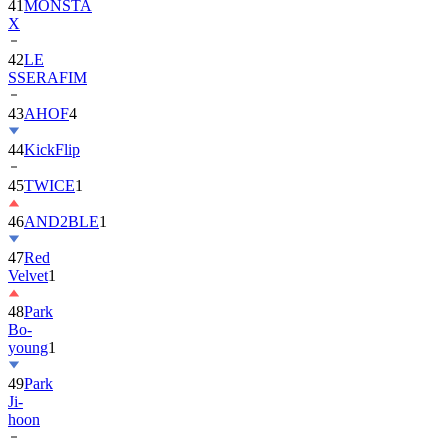
42
LE
SSERAFIM
43
AHOF
4
44
KickFlip
45
TWICE
1
46
AND2BLE
1
47
Red
Velvet
1
48
Park
Bo-
young
1
49
Park
Ji-
hoon
50
ALLDAY
PROJECT