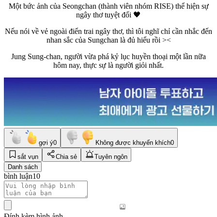
Một bức ảnh của Seongchan (thành viên nhóm RISE) thể hiện sự
ngây thơ tuyệt đối 🖤
Nếu nói về vẻ ngoài điển trai ngây thơ, thì tôi nghĩ chỉ cần nhắc đến
nhan sắc của Sungchan là đủ hiểu rồi ><
Jung Sung-chan, người vừa phá kỷ lục huyền thoại một lần nữa
hôm nay, thực sự là người giỏi nhất.
gợi ý
0
Không được khuyến khích
0
sắt vụn
Chia sẻ
Tuyên ngôn
Danh sách
bình luận
10
Đính kèm hình ảnh