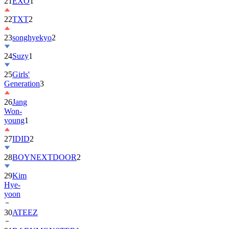
22
TXT
2
23
songhyekyo
2
24
Suzy
1
25
Girls'
Generation
3
26
Jang
Won-
young
1
27
IDID
2
28
BOYNEXTDOOR
2
29
Kim
Hye-
yoon
30
ATEEZ
31
BABYMONSTER
1