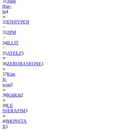
in
4
32
ENHYPEN
33
2PM
34
ILLIT
35
ATEEZ
5
36
ZEROBASEONE
1
37
Kim
Ji-
won
2
38
KiiiKiii
2
39
LE
SSERAFIM
3
40
MONSTA
X
1
41
AHOF
2