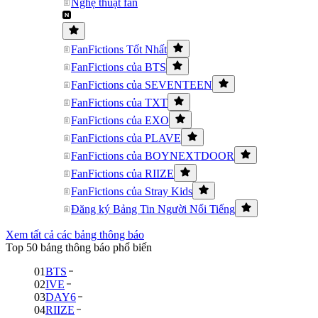
Nghệ thuật fan
FanFictions Tốt Nhất
FanFictions của BTS
FanFictions của SEVENTEEN
FanFictions của TXT
FanFictions của EXO
FanFictions của PLAVE
FanFictions của BOYNEXTDOOR
FanFictions của RIIZE
FanFictions của Stray Kids
Đăng ký Bảng Tin Người Nổi Tiếng
Xem tất cả các bảng thông báo
Top 50 bảng thông báo phổ biến
01
BTS
02
IVE
03
DAY6
04
RIIZE