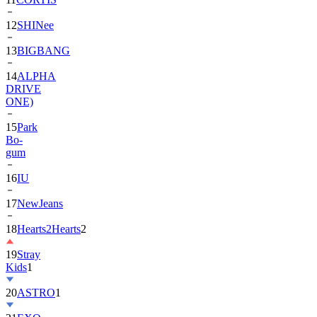
13
BIGBANG
14
ALPHA
DRIVE
ONE)
15
Park
Bo-
gum
16
IU
17
NewJeans
18
Hearts2Hearts
2
19
Stray
Kids
1
20
ASTRO
1
21
EXO