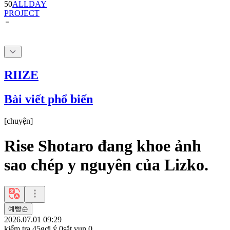
RIIZE
Bài viết phổ biến
[
chuyện
]
Rise Shotaro đang khoe ảnh
sao chép y nguyên của Lizko.
예빵순
2026.07.01 09:29
kiểm tra
45
gợi ý
0
sắt vụn
0