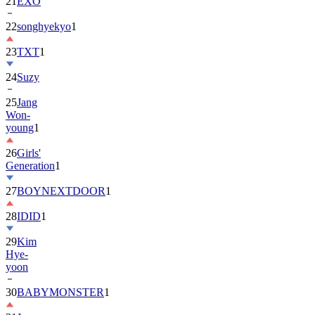
22
songhyekyo
1
23
TXT
1
24
Suzy
25
Jang
Won-
young
1
26
Girls'
Generation
1
27
BOYNEXTDOOR
1
28
IDID
1
29
Kim
Hye-
yoon
30
BABYMONSTER
1
31
Jung
Hae-