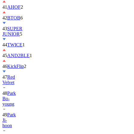
42
BTOB
6
43
SUPER
JUNIOR
5
44
TWICE
1
45
AND2BLE
1
46
KickFlip
2
47
Red
Velvet
48
Park
Bo-
young
49
Park
Ji-
hoon
50
ALLDAY
PROJECT