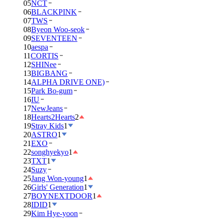
05
NCT
06
BLACKPINK
07
TWS
08
Byeon Woo-seok
09
SEVENTEEN
10
aespa
11
CORTIS
12
SHINee
13
BIGBANG
14
ALPHA DRIVE ONE)
15
Park Bo-gum
16
IU
17
NewJeans
18
Hearts2Hearts
2
19
Stray Kids
1
20
ASTRO
1
21
EXO
22
songhyekyo
1
23
TXT
1
24
Suzy
25
Jang Won-young
1
26
Girls' Generation
1
27
BOYNEXTDOOR
1
28
IDID
1
29
Kim Hye-yoon