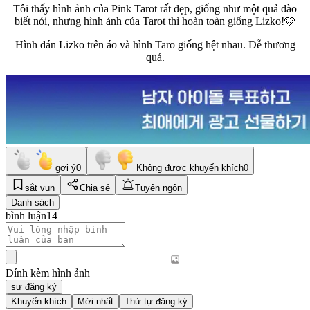
Tôi thấy hình ảnh của Pink Tarot rất đẹp, giống như một quả đào
biết nói, nhưng hình ảnh của Tarot thì hoàn toàn giống Lizko!🩷
Hình dán Lizko trên áo và hình Taro giống hệt nhau. Dễ thương
quá.
gợi ý
0
Không được khuyến khích
0
sắt vụn
Chia sẻ
Tuyên ngôn
Danh sách
bình luận
14
Đính kèm hình ảnh
sự đăng ký
Khuyến khích
Mới nhất
Thứ tự đăng ký