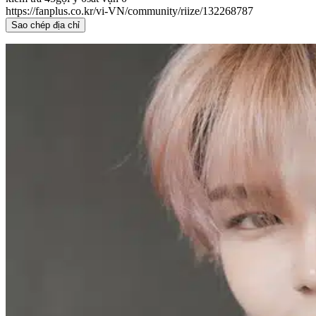
https://fanplus.co.kr/vi-VN/community/riize/132268787
Sao chép địa chỉ