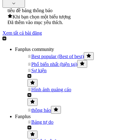
tiêu đề bảng thông báo
Khi bạn chọn một biểu tượng
Đã thêm vào mục yêu thích.
Xem tất cả bài đăng
Fanplus community
Best popular (Best of best)
Phổ biến nhất (hiện tại)
Sự kiện
Hình ảnh quảng cáo
thông báo
Fanplus
Bảng tự do