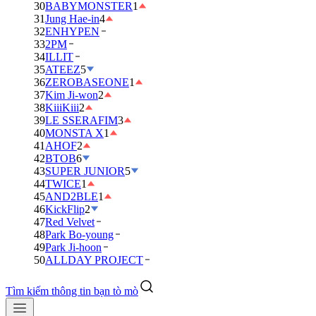
30
BABYMONSTER
1
31
Jung Hae-in
4
32
ENHYPEN
33
2PM
34
ILLIT
35
ATEEZ
5
36
ZEROBASEONE
1
37
Kim Ji-won
2
38
KiiiKiii
2
39
LE SSERAFIM
3
40
MONSTA X
1
41
AHOF
2
42
BTOB
6
43
SUPER JUNIOR
5
44
TWICE
1
45
AND2BLE
1
46
KickFlip
2
47
Red Velvet
48
Park Bo-young
49
Park Ji-hoon
50
ALLDAY PROJECT
Tìm kiếm thông tin bạn tò mò