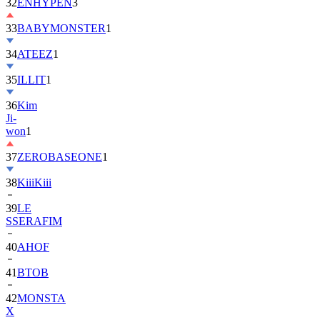
32
ENHYPEN
3
33
BABYMONSTER
1
34
ATEEZ
1
35
ILLIT
1
36
Kim
Ji-
won
1
37
ZEROBASEONE
1
38
KiiiKiii
39
LE
SSERAFIM
40
AHOF
41
BTOB
42
MONSTA
X