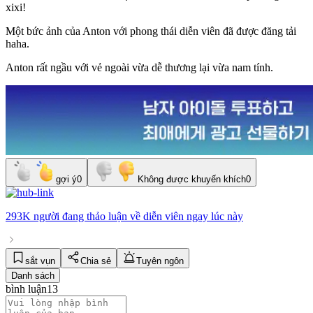
xixi!
Một bức ảnh của Anton với phong thái diễn viên đã được đăng tải
haha.
Anton rất ngầu với vẻ ngoài vừa dễ thương lại vừa nam tính.
gợi ý
0
Không được khuyến khích
0
293K người
đang thảo luận về
diễn viên
ngay lúc này
sắt vụn
Chia sẻ
Tuyên ngôn
Danh sách
bình luận
13