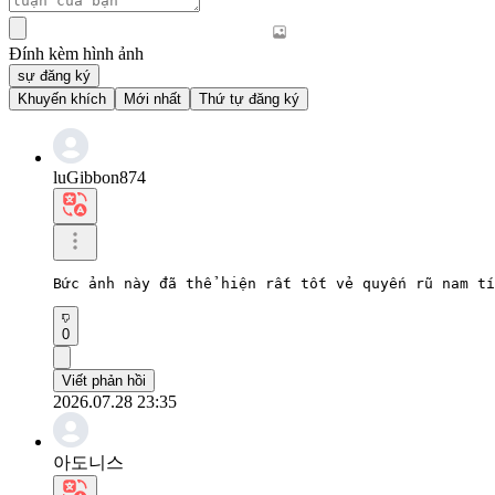
Đính kèm hình ảnh
sự đăng ký
Khuyến khích
Mới nhất
Thứ tự đăng ký
luGibbon874
Bức ảnh này đã thể hiện rất tốt vẻ quyến rũ nam tí
0
Viết phản hồi
2026.07.28 23:35
아도니스