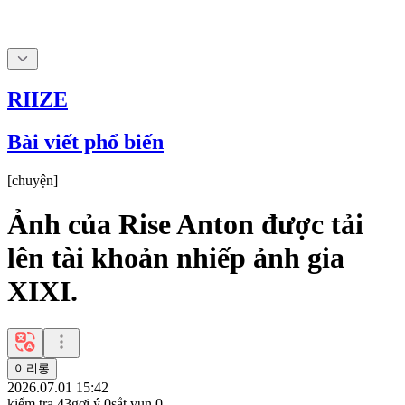
RIIZE
Bài viết phổ biến
[
chuyện
]
Ảnh của Rise Anton được tải
lên tài khoản nhiếp ảnh gia
XIXI.
이리롱
2026.07.01 15:42
kiểm tra
43
gợi ý
0
sắt vụn
0