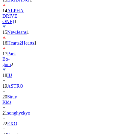
14
ALPHA
DRIVE
ONE)
1
15
NewJeans
1
16
Hearts2Hearts
1
17
Park
Bo-
gum
2
18
IU
19
ASTRO
20
Stray
Kids
21
songhyekyo
22
EXO