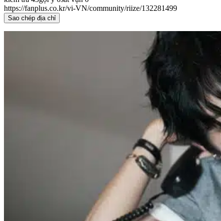
https://fanplus.co.kr/vi-VN/community/riize/132281499
Sao chép địa chỉ