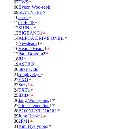
07
TWS
08
Byeon Woo-seok
09
SEVENTEEN
10
aespa
11
CORTIS
12
SHINee
13
BIGBANG
1
14
ALPHA DRIVE ONE)
1
15
NewJeans
1
16
Hearts2Hearts
1
17
Park Bo-gum
2
18
IU
19
ASTRO
20
Stray Kids
21
songhyekyo
22
EXO
23
Suzy
1
24
TXT
1
25
IDID
4
26
Jang Won-young
1
27
Girls' Generation
1
28
BOYNEXTDOOR
1
29
Jung Hae-in
1
30
2PM
1
31
Kim Hye-yoon
3