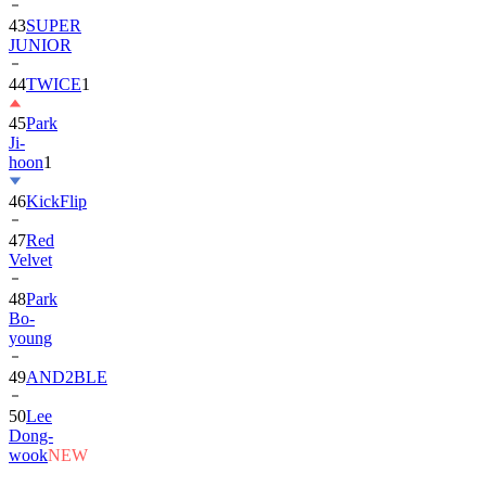
43
SUPER
JUNIOR
44
TWICE
1
45
Park
Ji-
hoon
1
46
KickFlip
47
Red
Velvet
48
Park
Bo-
young
49
AND2BLE
50
Lee
Dong-
wook
NEW