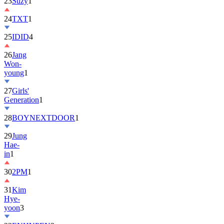
23
Suzy
1
24
TXT
1
25
IDID
4
26
Jang
Won-
young
1
27
Girls'
Generation
1
28
BOYNEXTDOOR
1
29
Jung
Hae-
in
1
30
2PM
1
31
Kim
Hye-
yoon
3