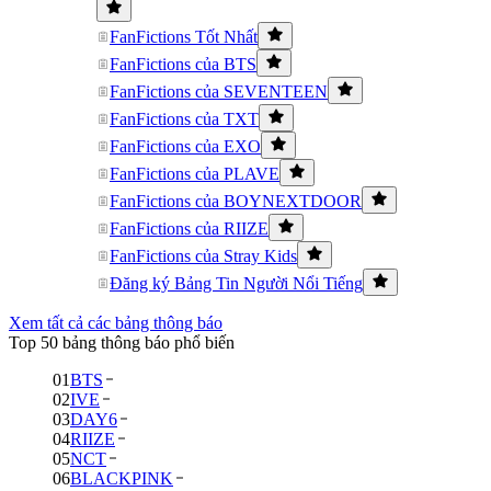
FanFictions Tốt Nhất
FanFictions của BTS
FanFictions của SEVENTEEN
FanFictions của TXT
FanFictions của EXO
FanFictions của PLAVE
FanFictions của BOYNEXTDOOR
FanFictions của RIIZE
FanFictions của Stray Kids
Đăng ký Bảng Tin Người Nổi Tiếng
Xem tất cả các bảng thông báo
Top 50 bảng thông báo phổ biến
01
BTS
02
IVE
03
DAY6
04
RIIZE
05
NCT
06
BLACKPINK