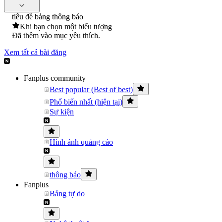
tiêu đề bảng thông báo
Khi bạn chọn một biểu tượng
Đã thêm vào mục yêu thích.
Xem tất cả bài đăng
Fanplus community
Best popular (Best of best)
Phổ biến nhất (hiện tại)
Sự kiện
Hình ảnh quảng cáo
thông báo
Fanplus
Bảng tự do