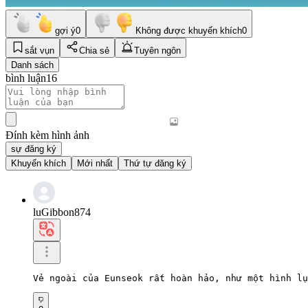
gợi ý
0
Không được khuyến khích
0
sắt vụn
Chia sẻ
Tuyên ngôn
Danh sách
bình luận
16
Đính kèm hình ảnh
sự đăng ký
Khuyến khích
Mới nhất
Thứ tự đăng ký
luGibbon874
Vẻ ngoài của Eunseok rất hoàn hảo, như một hình lụ