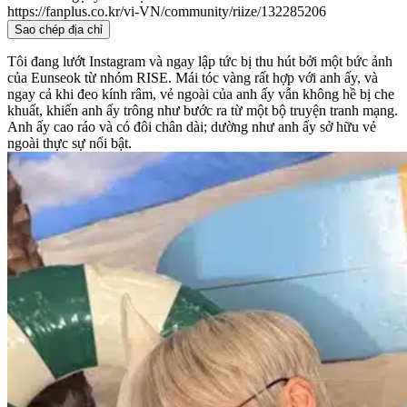
https://fanplus.co.kr/vi-VN/community/riize/132285206
Sao chép địa chỉ
Tôi đang lướt Instagram và ngay lập tức bị thu hút bởi một bức ảnh
của Eunseok từ nhóm RISE. Mái tóc vàng rất hợp với anh ấy, và
ngay cả khi đeo kính râm, vẻ ngoài của anh ấy vẫn không hề bị che
khuất, khiến anh ấy trông như bước ra từ một bộ truyện tranh mạng.
Anh ấy cao ráo và có đôi chân dài; dường như anh ấy sở hữu vẻ
ngoài thực sự nổi bật.