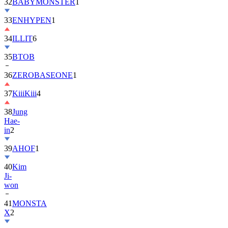
32
BABYMONSTER
1
33
ENHYPEN
1
34
ILLIT
6
35
BTOB
36
ZEROBASEONE
1
37
KiiiKiii
4
38
Jung
Hae-
in
2
39
AHOF
1
40
Kim
Ji-
won
41
MONSTA
X
2