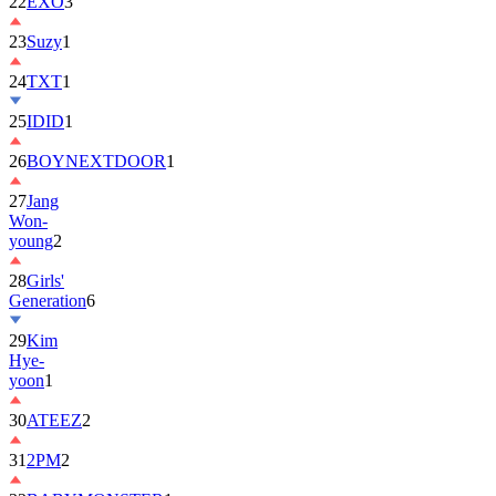
22
EXO
3
23
Suzy
1
24
TXT
1
25
IDID
1
26
BOYNEXTDOOR
1
27
Jang
Won-
young
2
28
Girls'
Generation
6
29
Kim
Hye-
yoon
1
30
ATEEZ
2
31
2PM
2