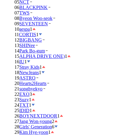
05
NCT
06
BLACKPINK
07
TWS
08
Byeon Woo-seok
09
SEVENTEEN
10
aespa
1
11
CORTIS
1
12
BIGBANG
13
SHINee
14
Park Bo-gum
15
ALPHA DRIVE ONE)
1
16
IU
1
17
Stray Kids
1
18
NewJeans
1
19
ASTRO
20
Hearts2Hearts
21
songhyekyo
22
EXO
3
23
Suzy
1
24
TXT
1
25
IDID
1
26
BOYNEXTDOOR
1
27
Jang Won-young
2
28
Girls' Generation
6
29
Kim Hye-yoon
1