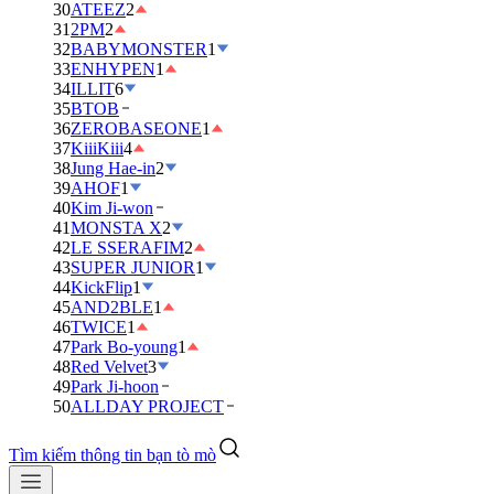
30
ATEEZ
2
31
2PM
2
32
BABYMONSTER
1
33
ENHYPEN
1
34
ILLIT
6
35
BTOB
36
ZEROBASEONE
1
37
KiiiKiii
4
38
Jung Hae-in
2
39
AHOF
1
40
Kim Ji-won
41
MONSTA X
2
42
LE SSERAFIM
2
43
SUPER JUNIOR
1
44
KickFlip
1
45
AND2BLE
1
46
TWICE
1
47
Park Bo-young
1
48
Red Velvet
3
49
Park Ji-hoon
50
ALLDAY PROJECT
Tìm kiếm thông tin bạn tò mò