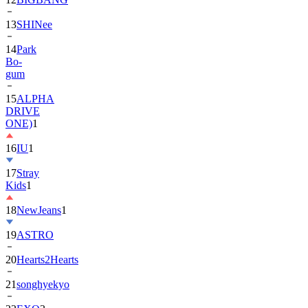
13
SHINee
14
Park
Bo-
gum
15
ALPHA
DRIVE
ONE)
1
16
IU
1
17
Stray
Kids
1
18
NewJeans
1
19
ASTRO
20
Hearts2Hearts
21
songhyekyo