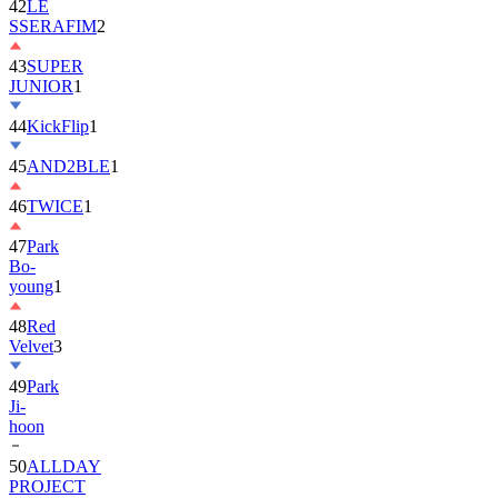
42
LE
SSERAFIM
2
43
SUPER
JUNIOR
1
44
KickFlip
1
45
AND2BLE
1
46
TWICE
1
47
Park
Bo-
young
1
48
Red
Velvet
3
49
Park
Ji-
hoon
50
ALLDAY
PROJECT