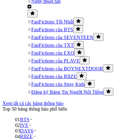
Nghệ thuật fan
FanFictions Tốt Nhất
FanFictions của BTS
FanFictions của SEVENTEEN
FanFictions của TXT
FanFictions của EXO
FanFictions của PLAVE
FanFictions của BOYNEXTDOOR
FanFictions của RIIZE
FanFictions của Stray Kids
Đăng ký Bảng Tin Người Nổi Tiếng
Xem tất cả các bảng thông báo
Top 50 bảng thông báo phổ biến
01
BTS
02
IVE
03
DAY6
04
RIIZE