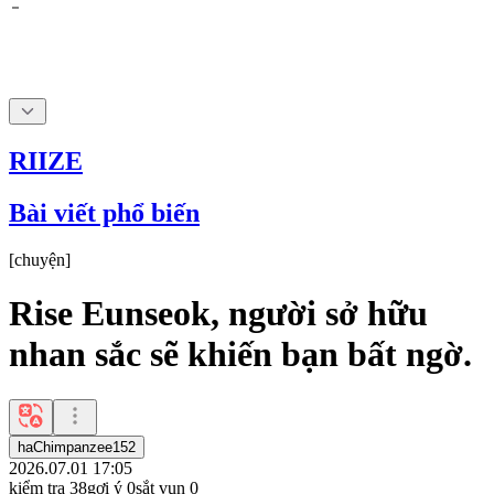
RIIZE
Bài viết phổ biến
[
chuyện
]
Rise Eunseok, người sở hữu
nhan sắc sẽ khiến bạn bất ngờ.
haChimpanzee152
2026.07.01 17:05
kiểm tra
38
gợi ý
0
sắt vụn
0