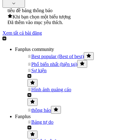
tiêu đề bảng thông báo
Khi bạn chọn một biểu tượng
Đã thêm vào mục yêu thích.
Xem tất cả bài đăng
Fanplus community
Best popular (Best of best)
Phổ biến nhất (hiện tại)
Sự kiện
Hình ảnh quảng cáo
thông báo
Fanplus
Bảng tự do