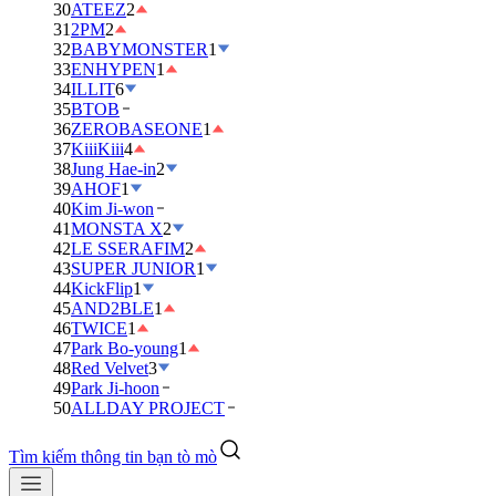
30
ATEEZ
2
31
2PM
2
32
BABYMONSTER
1
33
ENHYPEN
1
34
ILLIT
6
35
BTOB
36
ZEROBASEONE
1
37
KiiiKiii
4
38
Jung Hae-in
2
39
AHOF
1
40
Kim Ji-won
41
MONSTA X
2
42
LE SSERAFIM
2
43
SUPER JUNIOR
1
44
KickFlip
1
45
AND2BLE
1
46
TWICE
1
47
Park Bo-young
1
48
Red Velvet
3
49
Park Ji-hoon
50
ALLDAY PROJECT
Tìm kiếm thông tin bạn tò mò