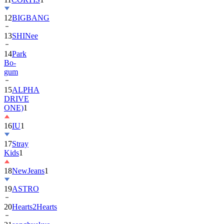
13
SHINee
14
Park
Bo-
gum
15
ALPHA
DRIVE
ONE)
1
16
IU
1
17
Stray
Kids
1
18
NewJeans
1
19
ASTRO
20
Hearts2Hearts
21
songhyekyo