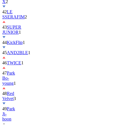
42
LE
SSERAFIM
2
43
SUPER
JUNIOR
1
44
KickFlip
1
45
AND2BLE
1
46
TWICE
1
47
Park
Bo-
young
1
48
Red
Velvet
3
49
Park
Ji-
hoon
50
ALLDAY
PROJECT