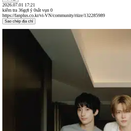
2026.07.01 17:21
kiểm tra
36
gợi ý
0
sắt vụn
0
https://fanplus.co.kr/vi-VN/community/riize/132285989
Sao chép địa chỉ