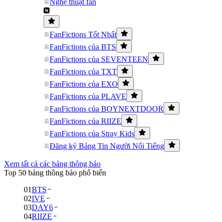
Nghệ thuật fan
FanFictions Tốt Nhất
FanFictions của BTS
FanFictions của SEVENTEEN
FanFictions của TXT
FanFictions của EXO
FanFictions của PLAVE
FanFictions của BOYNEXTDOOR
FanFictions của RIIZE
FanFictions của Stray Kids
Đăng ký Bảng Tin Người Nổi Tiếng
Xem tất cả các bảng thông báo
Top 50 bảng thông báo phổ biến
01
BTS
02
IVE
03
DAY6
04
RIIZE