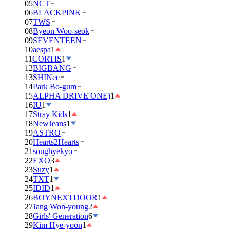
05
NCT
06
BLACKPINK
07
TWS
08
Byeon Woo-seok
09
SEVENTEEN
10
aespa
1
11
CORTIS
1
12
BIGBANG
13
SHINee
14
Park Bo-gum
15
ALPHA DRIVE ONE)
1
16
IU
1
17
Stray Kids
1
18
NewJeans
1
19
ASTRO
20
Hearts2Hearts
21
songhyekyo
22
EXO
3
23
Suzy
1
24
TXT
1
25
IDID
1
26
BOYNEXTDOOR
1
27
Jang Won-young
2
28
Girls' Generation
6
29
Kim Hye-yoon
1