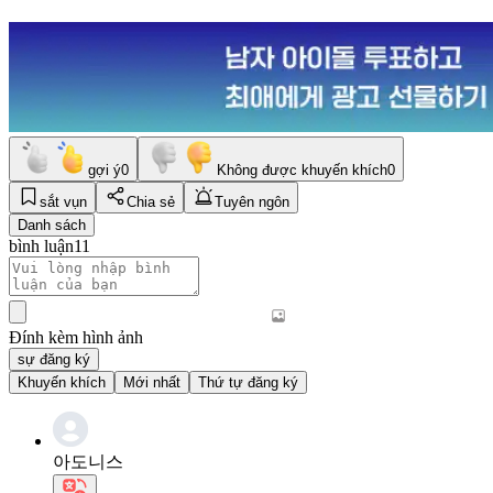
gợi ý
0
Không được khuyến khích
0
sắt vụn
Chia sẻ
Tuyên ngôn
Danh sách
bình luận
11
Đính kèm hình ảnh
sự đăng ký
Khuyến khích
Mới nhất
Thứ tự đăng ký
아도니스