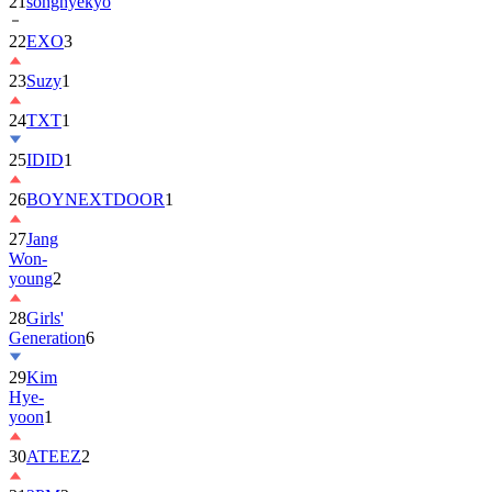
22
EXO
3
23
Suzy
1
24
TXT
1
25
IDID
1
26
BOYNEXTDOOR
1
27
Jang
Won-
young
2
28
Girls'
Generation
6
29
Kim
Hye-
yoon
1
30
ATEEZ
2
31
2PM
2