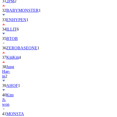
32
BABYMONSTER
1
33
ENHYPEN
1
34
ILLIT
6
35
BTOB
36
ZEROBASEONE
1
37
KiiiKiii
4
38
Jung
Hae-
in
2
39
AHOF
1
40
Kim
Ji-
won
41
MONSTA
X
2