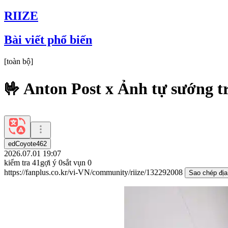
RIIZE
Bài viết phổ biến
[
toàn bộ
]
🤟 Anton Post x Ảnh tự sướng t
edCoyote462
2026.07.01 19:07
kiểm tra
41
gợi ý
0
sắt vụn
0
https://fanplus.co.kr/vi-VN/community/riize/132292008
Sao chép địa