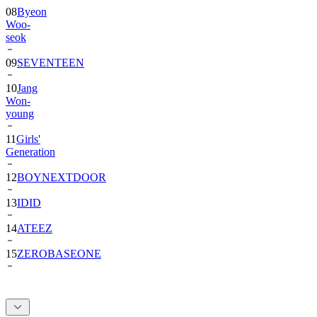
seok
09
SEVENTEEN
10
Jang
Won-
young
11
Girls'
Generation
12
BOYNEXTDOOR
13
IDID
14
ATEEZ
15
ZEROBASEONE