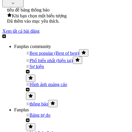
tiêu đề bảng thông báo
Khi bạn chọn một biểu tượng
Đã thêm vào mục yêu thích.
Xem tất cả bài đăng
Fanplus community
Best popular (Best of best)
Phổ biến nhất (hiện tại)
Sự kiện
Hình ảnh quảng cáo
thông báo
Fanplus
Bảng tự do