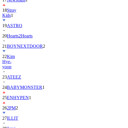
18
Stray
Kids
1
19
ASTRO
20
Hearts2Hearts
21
BOYNEXTDOOR
2
22
Kim
Hye-
yoon
23
ATEEZ
24
BABYMONSTER
1
25
ENHYPEN
1
26
2PM
2
27
ILLIT