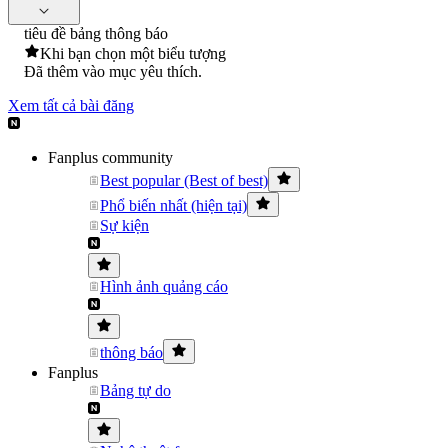
tiêu đề bảng thông báo
Khi bạn chọn một biểu tượng
Đã thêm vào mục yêu thích.
Xem tất cả bài đăng
Fanplus community
Best popular (Best of best)
Phổ biến nhất (hiện tại)
Sự kiện
Hình ảnh quảng cáo
thông báo
Fanplus
Bảng tự do