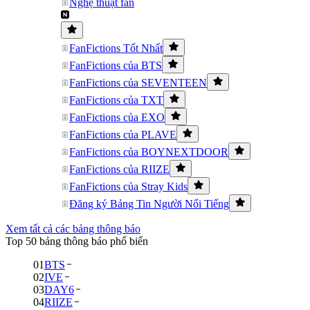
Nghệ thuật fan
FanFictions Tốt Nhất
FanFictions của BTS
FanFictions của SEVENTEEN
FanFictions của TXT
FanFictions của EXO
FanFictions của PLAVE
FanFictions của BOYNEXTDOOR
FanFictions của RIIZE
FanFictions của Stray Kids
Đăng ký Bảng Tin Người Nổi Tiếng
Xem tất cả các bảng thông báo
Top 50 bảng thông báo phổ biến
01
BTS
02
IVE
03
DAY6
04
RIIZE