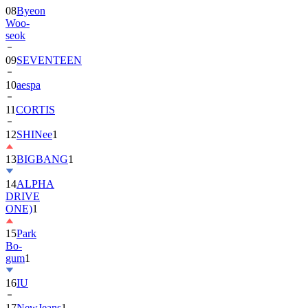
08
Byeon
Woo-
seok
09
SEVENTEEN
10
aespa
11
CORTIS
12
SHINee
1
13
BIGBANG
1
14
ALPHA
DRIVE
ONE)
1
15
Park
Bo-
gum
1
16
IU
17
NewJeans
1