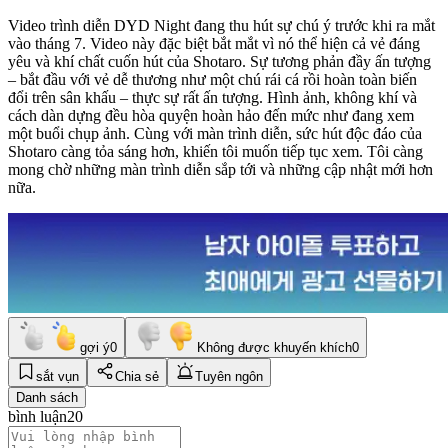
Video trình diễn DYD Night đang thu hút sự chú ý trước khi ra mắt
vào tháng 7. Video này đặc biệt bắt mắt vì nó thể hiện cả vẻ đáng
yêu và khí chất cuốn hút của Shotaro. Sự tương phản đầy ấn tượng
– bắt đầu với vẻ dễ thương như một chú rái cá rồi hoàn toàn biến
đổi trên sân khấu – thực sự rất ấn tượng. Hình ảnh, không khí và
cách dàn dựng đều hòa quyện hoàn hảo đến mức như đang xem
một buổi chụp ảnh. Cùng với màn trình diễn, sức hút độc đáo của
Shotaro càng tỏa sáng hơn, khiến tôi muốn tiếp tục xem. Tôi càng
mong chờ những màn trình diễn sắp tới và những cập nhật mới hơn
nữa.
gợi ý
0
Không được khuyến khích
0
sắt vụn
Chia sẻ
Tuyên ngôn
Danh sách
bình luận
20