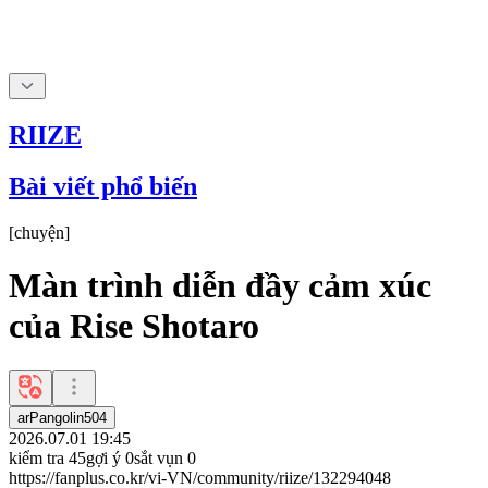
RIIZE
Bài viết phổ biến
[
chuyện
]
Màn trình diễn đầy cảm xúc
của Rise Shotaro
arPangolin504
2026.07.01 19:45
kiểm tra
45
gợi ý
0
sắt vụn
0
https://fanplus.co.kr/vi-VN/community/riize/132294048