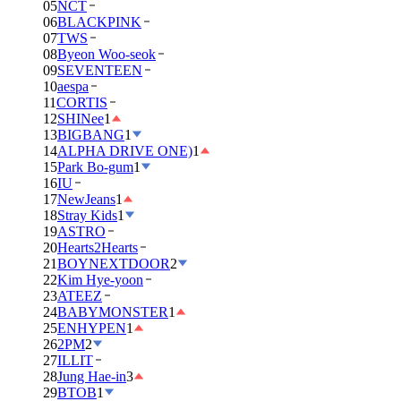
05
NCT
06
BLACKPINK
07
TWS
08
Byeon Woo-seok
09
SEVENTEEN
10
aespa
11
CORTIS
12
SHINee
1
13
BIGBANG
1
14
ALPHA DRIVE ONE)
1
15
Park Bo-gum
1
16
IU
17
NewJeans
1
18
Stray Kids
1
19
ASTRO
20
Hearts2Hearts
21
BOYNEXTDOOR
2
22
Kim Hye-yoon
23
ATEEZ
24
BABYMONSTER
1
25
ENHYPEN
1
26
2PM
2
27
ILLIT
28
Jung Hae-in
3
29
BTOB
1