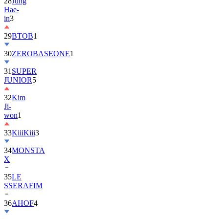
28
Jung
Hae-
in
3
29
BTOB
1
30
ZEROBASEONE
1
31
SUPER
JUNIOR
5
32
Kim
Ji-
won
1
33
KiiiKiii
3
34
MONSTA
X
35
LE
SSERAFIM
36
AHOF
4