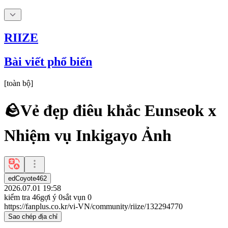
RIIZE
Bài viết phổ biến
[
toàn bộ
]
🪨Vẻ đẹp điêu khắc Eunseok x
Nhiệm vụ Inkigayo Ảnh
edCoyote462
2026.07.01 19:58
kiểm tra
46
gợi ý
0
sắt vụn
0
https://fanplus.co.kr/vi-VN/community/riize/132294770
Sao chép địa chỉ