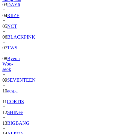
03
DAY6
04
RIIZE
05
NCT
06
BLACKPINK
07
TWS
08
Byeon
Woo-
seok
09
SEVENTEEN
10
aespa
11
CORTIS
12
SHINee
13
BIGBANG
14
ALPHA