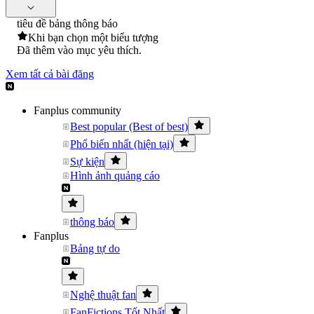
tiêu đề bảng thông báo
Khi bạn chọn một biểu tượng
Đã thêm vào mục yêu thích.
Xem tất cả bài đăng
Fanplus community
Best popular (Best of best)
Phổ biến nhất (hiện tại)
Sự kiện
Hình ảnh quảng cáo
thông báo
Fanplus
Bảng tự do
Nghệ thuật fan
FanFictions Tốt Nhất