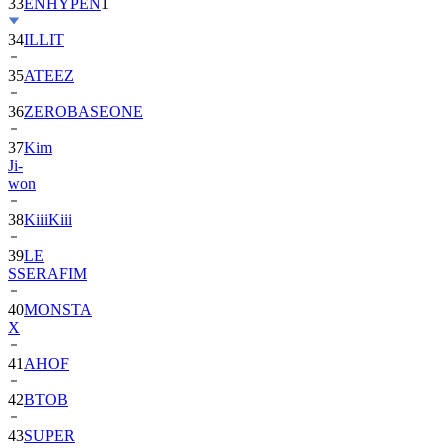
33
ENHYPEN
1
34
ILLIT
35
ATEEZ
36
ZEROBASEONE
37
Kim
Ji-
won
38
KiiiKiii
39
LE
SSERAFIM
40
MONSTA
X
41
AHOF
42
BTOB
43
SUPER