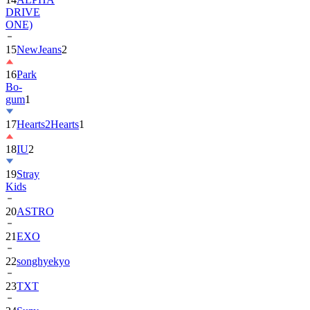
DRIVE
ONE)
15
NewJeans
2
16
Park
Bo-
gum
1
17
Hearts2Hearts
1
18
IU
2
19
Stray
Kids
20
ASTRO
21
EXO
22
songhyekyo
23
TXT