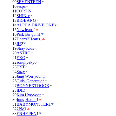
09
SEVENTEEN
10
aespa
11
CORTIS
12
SHINee
13
BIGBANG
14
ALPHA DRIVE ONE)
15
NewJeans
2
16
Park Bo-gum
1
17
Hearts2Hearts
1
18
IU
2
19
Stray Kids
20
ASTRO
21
EXO
22
songhyekyo
23
TXT
24
Suzy
25
Jang Won-young
26
Girls' Generation
27
BOYNEXTDOOR
28
IDID
29
Kim Hye-yoon
30
Jung Hae-in
1
31
BABYMONSTER
1
32
2PM
1
33
ENHYPEN
1