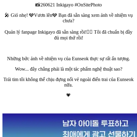
📸260621 Inkigayo #OnSitePhoto
🎤 Gió nhẹ! 🩶Vươn lên🩶 Bạn đã sẵn sàng xem ảnh về nhiệm vụ
chưa?
Quản lý fanpage Inkigayo đã sẵn sàng rồi!🤷‍♀️ Tôi đã chuẩn bị đầy
đủ mọi thứ rồi!
Những bức ảnh về nhiệm vụ của Eunseok thực sự rất ấn tượng.
Wow... đây chẳng phải là một tác phẩm nghệ thuật sao?
Trái tim tôi không thể chịu đựng nổi vẻ ngoài điển trai của Eunseok
nữa.
💗