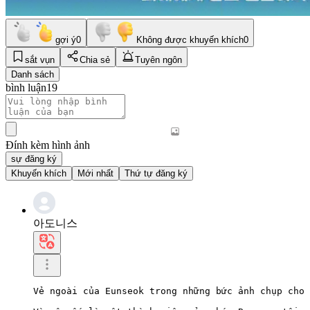
gợi ý
0
Không được khuyến khích
0
sắt vụn
Chia sẻ
Tuyên ngôn
Danh sách
bình luận
19
Đính kèm hình ảnh
sự đăng ký
Khuyến khích
Mới nhất
Thứ tự đăng ký
아도니스
Vẻ ngoài của Eunseok trong những bức ảnh chụp cho 