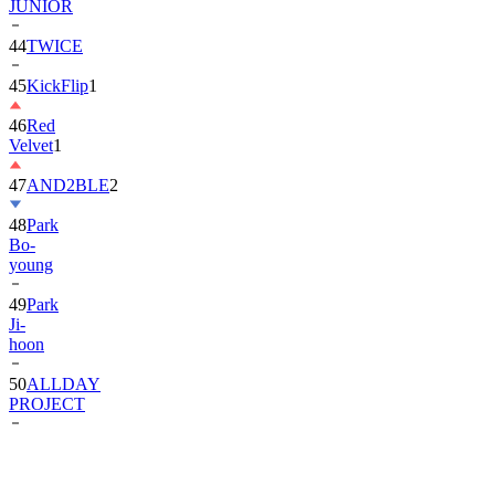
JUNIOR
44
TWICE
45
KickFlip
1
46
Red
Velvet
1
47
AND2BLE
2
48
Park
Bo-
young
49
Park
Ji-
hoon
50
ALLDAY
PROJECT