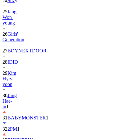
24
Suzy
25
Jang
Won-
young
26
Girls'
Generation
27
BOYNEXTDOOR
28
IDID
29
Kim
Hye-
yoon
30
Jung
Hae-
in
1
31
BABYMONSTER
1
32
2PM
1