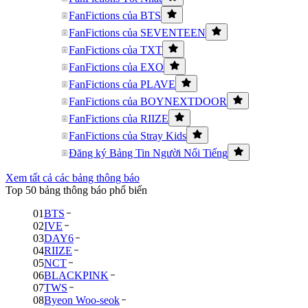
FanFictions của BTS
FanFictions của SEVENTEEN
FanFictions của TXT
FanFictions của EXO
FanFictions của PLAVE
FanFictions của BOYNEXTDOOR
FanFictions của RIIZE
FanFictions của Stray Kids
Đăng ký Bảng Tin Người Nổi Tiếng
Xem tất cả các bảng thông báo
Top 50 bảng thông báo phổ biến
01
BTS
02
IVE
03
DAY6
04
RIIZE
05
NCT
06
BLACKPINK
07
TWS
08
Byeon Woo-seok