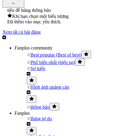
tiêu đề bảng thông báo
Khi bạn chọn một biểu tượng
Đã thêm vào mục yêu thích.
Xem tất cả bài đăng
Fanplus community
Best popular (Best of best)
Phổ biến nhất (hiện tại)
Sự kiện
Hình ảnh quảng cáo
thông báo
Fanplus
Bảng tự do