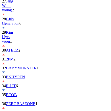
27
Jang
Won-
young
2
28
Girls'
Generation
6
29
Kim
Hye-
yoon
1
30
ATEEZ
2
31
2PM
2
32
BABYMONSTER
1
33
ENHYPEN
1
34
ILLIT
6
35
BTOB
36
ZEROBASEONE
1