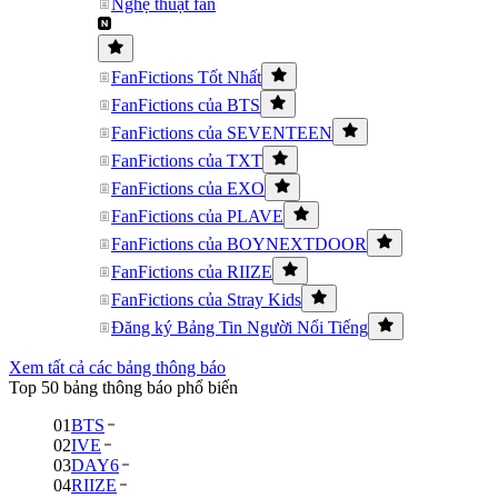
Nghệ thuật fan
FanFictions Tốt Nhất
FanFictions của BTS
FanFictions của SEVENTEEN
FanFictions của TXT
FanFictions của EXO
FanFictions của PLAVE
FanFictions của BOYNEXTDOOR
FanFictions của RIIZE
FanFictions của Stray Kids
Đăng ký Bảng Tin Người Nổi Tiếng
Xem tất cả các bảng thông báo
Top 50 bảng thông báo phổ biến
01
BTS
02
IVE
03
DAY6
04
RIIZE