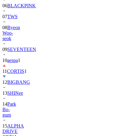
06
BLACKPINK
07
TWS
08
Byeon
Woo-
seok
09
SEVENTEEN
10
aespa
1
11
CORTIS
1
12
BIGBANG
13
SHINee
14
Park
Bo-
gum
15
ALPHA
DRIVE