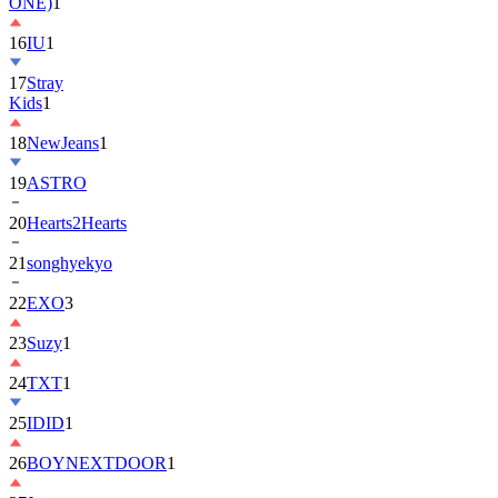
ONE)
1
16
IU
1
17
Stray
Kids
1
18
NewJeans
1
19
ASTRO
20
Hearts2Hearts
21
songhyekyo
22
EXO
3
23
Suzy
1
24
TXT
1
25
IDID
1
26
BOYNEXTDOOR
1