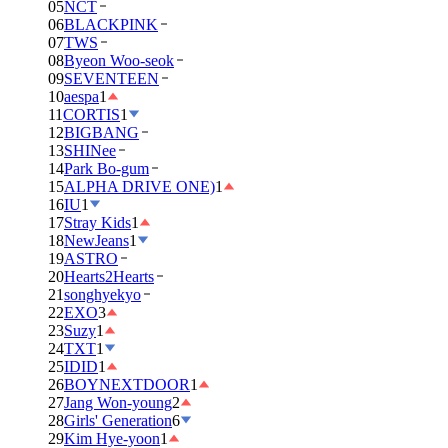
05
NCT
06
BLACKPINK
07
TWS
08
Byeon Woo-seok
09
SEVENTEEN
10
aespa
1
11
CORTIS
1
12
BIGBANG
13
SHINee
14
Park Bo-gum
15
ALPHA DRIVE ONE)
1
16
IU
1
17
Stray Kids
1
18
NewJeans
1
19
ASTRO
20
Hearts2Hearts
21
songhyekyo
22
EXO
3
23
Suzy
1
24
TXT
1
25
IDID
1
26
BOYNEXTDOOR
1
27
Jang Won-young
2
28
Girls' Generation
6
29
Kim Hye-yoon
1