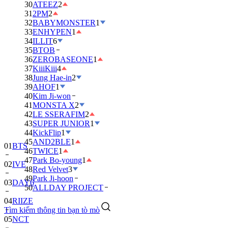
30
ATEEZ
2
31
2PM
2
32
BABYMONSTER
1
33
ENHYPEN
1
34
ILLIT
6
35
BTOB
36
ZEROBASEONE
1
37
KiiiKiii
4
38
Jung Hae-in
2
39
AHOF
1
40
Kim Ji-won
41
MONSTA X
2
42
LE SSERAFIM
2
43
SUPER JUNIOR
1
44
KickFlip
1
45
AND2BLE
1
01
BTS
46
TWICE
1
47
Park Bo-young
1
02
IVE
48
Red Velvet
3
49
Park Ji-hoon
03
DAY6
50
ALLDAY PROJECT
04
RIIZE
Tìm kiếm thông tin bạn tò mò
05
NCT