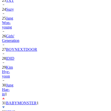
24
Suzy
25
Jang
Won-
young
26
Girls'
Generation
27
BOYNEXTDOOR
28
IDID
29
Kim
Hye-
yoon
30
Jung
Hae-
in
1
31
BABYMONSTER
1
32
2PM
1