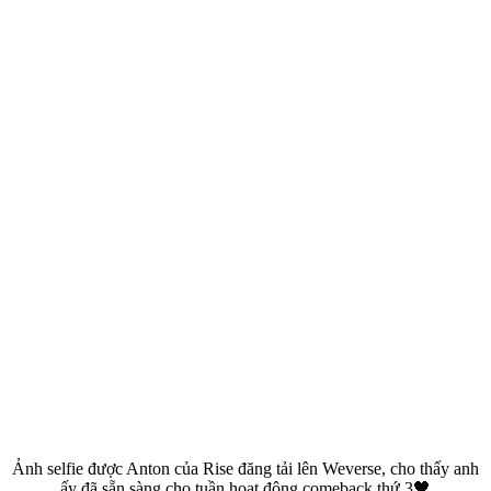
Ảnh selfie được Anton của Rise đăng tải lên Weverse, cho thấy anh
ấy đã sẵn sàng cho tuần hoạt động comeback thứ 3🖤