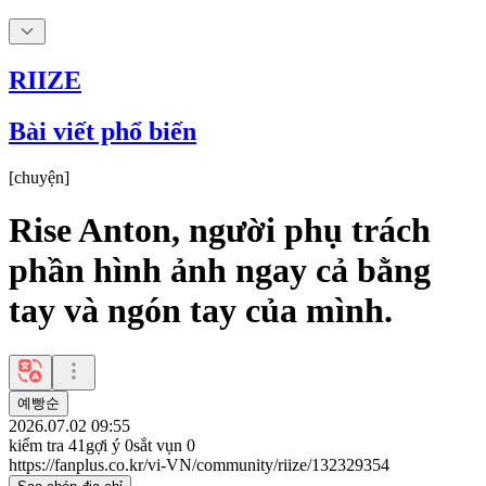
RIIZE
Bài viết phổ biến
[
chuyện
]
Rise Anton, người phụ trách
phần hình ảnh ngay cả bằng
tay và ngón tay của mình.
예빵순
2026.07.02 09:55
kiểm tra
41
gợi ý
0
sắt vụn
0
https://fanplus.co.kr/vi-VN/community/riize/132329354