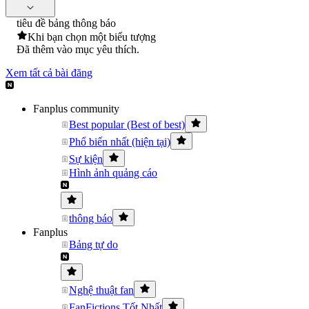
tiêu đề bảng thông báo
Khi bạn chọn một biểu tượng
Đã thêm vào mục yêu thích.
Xem tất cả bài đăng
Fanplus community
Best popular (Best of best)
Phổ biến nhất (hiện tại)
Sự kiện
Hình ảnh quảng cáo
thông báo
Fanplus
Bảng tự do
Nghệ thuật fan
FanFictions Tốt Nhất