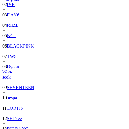
03
DAY6
04
RIIZE
05
NCT
06
BLACKPINK
07
TWS
08
Byeon
Woo-
seok
09
SEVENTEEN
10
aespa
11
CORTIS
12
SHINee
13
BIGBANG
14
ALPHA