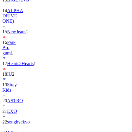
DRIVE
ONE)
15
NewJeans
2
16
Park
Bo-
gum
1
17
Hearts2Hearts
1
18
IU
2
19
Stray
Kids
20
ASTRO
21
EXO
22
songhyekyo
23
TXT