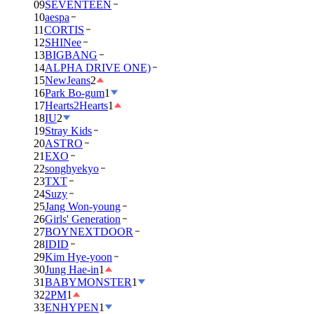
09
SEVENTEEN
10
aespa
11
CORTIS
12
SHINee
13
BIGBANG
14
ALPHA DRIVE ONE)
15
NewJeans
2
16
Park Bo-gum
1
17
Hearts2Hearts
1
18
IU
2
19
Stray Kids
20
ASTRO
21
EXO
22
songhyekyo
23
TXT
24
Suzy
25
Jang Won-young
26
Girls' Generation
27
BOYNEXTDOOR
28
IDID
29
Kim Hye-yoon
30
Jung Hae-in
1
31
BABYMONSTER
1
32
2PM
1
33
ENHYPEN
1