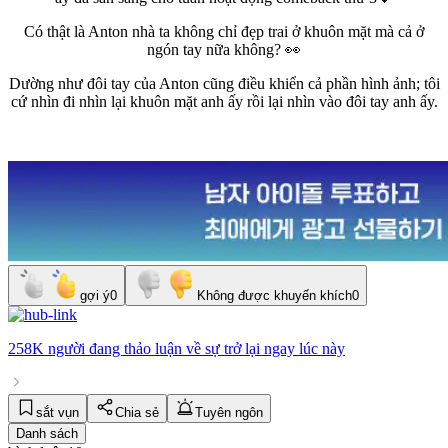
Có thật là Anton nhà ta không chỉ đẹp trai ở khuôn mặt mà cả ở
ngón tay nữa không? 👀
Dường như đôi tay của Anton cũng điều khiển cả phần hình ảnh; tôi
cứ nhìn đi nhìn lại khuôn mặt anh ấy rồi lại nhìn vào đôi tay anh ấy.
gợi ý
0
Không được khuyến khích
0
258K người
đang thảo luận về
sự trở lại
ngay lúc này
sắt vụn
Chia sẻ
Tuyên ngôn
Danh sách