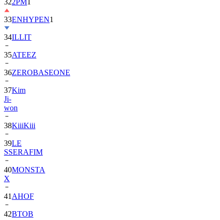
33
ENHYPEN
1
34
ILLIT
35
ATEEZ
36
ZEROBASEONE
37
Kim
Ji-
won
38
KiiiKiii
39
LE
SSERAFIM
40
MONSTA
X
41
AHOF
42
BTOB
43
SUPER