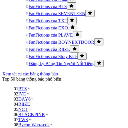
FanFictions của BTS
FanFictions của SEVENTEEN
FanFictions của TXT
FanFictions của EXO
FanFictions của PLAVE
FanFictions của BOYNEXTDOOR
FanFictions của RIIZE
FanFictions của Stray Kids
Đăng ký Bảng Tin Người Nổi Tiếng
Xem tất cả các bảng thông báo
Top 50 bảng thông báo phổ biến
01
BTS
02
IVE
03
DAY6
04
RIIZE
05
NCT
06
BLACKPINK
07
TWS
08
Byeon Woo-seok