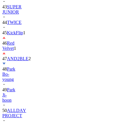
JUNIOR
44
TWICE
45
KickFlip
1
46
Red
Velvet
1
47
AND2BLE
2
48
Park
Bo-
young
49
Park
Ji-
hoon
50
ALLDAY
PROJECT