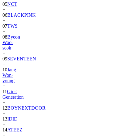
06
BLACKPINK
07
TWS
08
Byeon
Woo-
seok
09
SEVENTEEN
10
Jang
Won-
young
11
Girls'
Generation
12
BOYNEXTDOOR
13
IDID
14
ATEEZ
15
ZEROBASEONE