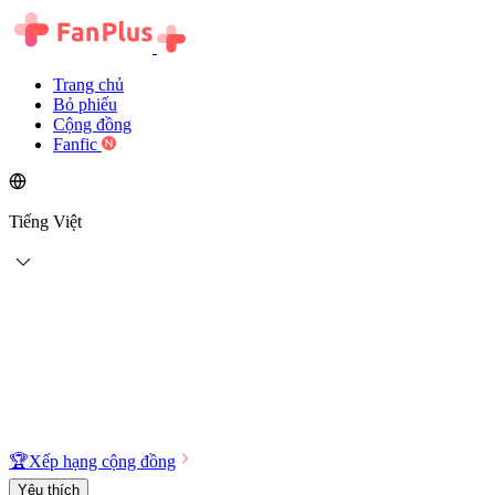
Trang chủ
Bỏ phiếu
Cộng đồng
Fanfic
Tiếng Việt
🏆
Xếp hạng cộng đồng
Yêu thích