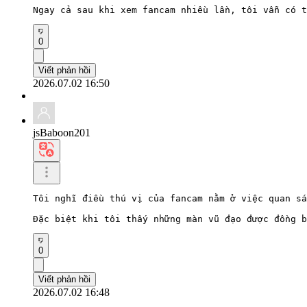
Ngay cả sau khi xem fancam nhiều lần, tôi vẫn có t
0
Viết phản hồi
2026.07.02 16:50
jsBaboon201
Tôi nghĩ điều thú vị của fancam nằm ở việc quan sá
Đặc biệt khi tôi thấy những màn vũ đạo được đồng b
0
Viết phản hồi
2026.07.02 16:48