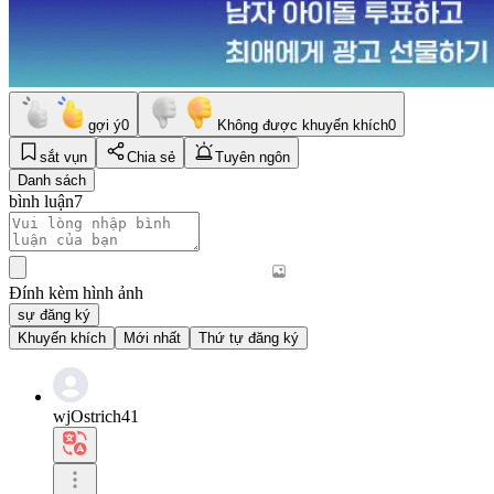
gợi ý
0
Không được khuyến khích
0
sắt vụn
Chia sẻ
Tuyên ngôn
Danh sách
bình luận
7
Đính kèm hình ảnh
sự đăng ký
Khuyến khích
Mới nhất
Thứ tự đăng ký
wjOstrich41