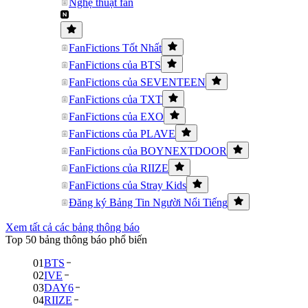
Nghệ thuật fan
FanFictions Tốt Nhất
FanFictions của BTS
FanFictions của SEVENTEEN
FanFictions của TXT
FanFictions của EXO
FanFictions của PLAVE
FanFictions của BOYNEXTDOOR
FanFictions của RIIZE
FanFictions của Stray Kids
Đăng ký Bảng Tin Người Nổi Tiếng
Xem tất cả các bảng thông báo
Top 50 bảng thông báo phổ biến
01
BTS
02
IVE
03
DAY6
04
RIIZE