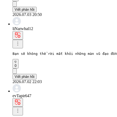
Viết phản hồi
2026.07.03 20:50
liNarwhal12
Bạn sẽ không thể rời mắt khỏi những màn vũ đạo đồn
0
Viết phản hồi
2026.07.02 22:03
evTapir647