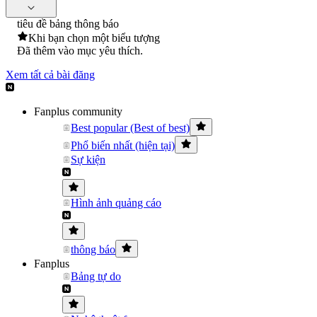
tiêu đề bảng thông báo
Khi bạn chọn một biểu tượng
Đã thêm vào mục yêu thích.
Xem tất cả bài đăng
Fanplus community
Best popular (Best of best)
Phổ biến nhất (hiện tại)
Sự kiện
Hình ảnh quảng cáo
thông báo
Fanplus
Bảng tự do