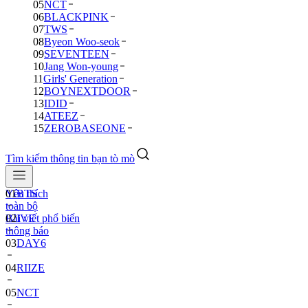
05
NCT
06
BLACKPINK
07
TWS
08
Byeon Woo-seok
09
SEVENTEEN
10
Jang Won-young
11
Girls' Generation
12
BOYNEXTDOOR
13
IDID
14
ATEEZ
15
ZEROBASEONE
Tìm kiếm thông tin bạn tò mò
Yêu thích
01
BTS
toàn bộ
Bài viết phổ biến
02
IVE
thông báo
03
DAY6
04
RIIZE
05
NCT