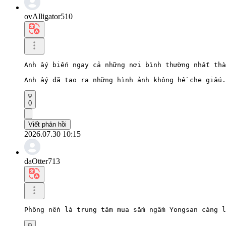
ovAlligator510
Anh ấy biến ngay cả những nơi bình thường nhất thà
Anh ấy đã tạo ra những hình ảnh không hề che giấu.
0
Viết phản hồi
2026.07.30 10:15
daOtter713
Phông nền là trung tâm mua sắm ngầm Yongsan càng l