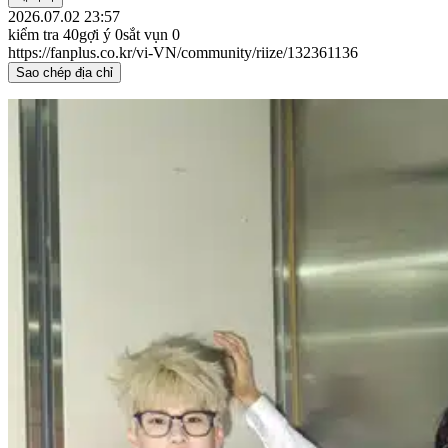
2026.07.02 23:57
kiểm tra
40
gợi ý
0
sắt vụn
0
https://fanplus.co.kr/vi-VN/community/riize/132361136
Sao chép địa chỉ