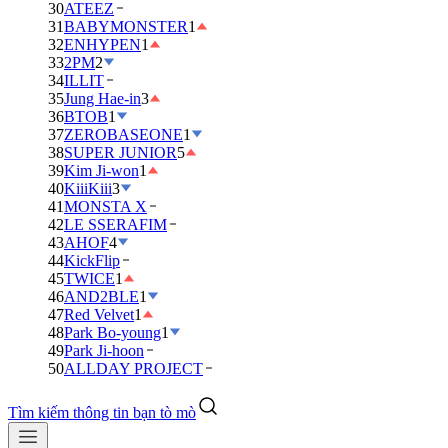
30
ATEEZ
31
BABYMONSTER
1
32
ENHYPEN
1
33
2PM
2
34
ILLIT
35
Jung Hae-in
3
36
BTOB
1
37
ZEROBASEONE
1
38
SUPER JUNIOR
5
39
Kim Ji-won
1
40
KiiiKiii
3
41
MONSTA X
42
LE SSERAFIM
43
AHOF
4
44
KickFlip
45
TWICE
1
46
AND2BLE
1
47
Red Velvet
1
48
Park Bo-young
1
49
Park Ji-hoon
50
ALLDAY PROJECT
Tìm kiếm thông tin bạn tò mò