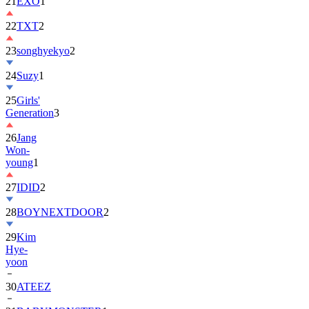
22
TXT
2
23
songhyekyo
2
24
Suzy
1
25
Girls'
Generation
3
26
Jang
Won-
young
1
27
IDID
2
28
BOYNEXTDOOR
2
29
Kim
Hye-
yoon
30
ATEEZ
31
BABYMONSTER
1