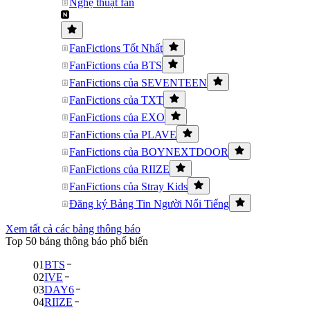
Nghệ thuật fan
FanFictions Tốt Nhất
FanFictions của BTS
FanFictions của SEVENTEEN
FanFictions của TXT
FanFictions của EXO
FanFictions của PLAVE
FanFictions của BOYNEXTDOOR
FanFictions của RIIZE
FanFictions của Stray Kids
Đăng ký Bảng Tin Người Nổi Tiếng
Xem tất cả các bảng thông báo
Top 50 bảng thông báo phổ biến
01
BTS
02
IVE
03
DAY6
04
RIIZE