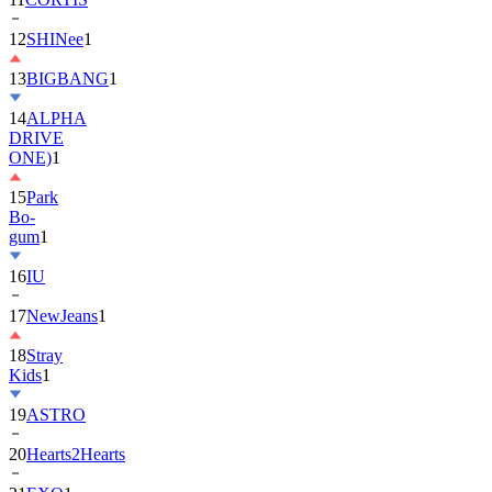
13
BIGBANG
1
14
ALPHA
DRIVE
ONE)
1
15
Park
Bo-
gum
1
16
IU
17
NewJeans
1
18
Stray
Kids
1
19
ASTRO
20
Hearts2Hearts
21
EXO
1