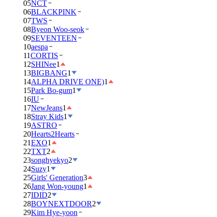
05
NCT
06
BLACKPINK
07
TWS
08
Byeon Woo-seok
09
SEVENTEEN
10
aespa
11
CORTIS
12
SHINee
1
13
BIGBANG
1
14
ALPHA DRIVE ONE)
1
15
Park Bo-gum
1
16
IU
17
NewJeans
1
18
Stray Kids
1
19
ASTRO
20
Hearts2Hearts
21
EXO
1
22
TXT
2
23
songhyekyo
2
24
Suzy
1
25
Girls' Generation
3
26
Jang Won-young
1
27
IDID
2
28
BOYNEXTDOOR
2
29
Kim Hye-yoon