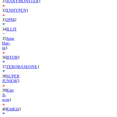
32
ENHYPEN
1
33
2PM
2
34
ILLIT
35
Jung
Hae-
in
3
36
BTOB
1
37
ZEROBASEONE
1
38
SUPER
JUNIOR
5
39
Kim
Ji-
won
1
40
KiiiKiii
3
41
MONSTA
X