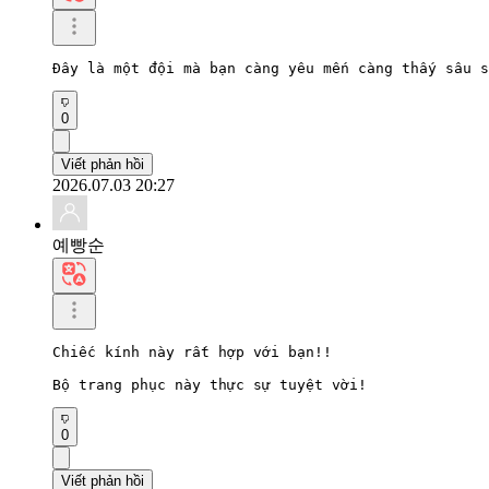
Đây là một đội mà bạn càng yêu mến càng thấy sâu s
0
Viết phản hồi
2026.07.03 20:27
예빵순
Chiếc kính này rất hợp với bạn!!

Bộ trang phục này thực sự tuyệt vời!
0
Viết phản hồi