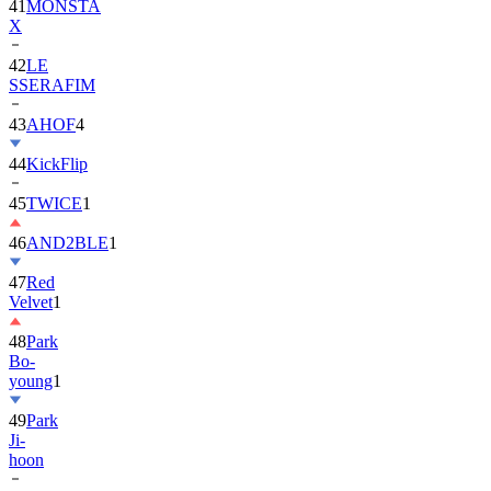
42
LE
SSERAFIM
43
AHOF
4
44
KickFlip
45
TWICE
1
46
AND2BLE
1
47
Red
Velvet
1
48
Park
Bo-
young
1
49
Park
Ji-
hoon
50
ALLDAY
PROJECT