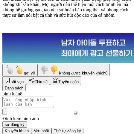
không khí sân khấu. Mọi người đều thể hiện một cách tự nhiên mà
không hề gượng gạo, tạo nên sự hoàn hảo tổng thể, và phong cách
thực sự làm nổi bật cá tính và sức hút độc đáo của cả nhóm.
gợi ý
0
Không được khuyến khích
0
sắt vụn
Chia sẻ
Tuyên ngôn
Danh sách
bình luận
8
Đính kèm hình ảnh
sự đăng ký
Khuyến khích
Mới nhất
Thứ tự đăng ký