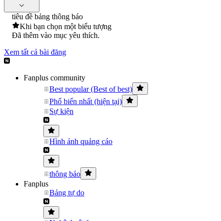
tiêu đề bảng thông báo
Khi bạn chọn một biểu tượng
Đã thêm vào mục yêu thích.
Xem tất cả bài đăng
Fanplus community
Best popular (Best of best)
Phổ biến nhất (hiện tại)
Sự kiện
Hình ảnh quảng cáo
thông báo
Fanplus
Bảng tự do