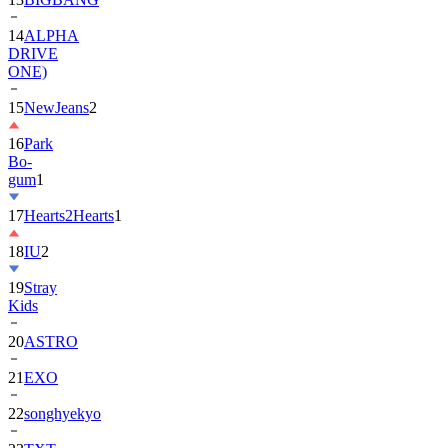
14
ALPHA
DRIVE
ONE)
15
NewJeans
2
16
Park
Bo-
gum
1
17
Hearts2Hearts
1
18
IU
2
19
Stray
Kids
20
ASTRO
21
EXO
22
songhyekyo