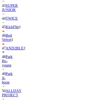
43
SUPER
JUNIOR
44
TWICE
45
KickFlip
1
46
Red
Velvet
1
47
AND2BLE
2
48
Park
Bo-
young
49
Park
Ji-
hoon
50
ALLDAY
PROJECT