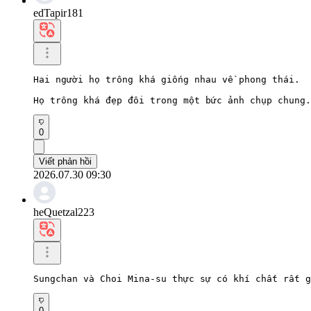
edTapir181
Hai người họ trông khá giống nhau về phong thái.

Họ trông khá đẹp đôi trong một bức ảnh chụp chung.
0
Viết phản hồi
2026.07.30 09:30
heQuetzal223
Sungchan và Choi Mina-su thực sự có khí chất rất g
0