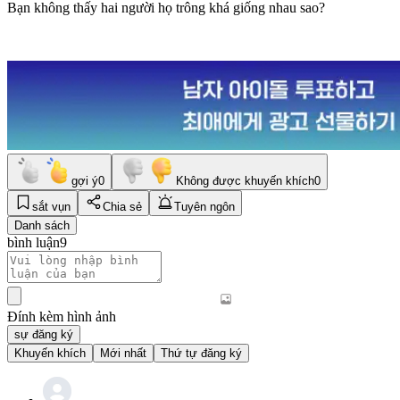
Bạn không thấy hai người họ trông khá giống nhau sao?
gợi ý
0
Không được khuyến khích
0
sắt vụn
Chia sẻ
Tuyên ngôn
Danh sách
bình luận
9
Đính kèm hình ảnh
sự đăng ký
Khuyến khích
Mới nhất
Thứ tự đăng ký