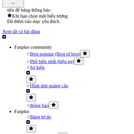
tiêu đề bảng thông báo
Khi bạn chọn một biểu tượng
Đã thêm vào mục yêu thích.
Xem tất cả bài đăng
Fanplus community
Best popular (Best of best)
Phổ biến nhất (hiện tại)
Sự kiện
Hình ảnh quảng cáo
thông báo
Fanplus
Bảng tự do