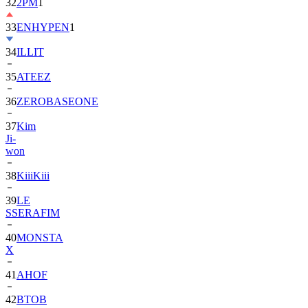
32
2PM
1
33
ENHYPEN
1
34
ILLIT
35
ATEEZ
36
ZEROBASEONE
37
Kim
Ji-
won
38
KiiiKiii
39
LE
SSERAFIM
40
MONSTA
X
41
AHOF
42
BTOB