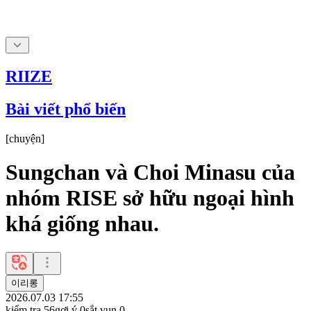
RIIZE
Bài viết phổ biến
[
chuyện
]
Sungchan và Choi Minasu của
nhóm RISE sở hữu ngoại hình
khá giống nhau.
이리롱
2026.07.03 17:55
kiểm tra
56
gợi ý
0
sắt vụn
0