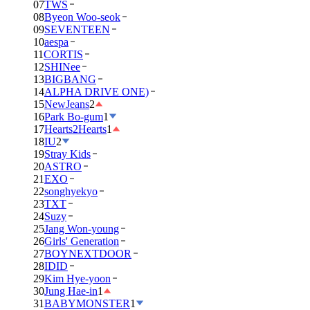
07
TWS
08
Byeon Woo-seok
09
SEVENTEEN
10
aespa
11
CORTIS
12
SHINee
13
BIGBANG
14
ALPHA DRIVE ONE)
15
NewJeans
2
16
Park Bo-gum
1
17
Hearts2Hearts
1
18
IU
2
19
Stray Kids
20
ASTRO
21
EXO
22
songhyekyo
23
TXT
24
Suzy
25
Jang Won-young
26
Girls' Generation
27
BOYNEXTDOOR
28
IDID
29
Kim Hye-yoon
30
Jung Hae-in
1
31
BABYMONSTER
1