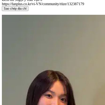
https://fanplus.co.kr/vi-VN/community/riize/132387179
Sao chép địa chỉ