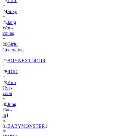
23
TXT
24
Suzy
25
Jang
Won-
young
26
Girls'
Generation
27
BOYNEXTDOOR
28
IDID
29
Kim
Hye-
yoon
30
Jung
Hae-
in
1
31
BABYMONSTER
1