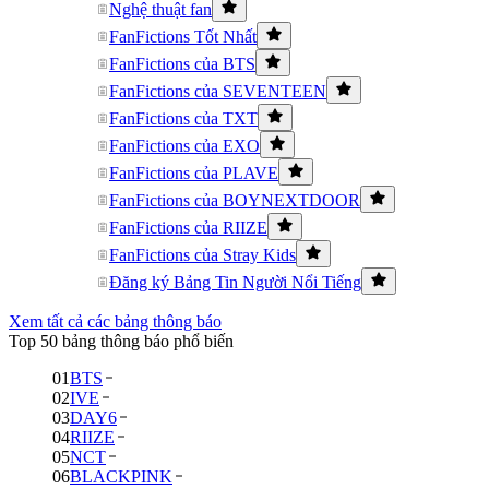
Nghệ thuật fan
FanFictions Tốt Nhất
FanFictions của BTS
FanFictions của SEVENTEEN
FanFictions của TXT
FanFictions của EXO
FanFictions của PLAVE
FanFictions của BOYNEXTDOOR
FanFictions của RIIZE
FanFictions của Stray Kids
Đăng ký Bảng Tin Người Nổi Tiếng
Xem tất cả các bảng thông báo
Top 50 bảng thông báo phổ biến
01
BTS
02
IVE
03
DAY6
04
RIIZE
05
NCT
06
BLACKPINK