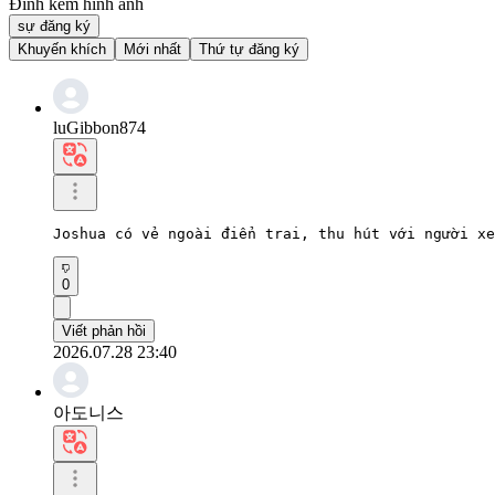
Đính kèm hình ảnh
sự đăng ký
Khuyến khích
Mới nhất
Thứ tự đăng ký
luGibbon874
Joshua có vẻ ngoài điển trai, thu hút với người xe
0
Viết phản hồi
2026.07.28 23:40
아도니스