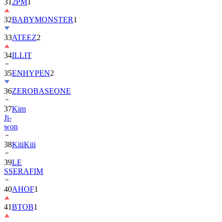
32
BABYMONSTER
1
33
ATEEZ
2
34
ILLIT
35
ENHYPEN
2
36
ZEROBASEONE
37
Kim
Ji-
won
38
KiiiKiii
39
LE
SSERAFIM
40
AHOF
1
41
BTOB
1
42
MONSTA
X
2