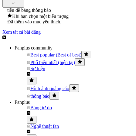
tiêu đề bảng thông báo
Khi bạn chọn một biểu tượng
Đã thêm vào mục yêu thích.
Xem tất cả bài đăng
Fanplus community
Best popular (Best of best)
Phổ biến nhất (hiện tại)
Sự kiện
Hình ảnh quảng cáo
thông báo
Fanplus
Bảng tự do
Nghệ thuật fan