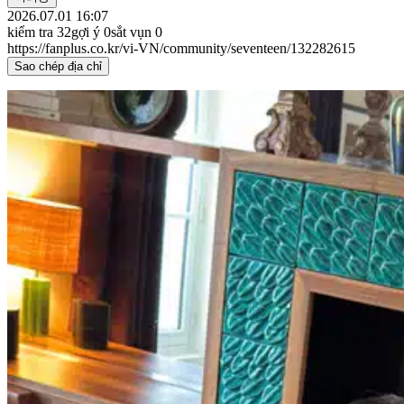
2026.07.01 16:07
kiểm tra
32
gợi ý
0
sắt vụn
0
https://fanplus.co.kr/vi-VN/community/seventeen/132282615
Sao chép địa chỉ