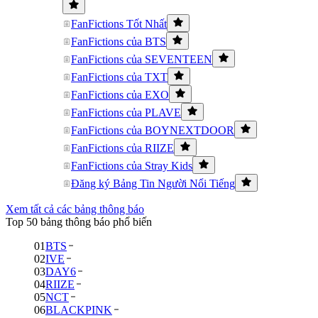
FanFictions Tốt Nhất
FanFictions của BTS
FanFictions của SEVENTEEN
FanFictions của TXT
FanFictions của EXO
FanFictions của PLAVE
FanFictions của BOYNEXTDOOR
FanFictions của RIIZE
FanFictions của Stray Kids
Đăng ký Bảng Tin Người Nổi Tiếng
Xem tất cả các bảng thông báo
Top 50 bảng thông báo phổ biến
01
BTS
02
IVE
03
DAY6
04
RIIZE
05
NCT
06
BLACKPINK