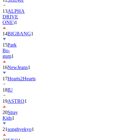
DRIVE
ONE)
1
14
BIGBANG
1
15
Park
Bo-
gum
1
16
NewJeans
1
17
Hearts2Hearts
18
IU
19
ASTRO
1
20
Stray
Kids
1
21
songhyekyo
1
22
EXO
1