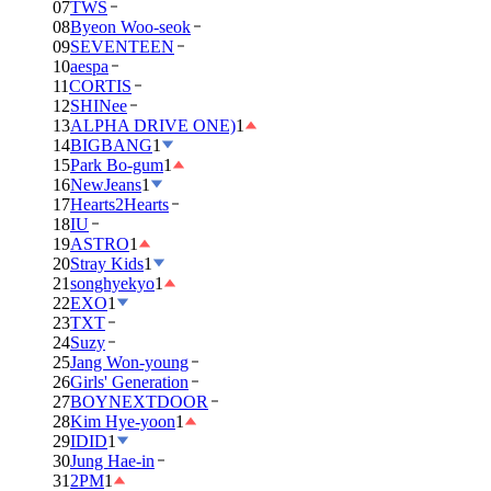
07
TWS
08
Byeon Woo-seok
09
SEVENTEEN
10
aespa
11
CORTIS
12
SHINee
13
ALPHA DRIVE ONE)
1
14
BIGBANG
1
15
Park Bo-gum
1
16
NewJeans
1
17
Hearts2Hearts
18
IU
19
ASTRO
1
20
Stray Kids
1
21
songhyekyo
1
22
EXO
1
23
TXT
24
Suzy
25
Jang Won-young
26
Girls' Generation
27
BOYNEXTDOOR
28
Kim Hye-yoon
1
29
IDID
1
30
Jung Hae-in
31
2PM
1