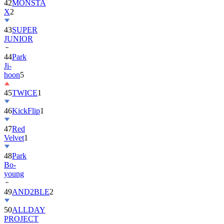
43
SUPER
JUNIOR
44
Park
Ji-
hoon
5
45
TWICE
1
46
KickFlip
1
47
Red
Velvet
1
48
Park
Bo-
young
49
AND2BLE
2
50
ALLDAY
PROJECT