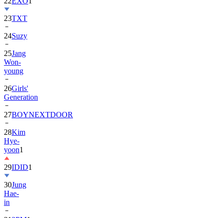
23
TXT
24
Suzy
25
Jang
Won-
young
26
Girls'
Generation
27
BOYNEXTDOOR
28
Kim
Hye-
yoon
1
29
IDID
1
30
Jung
Hae-
in
31
2PM
1