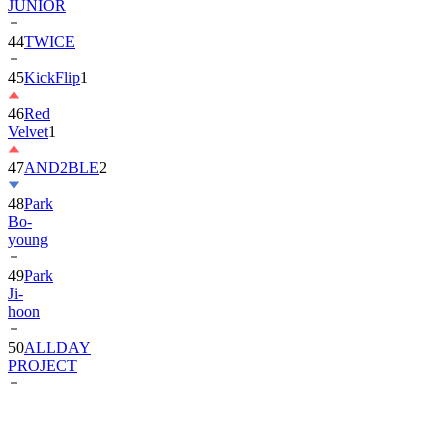
JUNIOR
44
TWICE
45
KickFlip
1
46
Red
Velvet
1
47
AND2BLE
2
48
Park
Bo-
young
49
Park
Ji-
hoon
50
ALLDAY
PROJECT