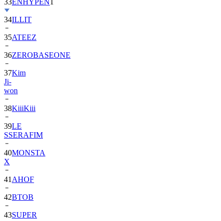
33
ENHYPEN
1
34
ILLIT
35
ATEEZ
36
ZEROBASEONE
37
Kim
Ji-
won
38
KiiiKiii
39
LE
SSERAFIM
40
MONSTA
X
41
AHOF
42
BTOB
43
SUPER