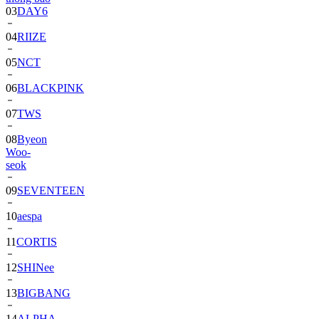
03
DAY6
04
RIIZE
05
NCT
06
BLACKPINK
07
TWS
08
Byeon
Woo-
seok
09
SEVENTEEN
10
aespa
11
CORTIS
12
SHINee
13
BIGBANG
14
ALPHA