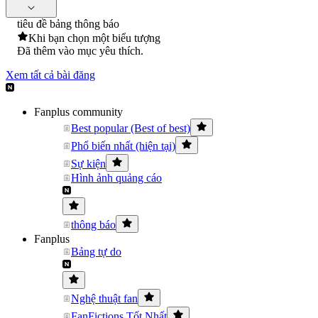
tiêu đề bảng thông báo
Khi bạn chọn một biểu tượng
Đã thêm vào mục yêu thích.
Xem tất cả bài đăng
Fanplus community
Best popular (Best of best)
Phổ biến nhất (hiện tại)
Sự kiện
Hình ảnh quảng cáo
thông báo
Fanplus
Bảng tự do
Nghệ thuật fan
FanFictions Tốt Nhất