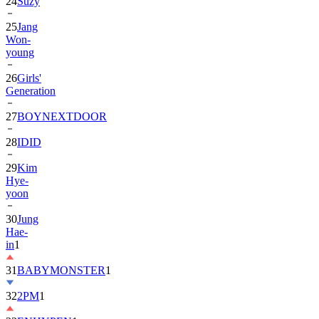
24
Suzy
25
Jang
Won-
young
26
Girls'
Generation
27
BOYNEXTDOOR
28
IDID
29
Kim
Hye-
yoon
30
Jung
Hae-
in
1
31
BABYMONSTER
1
32
2PM
1