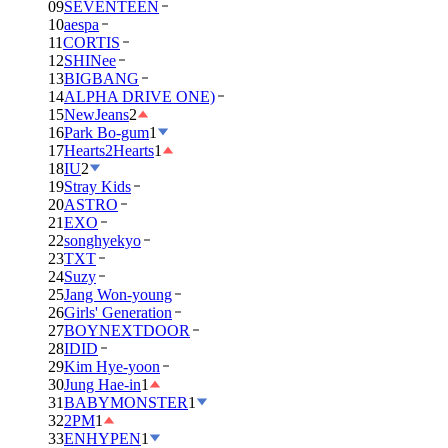
09
SEVENTEEN
10
aespa
11
CORTIS
12
SHINee
13
BIGBANG
14
ALPHA DRIVE ONE)
15
NewJeans
2
16
Park Bo-gum
1
17
Hearts2Hearts
1
18
IU
2
19
Stray Kids
20
ASTRO
21
EXO
22
songhyekyo
23
TXT
24
Suzy
25
Jang Won-young
26
Girls' Generation
27
BOYNEXTDOOR
28
IDID
29
Kim Hye-yoon
30
Jung Hae-in
1
31
BABYMONSTER
1
32
2PM
1
33
ENHYPEN
1