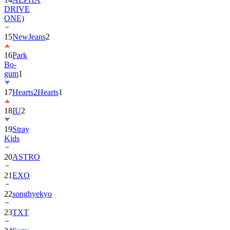
DRIVE
ONE)
15
NewJeans
2
16
Park
Bo-
gum
1
17
Hearts2Hearts
1
18
IU
2
19
Stray
Kids
20
ASTRO
21
EXO
22
songhyekyo
23
TXT