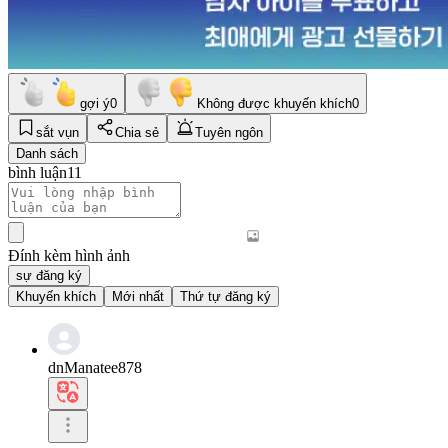
gợi ý
0
Không được khuyến khích
0
sắt vụn
Chia sẻ
Tuyên ngôn
Danh sách
bình luận
11
Đính kèm hình ảnh
sự đăng ký
Khuyến khích
Mới nhất
Thứ tự đăng ký
dnManatee878