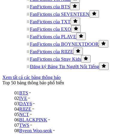
FanFictions của BTS
FanFictions của SEVENTEEN
FanFictions của TXT
FanFictions của EXO
FanFictions của PLAVE
FanFictions của BOYNEXTDOOR
FanFictions của RIIZE
FanFictions của Stray Kids
Đăng ký Bảng Tin Người Nổi Tiếng
Xem tất cả các bảng thông báo
Top 50 bảng thông báo phổ biến
01
BTS
02
IVE
03
DAY6
04
RIIZE
05
NCT
06
BLACKPINK
07
TWS
08
Byeon Woo-seok