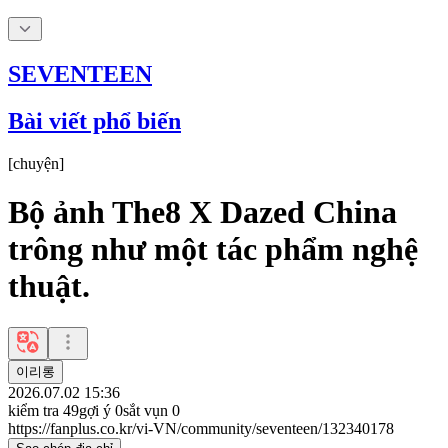
SEVENTEEN
Bài viết phổ biến
[
chuyện
]
Bộ ảnh The8 X Dazed China
trông như một tác phẩm nghệ
thuật.
이리롱
2026.07.02 15:36
kiểm tra
49
gợi ý
0
sắt vụn
0
https://fanplus.co.kr/vi-VN/community/seventeen/132340178