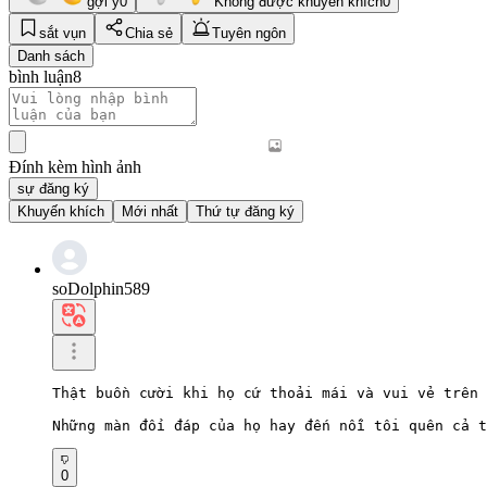
gợi ý
0
Không được khuyến khích
0
sắt vụn
Chia sẻ
Tuyên ngôn
Danh sách
bình luận
8
Đính kèm hình ảnh
sự đăng ký
Khuyến khích
Mới nhất
Thứ tự đăng ký
soDolphin589
Thật buồn cười khi họ cứ thoải mái và vui vẻ trên 
Những màn đối đáp của họ hay đến nỗi tôi quên cả t
0