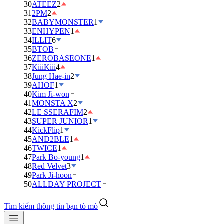
30
ATEEZ
2
31
2PM
2
32
BABYMONSTER
1
33
ENHYPEN
1
34
ILLIT
6
35
BTOB
36
ZEROBASEONE
1
37
KiiiKiii
4
38
Jung Hae-in
2
39
AHOF
1
40
Kim Ji-won
41
MONSTA X
2
42
LE SSERAFIM
2
43
SUPER JUNIOR
1
44
KickFlip
1
45
AND2BLE
1
46
TWICE
1
47
Park Bo-young
1
48
Red Velvet
3
49
Park Ji-hoon
50
ALLDAY PROJECT
Tìm kiếm thông tin bạn tò mò