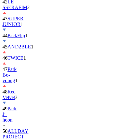
42
LE
SSERAFIM
2
43
SUPER
JUNIOR
1
44
KickFlip
1
45
AND2BLE
1
46
TWICE
1
47
Park
Bo-
young
1
48
Red
Velvet
3
49
Park
Ji-
hoon
50
ALLDAY
PROJECT