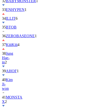
32
BABYMONSTER
1
33
ENHYPEN
1
34
ILLIT
6
35
BTOB
36
ZEROBASEONE
1
37
KiiiKiii
4
38
Jung
Hae-
in
2
39
AHOF
1
40
Kim
Ji-
won
41
MONSTA
X
2