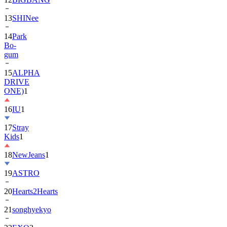
13
SHINee
14
Park
Bo-
gum
15
ALPHA
DRIVE
ONE)
1
16
IU
1
17
Stray
Kids
1
18
NewJeans
1
19
ASTRO
20
Hearts2Hearts
21
songhyekyo