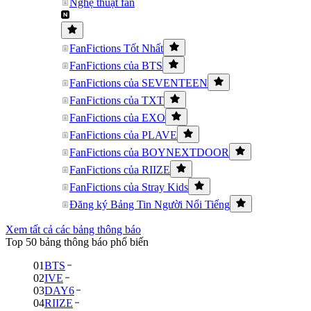
Nghệ thuật fan
FanFictions Tốt Nhất
FanFictions của BTS
FanFictions của SEVENTEEN
FanFictions của TXT
FanFictions của EXO
FanFictions của PLAVE
FanFictions của BOYNEXTDOOR
FanFictions của RIIZE
FanFictions của Stray Kids
Đăng ký Bảng Tin Người Nổi Tiếng
Xem tất cả các bảng thông báo
Top 50 bảng thông báo phổ biến
01
BTS
02
IVE
03
DAY6
04
RIIZE