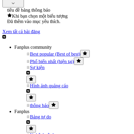
tiêu đề bảng thông báo
Khi bạn chọn một biểu tượng
Đã thêm vào mục yêu thích.
Xem tất cả bài đăng
Fanplus community
Best popular (Best of best)
Phổ biến nhất (hiện tại)
Sự kiện
Hình ảnh quảng cáo
thông báo
Fanplus
Bảng tự do