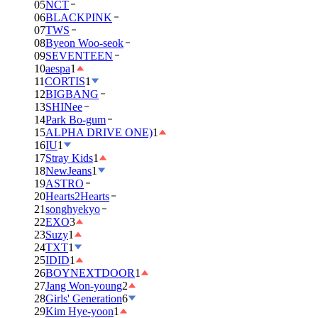
05
NCT
06
BLACKPINK
07
TWS
08
Byeon Woo-seok
09
SEVENTEEN
10
aespa
1
11
CORTIS
1
12
BIGBANG
13
SHINee
14
Park Bo-gum
15
ALPHA DRIVE ONE)
1
16
IU
1
17
Stray Kids
1
18
NewJeans
1
19
ASTRO
20
Hearts2Hearts
21
songhyekyo
22
EXO
3
23
Suzy
1
24
TXT
1
25
IDID
1
26
BOYNEXTDOOR
1
27
Jang Won-young
2
28
Girls' Generation
6
29
Kim Hye-yoon
1