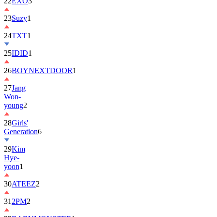
22
EXO
3
23
Suzy
1
24
TXT
1
25
IDID
1
26
BOYNEXTDOOR
1
27
Jang
Won-
young
2
28
Girls'
Generation
6
29
Kim
Hye-
yoon
1
30
ATEEZ
2
31
2PM
2