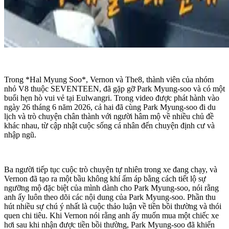
Trong *Hal Myung Soo*, Vernon và The8, thành viên của nhóm
nhỏ V8 thuộc SEVENTEEN, đã gặp gỡ Park Myung-soo và có một
buổi hẹn hò vui vẻ tại Eulwangri. Trong video được phát hành vào
ngày 26 tháng 6 năm 2026, cả hai đã cùng Park Myung-soo đi du
lịch và trò chuyện chân thành với người hâm mộ về nhiều chủ đề
khác nhau, từ cập nhật cuộc sống cá nhân đến chuyện định cư và
nhập ngũ.
Ba người tiếp tục cuộc trò chuyện tự nhiên trong xe đang chạy, và
Vernon đã tạo ra một bầu không khí ấm áp bằng cách tiết lộ sự
ngưỡng mộ đặc biệt của mình dành cho Park Myung-soo, nói rằng
anh ấy luôn theo dõi các nội dung của Park Myung-soo. Phần thu
hút nhiều sự chú ý nhất là cuộc thảo luận về tiền bồi thường và thói
quen chi tiêu. Khi Vernon nói rằng anh ấy muốn mua một chiếc xe
hơi sau khi nhận được tiền bồi thường, Park Myung-soo đã khiến