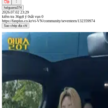
haIguana374
2026.07.02 23:29
kiểm tra
36
gợi ý
0
sắt vụn
0
https://fanplus.co.kr/vi-VN/community/seventeen/132359974
Sao chép địa chỉ